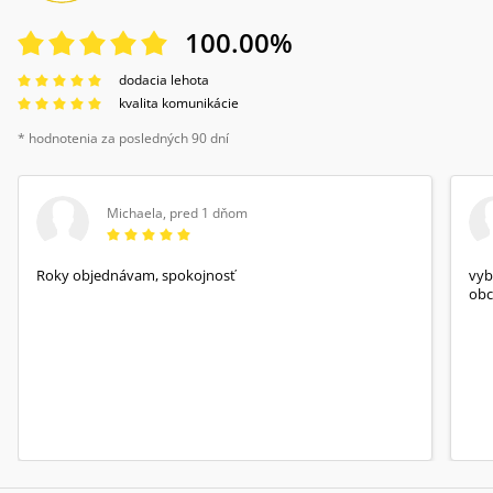
100.00
%
dodacia lehota
kvalita komunikácie
* hodnotenia za posledných 90 dní
Michaela
,
pred 1 dňom
Roky objednávam, spokojnosť
vyb
obc