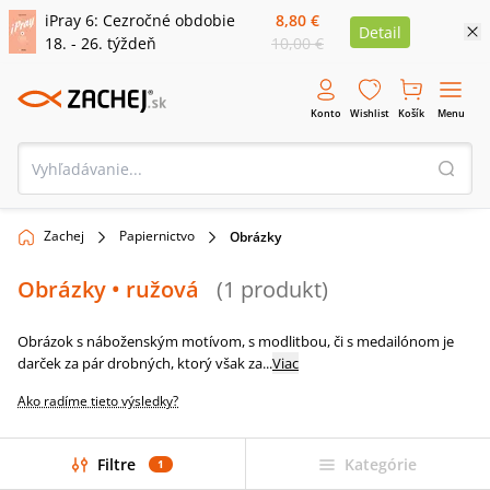
iPray 6: Cezročné obdobie
8,80 €
Detail
18. - 26. týždeň
10,00 €
Konto
Wishlist
Košík
Menu
Zachej
Papiernictvo
Obrázky
Obrázky
• ružová
(
1
produkt
)
Obrázok s náboženským motívom, s modlitbou, či s medailónom je
darček za pár drobných, ktorý však za
...
Viac
Ako radíme tieto výsledky?
Filtre
Kategórie
1