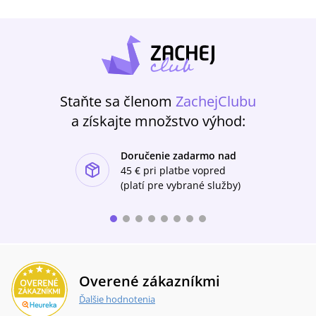
knižky či peňaženky.
Staňte sa členom
ZachejClubu
a získajte množstvo výhod:
Doručenie zadarmo nad
ishlist-u
45 €
pri platbe vopred
(platí pre vybrané služby)
Overené zákazníkmi
Ďalšie hodnotenia