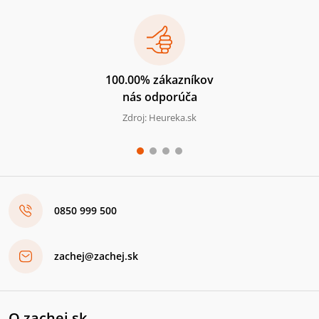
100.00% zákazníkov
nás odporúča
Zdroj: Heureka.sk
0850 999 500
zachej@zachej.sk
O zachej.sk