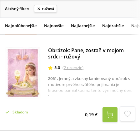
Aktívný filter:
ružová
Najobľúbenejšie
Najnovšie
Najlacnejšie
Najdrahšie
Najv
Obrázok: Pane, zostaň v mojom
srdci - ružový
5,0
(
2
recenzie
)
Z061
.
Jemný a vkusný laminovaný obrázok s
motívom prvého svätého prijímania je
krásnou pamiatkou na tento výnimočný deň.
Motív dievčaťa pri prijímaní dopĺňa nápis
„Pane, zostaň v mojom srdci“, ktorý vyjadruje
hlboký význam tejto sviatosti. Na druhej
Skladom
strane obrázka je modlitba pred a po sv.
0,19 €
prijímaní.Obrázok je vhodný ako drobný
darček k prvému svätému prijímaniu. Vďaka
laminovaniu je odolnejší a vhodný na
každodenné používanie – do modlitebnej