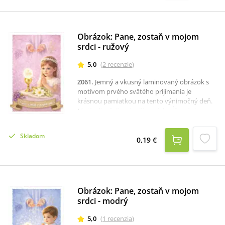
Obrázok: Pane, zostaň v mojom
srdci - ružový
5,0
(
2
recenzie
)
Z061
.
Jemný a vkusný laminovaný obrázok s
motívom prvého svätého prijímania je
krásnou pamiatkou na tento výnimočný deň.
Motív dievčaťa pri prijímaní dopĺňa nápis
„Pane, zostaň v mojom srdci“, ktorý vyjadruje
hlboký význam tejto sviatosti. Na druhej
Skladom
strane obrázka je modlitba pred a po sv.
0,19 €
prijímaní.Obrázok je vhodný ako drobný
darček k prvému svätému prijímaniu. Vďaka
laminovaniu je odolnejší a vhodný na
každodenné používanie – do modlitebnej
knižky či peňaženky.
Obrázok: Pane, zostaň v mojom
srdci - modrý
5,0
(
1
recenzia
)