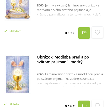
Z060
.
Jemný a vkusný laminovaný obrázok s
motívom prvého svätého prijímania je
krásnou pamiatkou na tento výnimočný deň.
Motív chlapca pri prijímaní dopĺňa nápis „Pane,
zostaň v mojom srdci“, ktorý vyjadruje hlboký
význam tejto sviatosti. Na druhej strane
Skladom
obrázka je modlitba pred a po sv. prijímaní.
0,19 €
Obrázok je vhodný ako drobný darček k
prvému svätému prijímaniu. Vďaka
laminovaniu je odolnejší a vhodný na
každodenné používanie – do modlitebnej
knižky či peňaženky.
Obrázok: Modlitba pred a po
svätom prijímaní - modrý
Z065
.
Laminovaný obrázok s modlitbou pred a
po svätom prijímaní na zadnej strane.Na
prednej strane sú znázornené kňazské ruky a
Sviatosť oltárna.Vďaka malému formátu A7 je
obrázok vhodný do modlitebnej knižky či
peňaženky.
Skladom
0,19 €