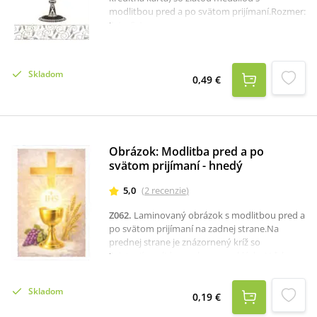
modlitbou pred a po svätom prijímaní.Rozmer:
8,4 x 5,4 cm.
Skladom
0,49 €
Obrázok: Modlitba pred a po
svätom prijímaní - hnedý
5,0
(
2
recenzie
)
Z062
.
Laminovaný obrázok s modlitbou pred a
po svätom prijímaní na zadnej strane.Na
prednej strane je znázornený kríž so
Sviatosťou oltárnou, hrozno a klásky.Vďaka
malému formátu A7 je obrázok vhodný do
modlitebnej knižky či peňaženky.
Skladom
0,19 €