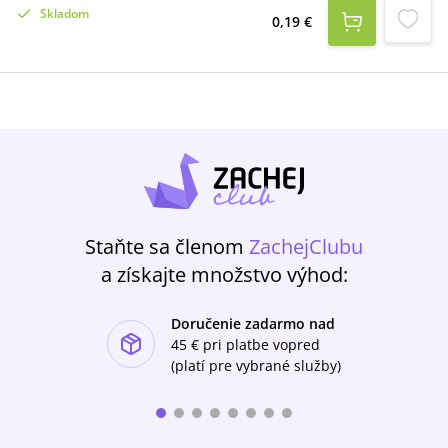
peňaženky.
Skladom
0,19 €
Staňte sa členom
ZachejClubu
a získajte množstvo výhod:
Doručenie zadarmo nad
ishlist-u
45 €
pri platbe vopred
(platí pre vybrané služby)