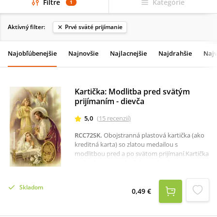
Filtre
Kategórie
1
Aktívný filter:
Prvé sväté prijímanie
Najobľúbenejšie
Najnovšie
Najlacnejšie
Najdrahšie
Najv
Kartička: Modlitba pred svätým
prijímaním - dievča
5,0
(
15
recenzií
)
RCC72SK
.
Obojstranná plastová kartička (ako
kreditná karta) so zlatou medailou s
modlitbou pred a po svätom prijímaní.Kartička
je vhodná aj ako darček pre dievča k prvému
svätému prijímaniu.Rozmer: 8,4 x 5,4 cm.
Skladom
0,49 €