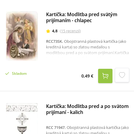
Kartička: Modlitba pred svätým
prijímaním - chlapec
4,8
(
15
recenzií
)
RCC73SK
.
Obojstranná plastová kartička (ako
kreditná karta) so zlatou medailou s
modlitbou pred a po svätom prijímaní.Kartička
je vhodná aj ako darček pre chlapca k prvému
svätému prijímaniu.Rozmer: 8,4 x 5,4 cm.
Skladom
0,49 €
Kartička: Modlitba pred a po svätom
prijímaní - kalich
RCC 71947
.
Obojstranná plastová kartička (ako
kreditná karta) so zlatou medailou s