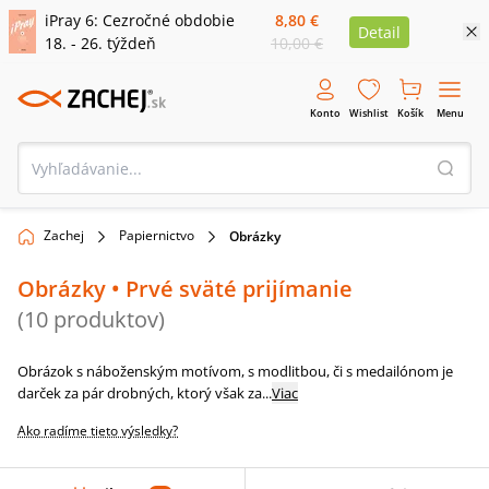
iPray 6: Cezročné obdobie
8,80 €
Detail
18. - 26. týždeň
10,00 €
Konto
Wishlist
Košík
Menu
Zachej
Papiernictvo
Obrázky
Obrázky
• Prvé sväté prijímanie
(
10
produktov
)
Obrázok s náboženským motívom, s modlitbou, či s medailónom je
darček za pár drobných, ktorý však za
...
Viac
Ako radíme tieto výsledky?