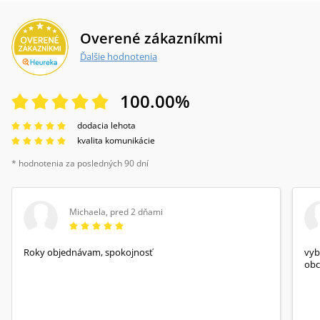
Overené zákazníkmi
Ďalšie hodnotenia
100.00
%
dodacia lehota
kvalita komunikácie
* hodnotenia za posledných 90 dní
Michaela
,
pred 2 dňami
Roky objednávam, spokojnosť
vyb
obc