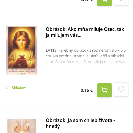
Obrázok: Ako mňa miluje Otec, tak
ja milujem vás...
LV113
.
Farebný obrázok s rozmerom 8,5 x 5,5
cm. Na prednej strane je Dieťa Ježiš a biblický
citát: Ako mňa miluje Otec, tak ja milujem vás.
Ostaňte v mojej láske! (Jn 15, 9) Zadná strana
obsahuje modlitbu za deti, ktoré sa pripravujú
na prvé sväté prijímanie.
Skladom
0,15 €
Obrázok: Ja som chlieb života -
hnedý