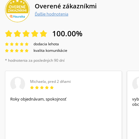
Overené zákazníkmi
Ďalšie hodnotenia
100.00
%
dodacia lehota
kvalita komunikácie
* hodnotenia za posledných 90 dní
Michaela
,
pred 2 dňami
Roky objednávam, spokojnosť
vyb
obc