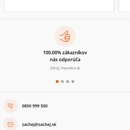
100.00% zákazníkov
nás odporúča
Zdroj: Heureka.sk
0850 999 500
zachej@zachej.sk