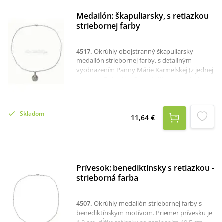
Medailón: škapuliarsky, s retiazkou
striebornej farby
4517
.
Okrúhly obojstranný škapuliarsky
medailón striebornej farby, s detailným
vyobrazením Panny Márie Karmelskej (z jednej
strany) a Božského Srdca Ježišovho (z druhej
strany). Priemer medailónu je 1,6 cm, dĺžka
retiazky 50 cm. Medailón i retiazka sú z
chirurgickej ocele.K dispozícii je aj samostatný
Skladom
škapuliarsky medailón.
11,64 €
Prívesok: benediktínsky s retiazkou -
strieborná farba
4507
.
Okrúhly medailón striebornej farby s
benediktínskym motívom. Priemer prívesku je