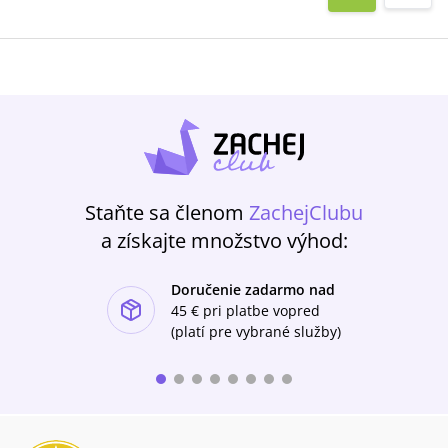
Staňte sa členom
ZachejClubu
a získajte množstvo výhod:
Doručenie zadarmo nad
ishlist-u
45 €
pri platbe vopred
(platí pre vybrané služby)