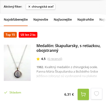
Aktívný filter:
chirurgická oceľ
Najobľúbenejšie
Najnovšie
Najlacnejšie
Najdrahšie
Najv
Top 15
Už len 2 ks
Medailón: škapuliarsky, s retiazkou,
obojstranný
4,5
(
6
recenzií
)
1982
.
Kvalitný medailón z chirurgickej ocele.
Panna Mária Škapuliarska a Božského Srdce
Ježišovo (obrysy) sú vyobrazené na plakete
striebornej farby vsadenej do tela prívesku.
Priemer medaiónika je 1,7 cm, dĺžka retiazky so
zapínaním 47 cm.Škapuliar je dar Panny Márie,
Skladom
ktorá túži zachrániť svoje deti.
6,31 €