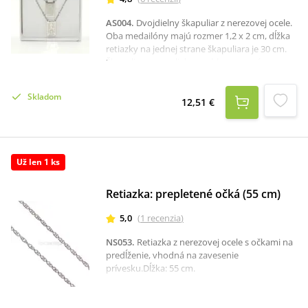
AS004
.
Dvojdielny škapuliar z nerezovej ocele.
Oba medailóny majú rozmer 1,2 x 2 cm, dĺžka
retiazky na jednej strane škapuliara je 30 cm.
Škapuliar sa prevlieka cez hlavu, nemá
zapínanie.
Skladom
12,51 €
Už len 1 ks
Retiazka: prepletené očká (55 cm)
5,0
(
1
recenzia
)
NS053
.
Retiazka z nerezovej ocele s očkami na
predĺženie, vhodná na zavesenie
prívesku.Dĺžka: 55 cm.