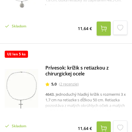
1,8 cm, dĺžka retiazky so zapínaním 49,5 cm.
Veľkým šíriteľom medaily svätého Benedikta z
Nursie bol aj svätý Vincent de Paul.
Skladom
11,64 €
Už len 5 ks
Prívesok: krížik s retiazkou z
chirurgickej ocele
5,0
(
2
recenzie
)
4643
.
Jednoduchý hladký krížik s rozmermi 3 x
1,7 cm na retiazke s dĺžkou 50 cm. Retiazka
pozostáva z malých okrúhlych očiek a malých
guľôčok. Zapína sa na karabínku. Krížik aj
retiazka sú vyrobené z chirurgickej ocele, ktorá
svojimi výbornými vlastnosťami a odolnosťou
Skladom
zabezpečuje dlhú trvácnosť produktu.
11,64 €