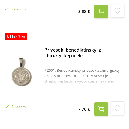
Skladom
3,88 €
Už len 7 ks
Prívesok: benediktínsky, z
chirurgickej ocele
PZ001
.
Benediktínsky prívesok z chirurgickej
ocele s priemerom 1,7 cm. Prívesok je
striebornej farby, s vyobrazením svätého
Benedikta. Odolné voči hrdzi.
Skladom
7,76 €