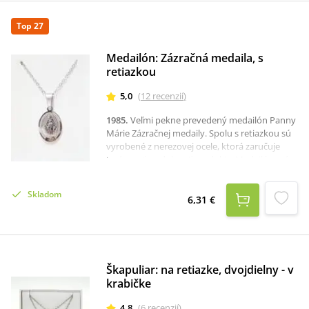
Top 27
Medailón: Zázračná medaila, s
retiazkou
5,0
(
12
recenzií
)
1985
.
Veľmi pekne prevedený medailón Panny
Márie Zázračnej medaily. Spolu s retiazkou sú
vyrobené z nerezovej ocele, ktorá zaručuje
trvácnosť a odolnosť produktu.Medailón má
rozmery 1,3 x 1,7 cm. Retiazka je dlhá 45 cm.
Skladom
6,31 €
Škapuliar: na retiazke, dvojdielny - v
krabičke
4,8
(
6
recenzií
)