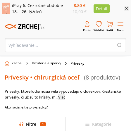
iPray 6: Cezročné obdobie
8,80 €
Detail
18. - 26. týždeň
10,00 €
Konto
Wishlist
Košík
Menu
Zachej
Bižutéria a šperky
Prívesky
Prívesky
• chirurgická oceľ
(
8
produktov
)
Prívesky, ktoré ľudia nosia veľa vypovedajú o človekovi. Kresťanské
prívesky, či už sú to krížiky, m
...
Viac
Ako radíme tieto výsledky?
Filtre
Kategórie
1