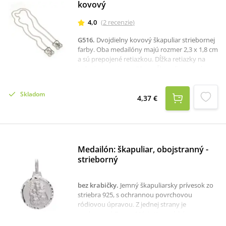
kovový
4,0
(
2
recenzie
)
G516
.
Dvojdielny kovový škapuliar striebornej
farby. Oba medailóny majú rozmer 2,3 x 1,8 cm
a sú prepojené retiazkou. Dĺžka retiazky na
jednej strane je cca 32 cm. Škapuliar nemá
zapínanie - prevlieka sa cez hlavu.
Skladom
4,37 €
Medailón: škapuliar, obojstranný -
strieborný
bez krabičky
.
Jemný škapuliarsky prívesok zo
striebra 925, s ochrannou povrchovou
ródiovou úpravou. Z jednej strany je
vyobrazená Panna Mária Karmelská
(Škapuliarska) a z druhej strany Božské Srdce