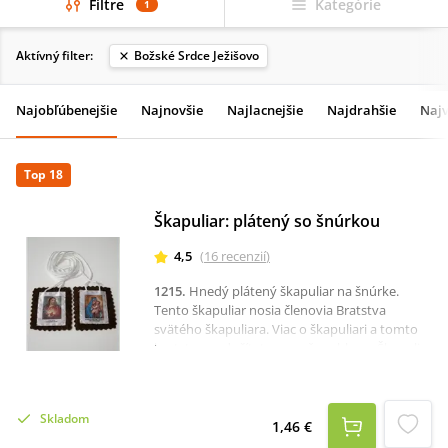
Filtre
Kategórie
1
Aktívný filter:
Božské Srdce Ježišovo
Najobľúbenejšie
Najnovšie
Najlacnejšie
Najdrahšie
Najv
Top 18
Škapuliar: plátený so šnúrkou
4,5
(
16
recenzií
)
1215
.
Hnedý plátený škapuliar na šnúrke.
Tento škapuliar nosia členovia Bratstva
svätého škapuliara. Viac o škapuliari a tomto
bratstve sa dočítate na našom blogu: Škapuliar
– dar Božej Matky.Rozmer: 5,5 x 4,5
cm.Odporúčame Vám knihu Škapuliar Panny
Márie z hory Karmel (2025).
Skladom
1,46 €