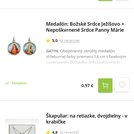
Medailón: Božské Srdce Ježišovo +
Nepoškvrnené Srdce Panny Márie
5,0
(
2
recenzie
)
G471N
.
Obojstranný okrúhly medailón
striebornej farby priemeru 1,6 cm s farebným
vyobrazením Božského Srdca Ježišovho (z
jednej strany) a Nepoškvrneného Srdca Panny
Márie (z druhej strany).
Skladom
0,97 €
Škapuliar: na retiazke, dvojdielny - v
krabičke
4,8
(
6
recenzií
)