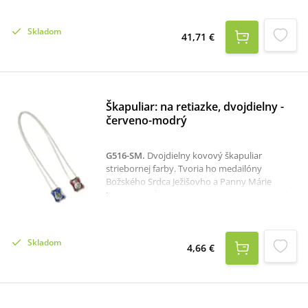
Ježišovo.materiál: striebrorýdzosť:
925/1000priemer: 1,4 cmhmotnosť: 1,64 gK
Skladom
prívesku odporúčame Retiazku: Anker Bril - 50
41,71 €
cm.K dispozícii je aj krabička, ktorú je potrebné
v prípade záujmu samostane objednať
tu:krabička na strieborné šperky
Škapuliar: na retiazke, dvojdielny -
červeno-modrý
G516-SM
.
Dvojdielny kovový škapuliar
striebornej farby. Tvoria ho medailóny
Božského Srdca Ježišovho a Panny Márie
Karmelskej-Škapuliarskej, ktoré sú prepojené
retiazkou. Medailón Božského Srdca je
ozdobený emailom červenej farby, medailón
Panny Márie je ozdobený modrou farbou.
Skladom
Škapuliar nemá zapínanie - prevlieka sa cez
4,66 €
hlavu.Rozmer každého medailónu je 1,8 x 2,3
cm.Dĺžka retiazky na jednej strane je cca 31,5
cm.