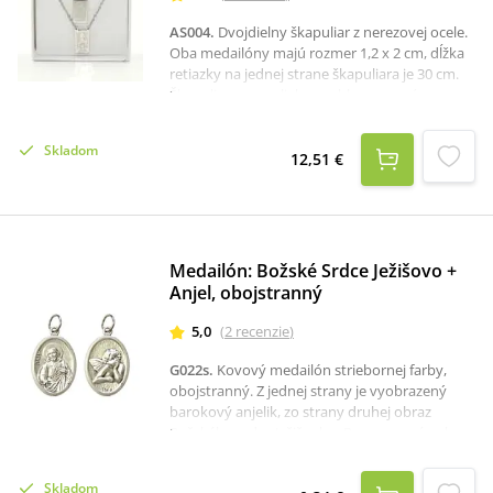
AS004
.
Dvojdielny škapuliar z nerezovej ocele.
Oba medailóny majú rozmer 1,2 x 2 cm, dĺžka
retiazky na jednej strane škapuliara je 30 cm.
Škapuliar sa prevlieka cez hlavu, nemá
zapínanie.
Skladom
12,51 €
Medailón: Božské Srdce Ježišovo +
Anjel, obojstranný
5,0
(
2
recenzie
)
G022s
.
Kovový medailón striebornej farby,
obojstranný. Z jednej strany je vyobrazený
barokový anjelik, zo strany druhej obraz
Božského srdca Ježišovho. Rozmery prívesku
sú 2,5 x 1,6 cm.
Skladom