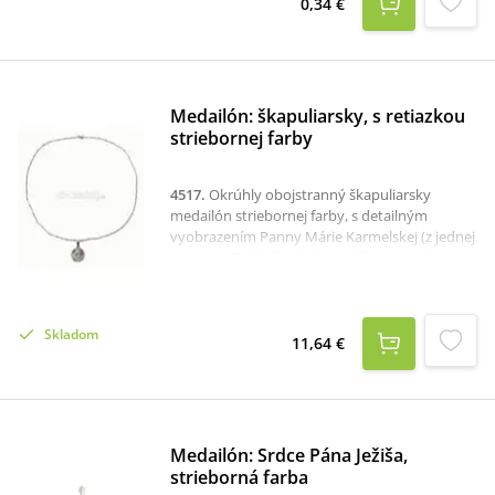
0,34 €
Medailón: škapuliarsky, s retiazkou
striebornej farby
4517
.
Okrúhly obojstranný škapuliarsky
medailón striebornej farby, s detailným
vyobrazením Panny Márie Karmelskej (z jednej
strany) a Božského Srdca Ježišovho (z druhej
strany). Priemer medailónu je 1,6 cm, dĺžka
retiazky 50 cm. Medailón i retiazka sú z
chirurgickej ocele.K dispozícii je aj samostatný
Skladom
škapuliarsky medailón.
11,64 €
Medailón: Srdce Pána Ježiša,
strieborná farba