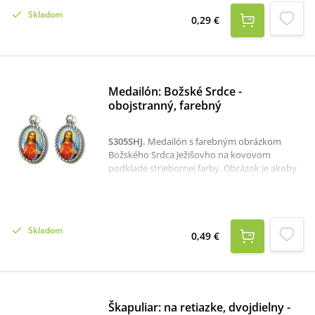
Skladom
0,29 €
Medailón: Božské Srdce -
obojstranný, farebný
S305SHJ
.
Medailón s farebným obrázkom
Božského Srdca Ježišovho na kovovom
podklade striebornej farby. Obrázok je akoby
vo vrúbkovanom rámčeku a je na obidvoch
stranách medailónu, ktorého rozmer je 2,9 x
1,8 cm.
Skladom
0,49 €
Škapuliar: na retiazke, dvojdielny -