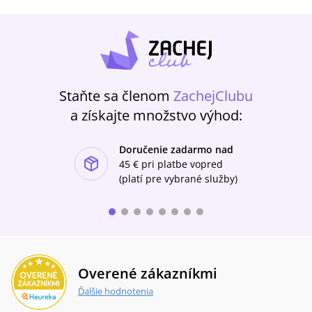
Staňte sa členom
ZachejClubu
a získajte množstvo výhod:
Doručenie zadarmo nad
ishlist-u
45 €
pri platbe vopred
(platí pre vybrané služby)
Overené zákazníkmi
Ďalšie hodnotenia