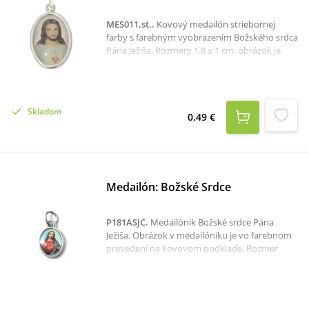
MES011,st.
.
Kovový medailón striebornej
farby s farebným vyobrazením Božského srdca
Pána Ježiša. Rozmery 1,8 x 1 cm, obrázok je
zaliaty v epoxide. Vhodné ako prívesok na
retiazku či náramok.
Skladom
0,49 €
Medailón: Božské Srdce
P181ASJC
.
Medailónik Božské srdce Pána
Ježiša. Obrázok v medailóniku je vo farebnom
prevedení na kovovom podklade. Rozmer
medailónika je 1 x 1,5 cm.