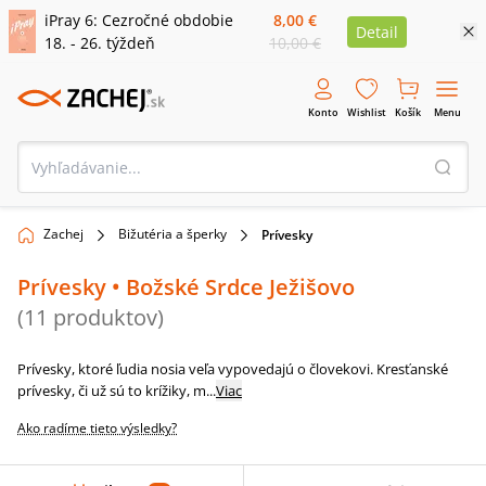
iPray 6: Cezročné obdobie
8,00 €
Detail
18. - 26. týždeň
10,00 €
Konto
Wishlist
Košík
Menu
Zachej
Bižutéria a šperky
Prívesky
Prívesky
• Božské Srdce Ježišovo
(
11
produktov
)
Prívesky, ktoré ľudia nosia veľa vypovedajú o človekovi. Kresťanské
prívesky, či už sú to krížiky, m
...
Viac
Ako radíme tieto výsledky?