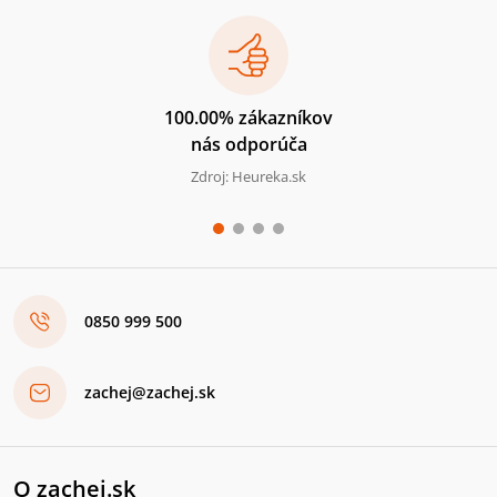
100.00% zákazníkov
nás odporúča
Zdroj: Heureka.sk
0850 999 500
zachej@zachej.sk
O zachej.sk