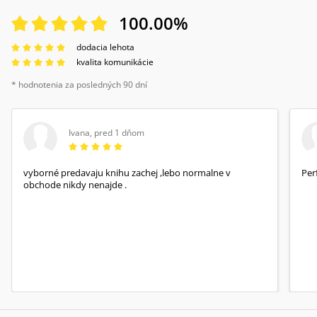
100.00
%
dodacia lehota
kvalita komunikácie
* hodnotenia za posledných 90 dní
Ivana
,
pred 1 dňom
vyborné predavaju knihu zachej ,lebo normalne v
Per
obchode nikdy nenajde .