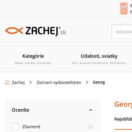
i
Kategórie
Udalosti, sviatky
Biblie, romány, životopisy
Krst, Sviatosť manželstva, Narodeniny
Georg
Zachej
Zoznam vydavateľstiev
Geor
Oceníte
Najobľúb
Zľavnené
(
1
)