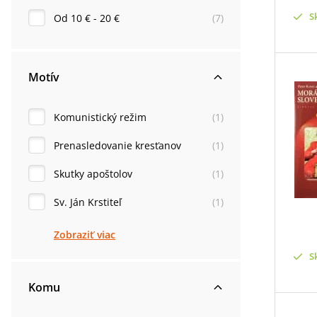
S
Od 10 € - 20 €
(
7
)
Motív
Komunistický režim
(
1
)
Prenasledovanie kresťanov
(
1
)
Skutky apoštolov
(
1
)
Sv. Ján Krstiteľ
(
1
)
Zobraziť viac
S
Komu