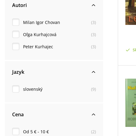
Autori
Milan Igor Chovan
(
3
)
Oľga Kurhajcová
(
3
)
Peter Kurhajec
(
3
)
S
Jazyk
slovenský
(
9
)
Cena
Od 5 € - 10 €
(
2
)