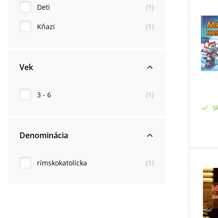
Deti
(
1
)
Kňazi
(
1
)
Vek
3 - 6
(
1
)
S
Denominácia
rímskokatolícka
(
1
)