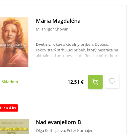
Mária Magdaléna
Milan Igor Chovan
Dvetisíc rokov aktuálny príbeh
.
Dvetisíc
rokov starý strhujúci príbeh, ktorý nestráca na
aktuálnosti ani dnes, je pre človeka pútnickou
palicou na ceste zo zmätkov súčasného sveta a
zároveň dôkazom, že duchovný obrat k Svetlu
sme schopní uskutočniť aj v navonok
bezvýchodiskovej situácii.Kniha Mária
12,51 €
Skladom
Magdaléna spolu s knihou Hlas z púšte tvoria
sériu.
ž len 4 ks
Nad evanjeliom B
Oľga Kurhajcová; Peter Kurhajec