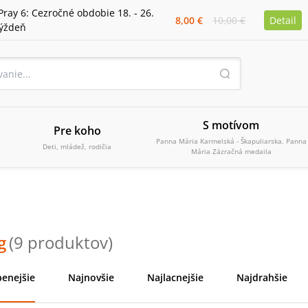
Pray 6: Cezročné obdobie 18. - 26.
8,00 €
10,00 €
Detail
týždeň
S motívom
Pre koho
Panna Mária Karmelská - Škapuliarska, Panna
Deti, mládež, rodičia
Mária Zázračná medaila
g
(
9
produktov
)
enejšie
Najnovšie
Najlacnejšie
Najdrahšie