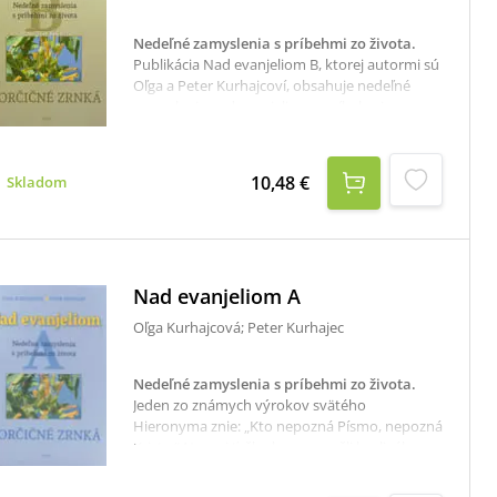
Nedeľné zamyslenia s príbehmi zo života
.
Publikácia Nad evanjeliom B, ktorej autormi sú
Oľga a Peter Kurhajcoví, obsahuje nedeľné
zaymslenia nad evanjeliom s príbehmi zo
života.Evanjelisti Marek a Ján sú autormi
evanjelií, ktoré čítame počas nedieľ v
liturgickom roku B. Markovo evanjelium, ktoré
10,48 €
Skladom
je najstaršie, na vzájomne dopĺňa s evanjeliom
Jánovým, ktoré je najmladšie. To je jeden z
dôvodov, prečo vytvárajú počas nedieľ
liturgického roka B jedno z zajzaujímavejších a
najpodnetnejších období pre každého
Nad evanjeliom A
milovníka Božieho slova.
Oľga Kurhajcová; Peter Kurhajec
Nedeľné zamyslenia s príbehmi zo života
.
Jeden zo známych výrokov svätého
Hieronyma znie: „Kto nepozná Písmo, nepozná
Krista.“ Naozaj ťažko by sme našli horlivého
kresťana, ktorý by inšpiráciu pre svoj
duchovný rast dokázal nájsť mimo Božieho