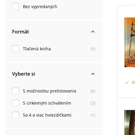
Bez vypredaných
Formát
Tlačená kniha
(
9
)
Vyberte si
S
S možnosťou prelistovania
(
8
)
S cirkevným schválením
(
3
)
So 4 a viac hviezdičkami
(
1
)