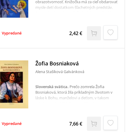
obrazotvornosť. Knižočka má za cieľ obdarovať
mysle detí dostatkom šľachetných predstáv.
Autor chcel zvedavej duši dieťaťa poodhaliť
oponu dlhých stáročí a oživiť chvíle, ktoré
božské dieťa prežívalo s Pannou Máriou a
svätým Jozefom v Nazarete. Popri tradičných
2,42 €
Vypredané
scénach s vtáčikmi či kvietkami poukázal aj na
jeho príkladnú poslušnosť a ochotné plnenie
každodenných povinností.
Žofia Bosniaková
Alena Stašíková Galvánková
Slovenská svätica
.
Prečo zomrela Žofia
Bosniaková, ktorá žila príkladným životom v
láske k Bohu, manželovi a deťom, v takom
mladom veku?Aký život prežila táto
obdivuhodná žena, ktorá všetku lásku a
energiu venovala iným?Svoj život zasvätila
láske a po smrti bola odmenená
7,66 €
Vypredané
najnezvyčajnejším darom. Jej telo zostalo
štyristo rokov neporušené, kým ho v Tepličke