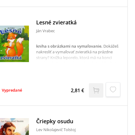
nad Váhom nespálil choromyseľný človek...
Lesné zvieratká
Ján Vrabec
kniha s obrázkami na vymaľovanie
.
Dokážeš
nakresliť a vymaľovať zvieratká na prázdne
strany? Knižka leporelo, ktorá má na konci
zopár prázdnych strán, na ktoré si môže dieťa
kresliť.
2,81 €
Vypredané
Čriepky osudu
Lev Nikolajevič Tolstoj