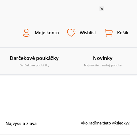
Moje konto
Wishlist
Košík
Darčekové poukážky
Novinky
Darčekové poukážky
Najnovšie v našej ponuke
Ako radíme tieto výsledky?
Najvyššia zľava