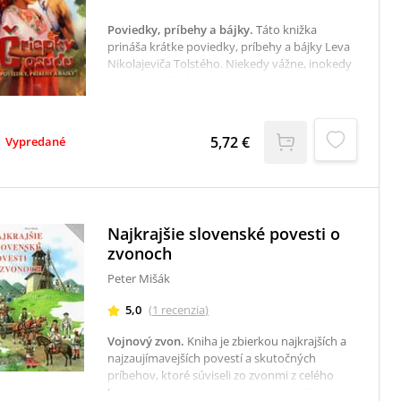
Poviedky, príbehy a bájky
.
Táto knižka
prináša krátke poviedky, príbehy a bájky Leva
Nikolajeviča Tolstého. Niekedy vážne, inokedy
žartovne odhaľuje skrývané temné stránky
ľudského charakteru, aby ukázal, aká cesta
vedie k oslobodeniu sa od nich.
5,72 €
Vypredané
Najkrajšie slovenské povesti o
zvonoch
Peter Mišák
5,0
(
1
recenzia
)
Vojnový zvon
.
Kniha je zbierkou najkrajších a
najzaujímavejších povestí a skutočných
príbehov, ktoré súviseli zo zvonmi z celého
Slovenska a hlavne z oblasti Liptova. Zvony