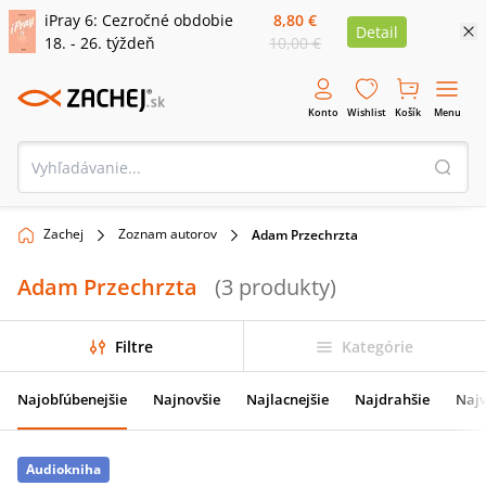
iPray 6: Cezročné obdobie
8,80 €
Detail
18. - 26. týždeň
10,00 €
Konto
Wishlist
Košík
Menu
Zachej
Zoznam autorov
Adam Przechrzta
Adam Przechrzta
(
3
produkty
)
Filtre
Kategórie
Najobľúbenejšie
Najnovšie
Najlacnejšie
Najdrahšie
Najv
Audiokniha