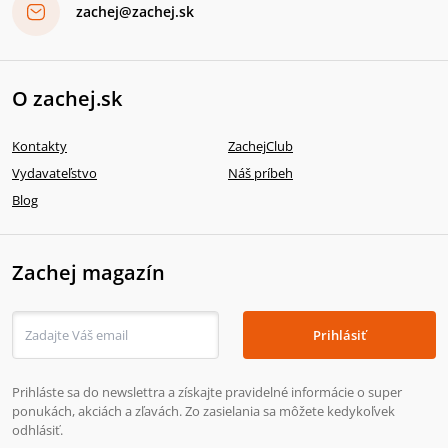
zachej@zachej.sk
O zachej.sk
Kontakty
ZachejClub
Vydavateľstvo
Náš príbeh
Blog
Zachej magazín
Prihlásiť
Prihláste sa do newslettra a získajte pravidelné informácie o super
ponukách, akciách a zľavách. Zo zasielania sa môžete kedykoľvek
odhlásiť.