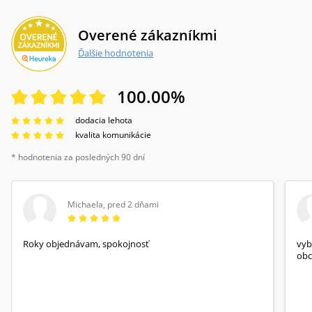
Overené zákazníkmi
Ďalšie hodnotenia
100.00
%
dodacia lehota
kvalita komunikácie
* hodnotenia za posledných 90 dní
Michaela
,
pred 2 dňami
Roky objednávam, spokojnosť
vyb
obc