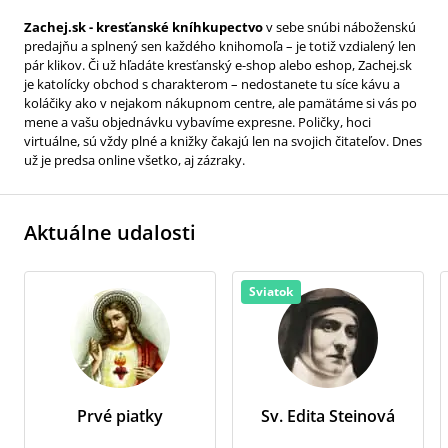
Zachej.sk - kresťanské kníhkupectvo
v sebe snúbi náboženskú
predajňu a splnený sen každého knihomoľa – je totiž vzdialený len
pár klikov. Či už hľadáte kresťanský e-shop alebo eshop, Zachej.sk
je katolícky obchod s charakterom – nedostanete tu síce kávu a
koláčiky ako v nejakom nákupnom centre, ale pamätáme si vás po
mene a vašu objednávku vybavíme expresne. Poličky, hoci
virtuálne, sú vždy plné a knižky čakajú len na svojich čitateľov. Dnes
už je predsa online všetko, aj zázraky.
Aktuálne udalosti
Sviatok
Prvé piatky
Sv. Edita Steinová