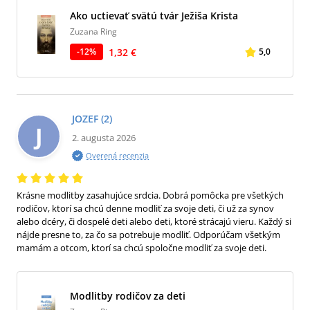
Ako uctievať svätú tvár Ježiša Krista
Zuzana Ring
1,32 €
-
12
%
5,0
JOZEF
(2)
J
2. augusta 2026
Overená recenzia
Krásne modlitby zasahujúce srdcia. Dobrá pomôcka pre všetkých
rodičov, ktorí sa chcú denne modliť za svoje deti, či už za synov
alebo dcéry, či dospelé deti alebo deti, ktoré strácajú vieru. Každý si
nájde presne to, za čo sa potrebuje modliť. Odporúčam všetkým
mamám a otcom, ktorí sa chcú spoločne modliť za svoje deti.
Modlitby rodičov za deti