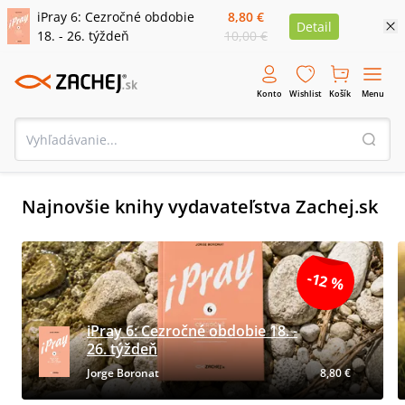
iPray 6: Cezročné obdobie
8,80 €
Detail
18. - 26. týždeň
10,00 €
Konto
Wishlist
Košík
Menu
Najnovšie knihy vydavateľstva Zachej.sk
-12 %
iPray 6: Cezročné obdobie 18. -
26. týždeň
Jorge Boronat
8,80 €