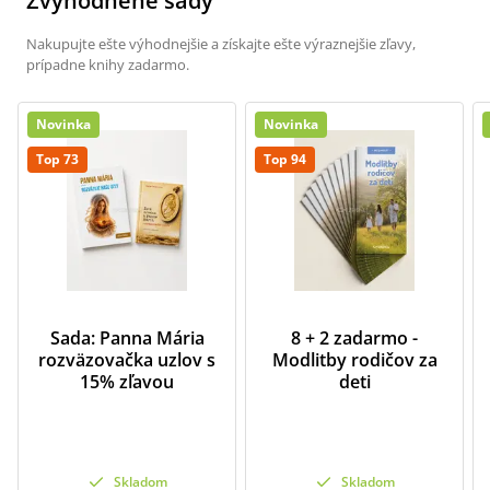
Zvýhodnené sady
Nakupujte ešte výhodnejšie a získajte ešte výraznejšie zľavy,
prípadne knihy zadarmo.
Novinka
Novinka
Top 73
Top 94
Sada: Panna Mária
8 + 2 zadarmo -
rozväzovačka uzlov s
Modlitby rodičov za
15% zľavou
deti
Skladom
Skladom