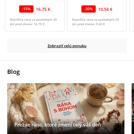
16,75 €
10,56 €
-
15
%
-
30
%
Najnižšia cena za posledných 30
Najnižšia cena za posledných 30
dní pred zľavou:
16,75 €
dní pred zľavou:
9,60 €
Zobraziť celú ponuku
Blog
04.08.2026
Prežite ráno, ktoré zmení celý váš deň