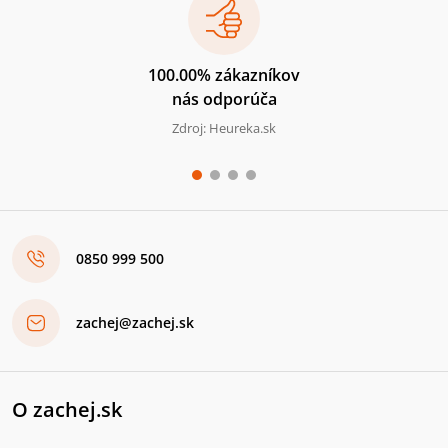
100.00% zákazníkov
nás odporúča
Zdroj: Heureka.sk
0850 999 500
zachej@zachej.sk
O zachej.sk