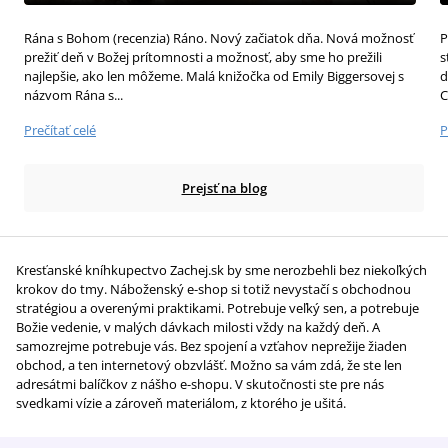
Rána s Bohom (recenzia) Ráno. Nový začiatok dňa. Nová možnosť
P
prežiť deň v Božej prítomnosti a možnosť, aby sme ho prežili
s
najlepšie, ako len môžeme. Malá knižočka od Emily Biggersovej s
d
názvom Rána s...
C
Prečítať celé
P
Prejsť na blog
Kresťanské kníhkupectvo Zachej.sk by sme nerozbehli bez niekoľkých
krokov do tmy. Náboženský e-shop si totiž nevystačí s obchodnou
stratégiou a overenými praktikami. Potrebuje veľký sen, a potrebuje
Božie vedenie, v malých dávkach milosti vždy na každý deň. A
samozrejme potrebuje vás. Bez spojení a vzťahov neprežije žiaden
obchod, a ten internetový obzvlášť. Možno sa vám zdá, že ste len
adresátmi balíčkov z nášho e-shopu. V skutočnosti ste pre nás
svedkami vízie a zároveň materiálom, z ktorého je ušitá.