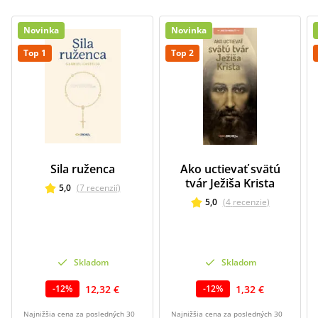
Novinka
Novinka
Top 1
Top 2
Sila ruženca
Ako uctievať svätú
tvár Ježiša Krista
5,0
(
7
recenzií
)
5,0
(
4
recenzie
)
Skladom
Skladom
12,32 €
1,32 €
-
12
%
-
12
%
Najnižšia cena za posledných 30
Najnižšia cena za posledných 30