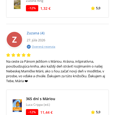
Zuzana Ring
1,32 €
-
12
%
5,0
Zuzana
(4)
Z
27. júla 2026
Overená recenzia
Na ceste za Pánom Ježišom s Máriou. Krásna, inšpiratívna,
povzbudzujúca kniha, ako každý deň stráviť rozjímaním o našej
Nebeskej Mamičke Márii, ako s ňou začať nový deň v modlitbe, v
prosbe, vo vďake a chvále. Ďakujem za túto knižočku. Ďakujem aj
Tebe, Mária ❤️
365 dní s Máriou
Luca Crippa (ed.)
11,44 €
-
12
%
5,0