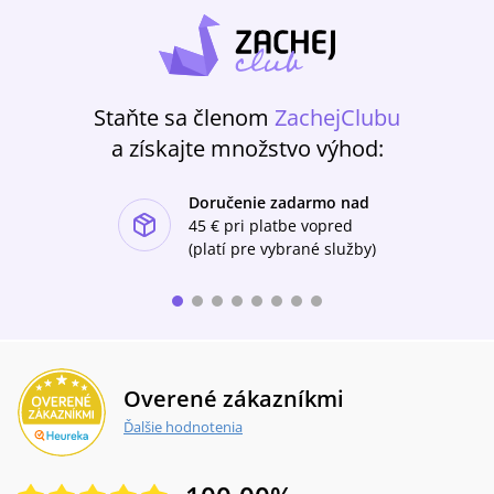
Staňte sa členom
ZachejClubu
a získajte množstvo výhod:
Doručenie zadarmo nad
ishlist-u
45 €
pri platbe vopred
(platí pre vybrané služby)
Overené zákazníkmi
Ďalšie hodnotenia