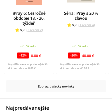
iPray 6: Cezročné
Séria: iPray s 20 %
obdobie 18. - 26.
zľavou
týždeň
5,0
(
1
recenzia
)
5,0
(
2
recenzie
)
Skladom
Skladom
8,80 €
48,00 €
-
12
%
-
20
%
Najnižšia cena za posledných 30
Najnižšia cena za posledných 30
dní pred zľavou:
8,80 €
dní pred zľavou:
48,00 €
Zobraziť všetky novinky
Najpredávanejšie