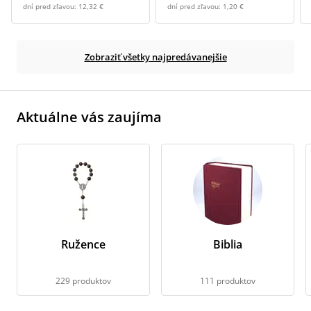
dní pred zľavou:
12,32 €
dní pred zľavou:
1,20 €
Zobraziť všetky najpredávanejšie
Aktuálne vás zaujíma
Ružence
Biblia
229 produktov
111 produktov