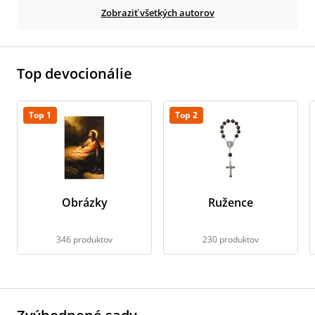
Zobraziť všetkých autorov
Top devocionálie
Top 1
Top 2
Obrázky
Ružence
346 produktov
230 produktov