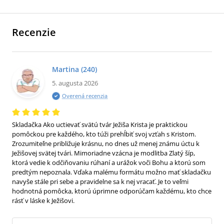
Recenzie
Martina
(240)
5. augusta 2026
Overená recenzia
Skladačka Ako uctievať svätú tvár Ježiša Krista je praktickou
pomôckou pre každého, kto túži prehĺbiť svoj vzťah s Kristom.
Zrozumiteľne približuje krásnu, no dnes už menej známu úctu k
Ježišovej svätej tvári. Mimoriadne vzácna je modlitba Zlatý šíp,
ktorá vedie k odčiňovaniu rúhaní a urážok voči Bohu a ktorú som
predtým nepoznala. Vďaka malému formátu možno mať skladačku
navyše stále pri sebe a pravidelne sa k nej vracať. Je to veľmi
hodnotná pomôcka, ktorú úprimne odporúčam každému, kto chce
rásť v láske k Ježišovi.