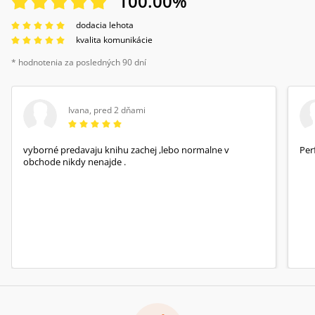
100.00
%
dodacia lehota
kvalita komunikácie
* hodnotenia za posledných 90 dní
Ivana
,
pred 2 dňami
vyborné predavaju knihu zachej ,lebo normalne v
Per
obchode nikdy nenajde .