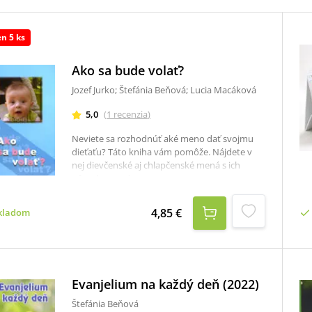
en 5 ks
Ako sa bude volať?
Jozef Jurko; Štefánia Beňová; Lucia Macáková
5,0
(
1
recenzia
)
Neviete sa rozhodnúť aké meno dať svojmu
dieťaťu? Táto kniha vám pomôže. Nájdete v
nej dievčenské aj chlapčenské mená s ich
pôvodom a významom.
4,85 €
kladom
Evanjelium na každý deň (2022)
Štefánia Beňová