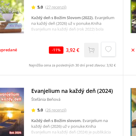
5,0
(
27
recenzií
)
Každý deň s Božím Slovom (2022)
.
Evanjelium
na každý deň (2026) už v ponuke.Kniha
Evanjelium na každý deň (rok 2022) bola
pripravená ako dennodenná pomôcka pre
tých, ktorí chcú byť v kontakte s evanjeliom.Je
pokračovaním úspešnej série Každý deň s
3,92 €
ypredané
-
11
%
Božím slovom, Denne s Božím slovom a Božie
Slovo na každý deň. Obsahuje úryvok z
denného evanjelia v kalendárnom roku 2022 a
Najnižšia cena za posledných 30 dní pred zľavou:
3,92 €
takisto krátke zamyslenie, ktoré pomôže
každému k osobnému dialógu s
Pánom.Rozsah knihy je od 01.01. do
31.12.2022.
Evanjelium na každý deň (2024)
Štefánia Beňová
5,0
(
26
recenzií
)
Každý deň s Božím slovom
.
Evanjelium na
každý deň (2026) už v ponuke.Kniha
Evanjelium na každý deň (2024) je publikácia