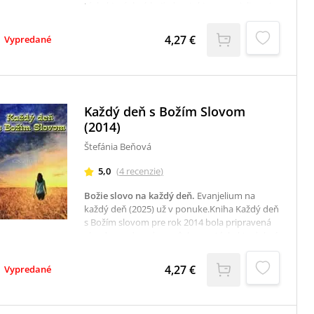
tých, ktorí chcú byť v kontakte s evanjeliom. Je
pokračovaním úspešnej série Denne s Božím
slovom a Každý deň s Božím slovom (2014).
4,27 €
Vypredané
Obsahuje úryvok z denného Evanjelia v
kalendárnom roku 2015 a takisto krátke
zamyslenie, ktoré pomôže každému k
osobnému dialógu s Pánom. Rozsah od
1.1.2015 do 31.12.2015.
Každý deň s Božím Slovom
(2014)
Štefánia Beňová
5,0
(
4
recenzie
)
Božie slovo na každý deň
.
Evanjelium na
každý deň (2025) už v ponuke.Kniha Každý deň
s Božím slovom pre rok 2014 bola pripravená
ako dennodenná pomôcka pre tých, ktorí chcú
byť v kontakte s evanjeliom. Je pokračovaním
úspešnej série Denne s Božím slovom a Božie
4,27 €
Vypredané
Slovo na každý deň.Obsahuje úryvok z
denného Evanjelia v kalendárnom roku 2014 a
takisto krátke zamyslenie, ktoré pomôže