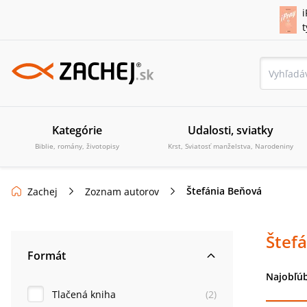
i
Kategórie
Udalosti, sviatky
Biblie, romány, životopisy
Krst, Sviatosť manželstva, Narodeniny
Štefánia Beňová
Zachej
Zoznam autorov
Štef
Formát
Najobľúb
Tlačená kniha
(
2
)