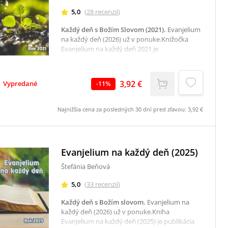
5,0
(
28
recenzií
)
Každý deň s Božím Slovom (2021)
.
Evanjelium
na každý deň (2026) už v ponuke.Knižočka
Evanjelium na každý deň 2021 je
pokračovaním obľúbenej série Každý deň s
Božím slovom, ktorá vychádza už niekoľko
rokov a teší sa mimoriadnej obľube.Kniha na
3,92 €
Vypredané
-
11
%
celý rok obsahuje denné evanjeliá s krátkym
zamyslením. Má veľmi praktický malý formát,
ktorý sa zmestí do každej tašky, takže ho
Najnižšia cena za posledných 30 dní pred zľavou:
3,92 €
môžete mať vždy pri sebe a kedykoľvek sa
nechať inšpirovať či povzbudiť Božím slovom.
Rozsah knihy je od 01.01. do 31.12.2021.
Evanjelium na každý deň (2025)
Štefánia Beňová
5,0
(
33
recenzií
)
Každý deň s Božím slovom
.
Evanjelium na
každý deň (2026) už v ponuke.Kniha
Evanjelium na každý deň (2025) je publikácia