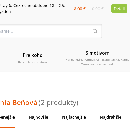
Pray 6: Cezročné obdobie 18. - 26.
8,00 €
10,00 €
Detail
týždeň
S motívom
Pre koho
Panna Mária Karmelská - Škapuliarska, Panna
Deti, mládež, rodičia
Mária Zázračná medaila
ánia Beňová
(
2
produkty
)
enejšie
Najnovšie
Najlacnejšie
Najdrahšie