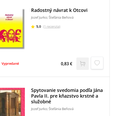
každému k osobnému dialógu s Pánom.Na
rozdiel od predchádzajúcich vydaní publikácia
Radostný návrat k Otcovi
nezačína adventným obdobím, ale má rozsah
od 01.01. do 31.12.2014.
Jozef Jurko; Štefánia Beňová
5,0
(
1
recenzia
)
0,83 €
Vypredané
Spytovanie svedomia podľa Jána
Pavla II. pre kňazstvo krstné a
služobné
Jozef Jurko; Štefánia Beňová