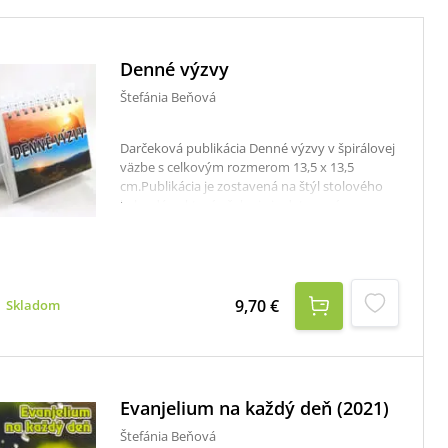
Denné výzvy
Štefánia Beňová
Darčeková publikácia Denné výzvy v špirálovej
väzbe s celkovým rozmerom 13,5 x 13,5
cm.Publikácia je zostavená na štýl stolového
kalendára, ktorý však nie je datovaný na
konkrétny rok, ale všeobecne, je tak možné
použiť ju opakovane. Jedna stránka má rozmer
13,5 x 10,5 cm a je na nej farebný obrázok
alebo fotografia, dátum a biblický citát s
presnými súradnicami. Vhodná ako darček na
9,70 €
Skladom
rôzne príležitosti.
Evanjelium na každý deň (2021)
Štefánia Beňová