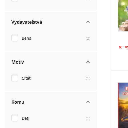
Vydavateľstvá
Bens
(
2
)
V
Motív
Citát
(
1
)
Komu
Deti
(
1
)