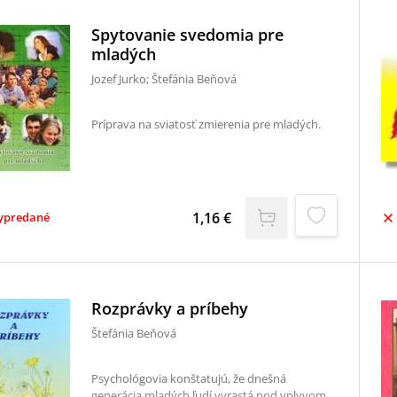
Spytovanie svedomia pre
mladých
Jozef Jurko; Štefánia Beňová
Príprava na sviatosť zmierenia pre mladých.
1,16 €
ypredané
Rozprávky a príbehy
Štefánia Beňová
Psychológovia konštatujú, že dnešná
generácia mladých ľudí vyrastá pod vplyvom