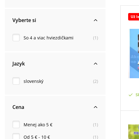
Už l
Vyberte si
So 4 a viac hviezdičkami
(
1
)
Jazyk
slovenský
(
2
)
S
Cena
Menej ako 5 €
(
1
)
Od 5 € - 10 €
(
1
)