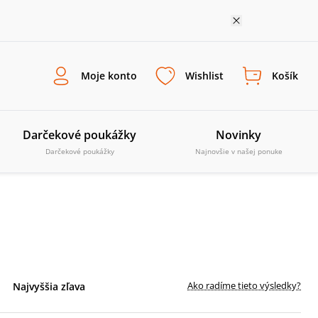
Moje konto
Wishlist
Košík
Darčekové poukážky
Novinky
Darčekové poukážky
Najnovšie v našej ponuke
Ako radíme tieto výsledky?
Najvyššia zľava