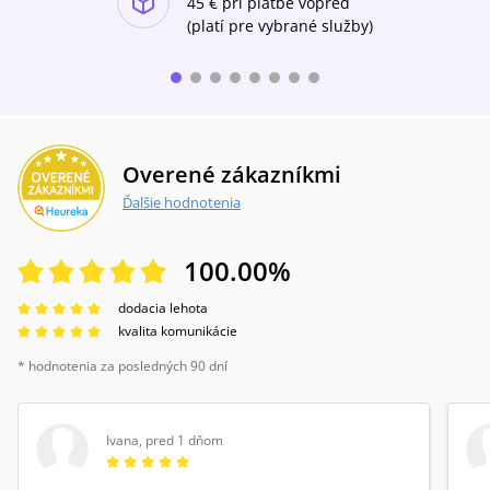
tými príbehmi, ktoré mu prebývali v hlave.
45 €
pri platbe vopred
Pretože naše telo tvoria príbehy, nie DNA a
(platí pre vybrané služby)
genetický kód, nie mäso a kosti a koža a
mozog. Príbehy.
Overené zákazníkmi
Ďalšie hodnotenia
100.00
%
dodacia lehota
kvalita komunikácie
* hodnotenia za posledných 90 dní
Ivana
,
pred 1 dňom