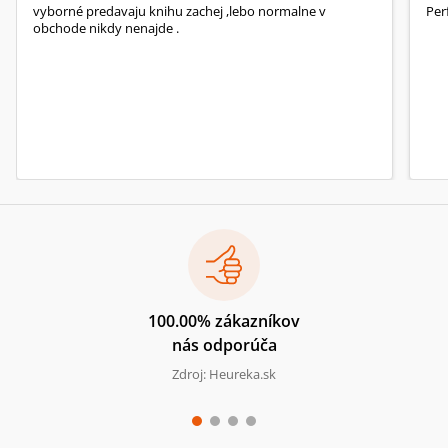
vyborné predavaju knihu zachej ,lebo normalne v
Per
obchode nikdy nenajde .
100.00% zákazníkov
nás odporúča
Zdroj: Heureka.sk