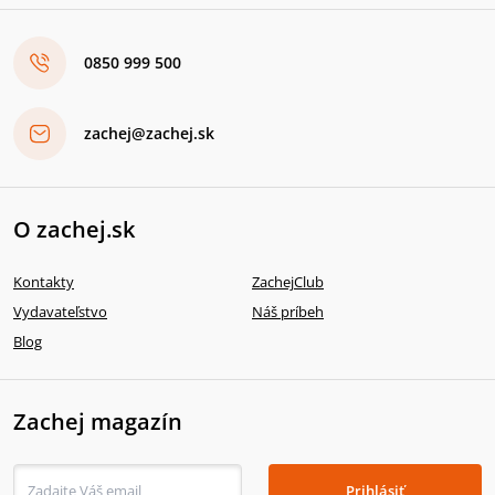
0850 999 500
zachej@zachej.sk
O zachej.sk
Kontakty
ZachejClub
Vydavateľstvo
Náš príbeh
Blog
Zachej magazín
Prihlásiť