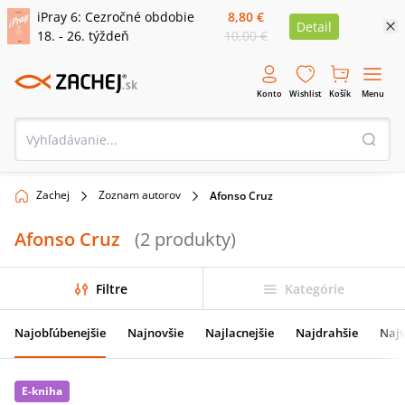
iPray 6: Cezročné obdobie
8,80 €
Detail
18. - 26. týždeň
10,00 €
Konto
Wishlist
Košík
Menu
Zachej
Zoznam autorov
Afonso Cruz
Afonso Cruz
(
2
produkty
)
Filtre
Kategórie
Najobľúbenejšie
Najnovšie
Najlacnejšie
Najdrahšie
Najv
E-kniha