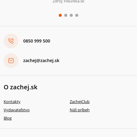
Zdroj: Heureka.sk
0850 999 500
zachej@zachej.sk
O zachej.sk
Kontakty
ZachejClub
Vydavateľstvo
Náš príbeh
Blog