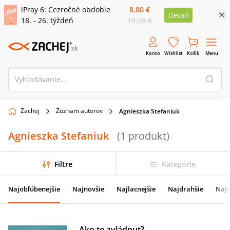
iPray 6: Cezročné obdobie
8,80 €
Detail
18. - 26. týždeň
10,00 €
Konto
Wishlist
Košík
Menu
Zachej
Zoznam autorov
Agnieszka Stefaniuk
Agnieszka Stefaniuk
(
1
produkt
)
Filtre
Kategórie
Najobľúbenejšie
Najnovšie
Najlacnejšie
Najdrahšie
Najv
Ako to zvládnuť?