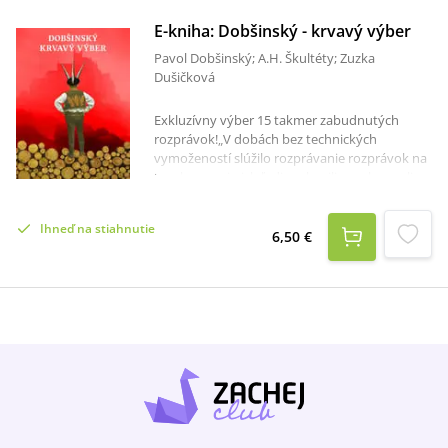
E-kniha: Dobšinský - krvavý výber
Pavol Dobšinský; A.H. Škultéty; Zuzka
Dušičková
Exkluzívny výber 15 takmer zabudnutých
rozprávok!„V dobách bez technických
vymožeností slúžilo rozprávanie rozprávok na
to, aby sa pri nich ľudia zabavili a zrelaxovali.
Zbierkou Dobšinský – krvavý výber som chcela
poukázať na to, že sa to s presne tými istými
Ihneď na stiahnutie
rozprávkami dá aj dnes. Pôvodné texty
6,50 €
ilustrované mladými výtvarníkmi si môžete
prečítať na svojom tablete, smartfóne, či
čítačke. Prajem veľa relaxu a zábavy!“ - Zuzka
Dušičková, autorka zbierky