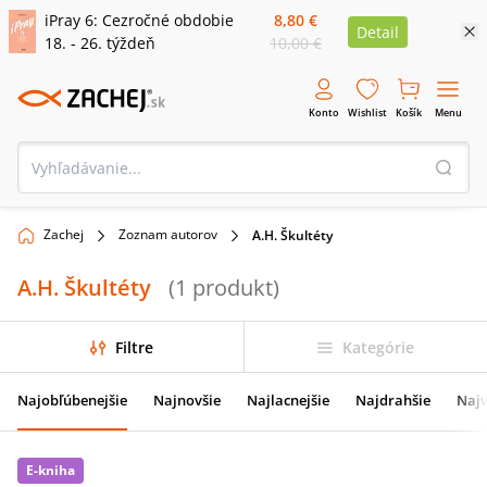
iPray 6: Cezročné obdobie
8,80 €
Detail
18. - 26. týždeň
10,00 €
Konto
Wishlist
Košík
Menu
Zachej
Zoznam autorov
A.H. Škultéty
A.H. Škultéty
(
1
produkt
)
Filtre
Kategórie
Najobľúbenejšie
Najnovšie
Najlacnejšie
Najdrahšie
Najv
E-kniha