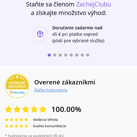
Staňte sa členom
ZachejClubu
a získajte množstvo výhod:
Doručenie zadarmo nad
ishlist-u
45 €
pri platbe vopred
(platí pre vybrané služby)
Overené zákazníkmi
Ďalšie hodnotenia
100.00
%
dodacia lehota
kvalita komunikácie
* hodnotenia za posledných 90 dní