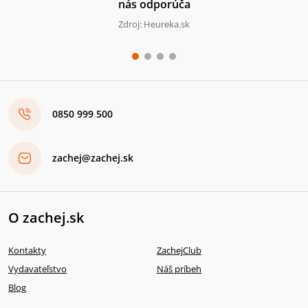
nás odporúča
Zdroj: Heureka.sk
0850 999 500
zachej@zachej.sk
O zachej.sk
Kontakty
ZachejClub
Vydavateľstvo
Náš príbeh
Blog