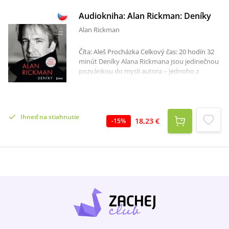
Audiokniha: Alan Rickman: Deníky
Alan Rickman
Číta: Aleš Procházka Celkový čas: 20 hodín 32
minút Deníky Alana Rickmana jsou jedinečnou
pozvánkou do mysli autora – jednoho z
nejoblíbenějších herců dnešní doby. Alan
Rickman i po své smrti zanechal odkaz herce
světové úrovně a jeho důstojnost,
profesionalita i zvučný hlas nepřestávají diváci
Ihneď na stiahnutie
obdivovat ani dnes. Rickmanovy deníky
18,23 €
-
15
%
popisují neobyčejně i obyčejné věci, vypráví
světsky, vtipně i s lehkou jízlivostí, přičemž
zůstávají naprosto upřímné. Autor nás bere do
svého domova, na výlety s přáteli po celém
světě, k přípravě divadelních her i a na
natáčení filmů od Rozumu a citu, k průlomové
roli ve Smrtonosné pasti, přes Robina Hooda
až po filmy o Harrym Potterovi a Královu
zahradnici, kterou režíroval. Deníky začínají v
roce 1993 a končí s hercovou smrtí v roce 2016
a nabízejí příležitost seznámit se s Alanem