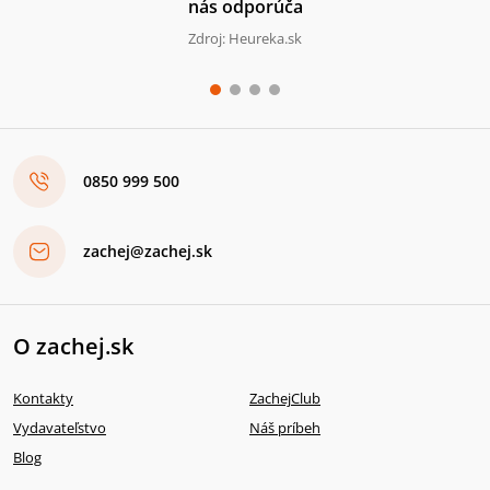
nás odporúča
Zdroj: Heureka.sk
0850 999 500
zachej@zachej.sk
O zachej.sk
Kontakty
ZachejClub
Vydavateľstvo
Náš príbeh
Blog