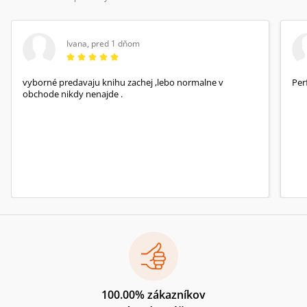
Ivana
,
pred 1 dňom
vyborné predavaju knihu zachej ,lebo normalne v
Per
obchode nikdy nenajde .
100.00% zákazníkov