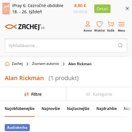
iPray 6: Cezročné obdobie
8,80 €
Detail
18. - 26. týždeň
10,00 €
Konto
Wishlist
Košík
Menu
Zachej
Zoznam autorov
Alan Rickman
Alan Rickman
(
1
produkt
)
Filtre
Kategórie
Najobľúbenejšie
Najnovšie
Najlacnejšie
Najdrahšie
Najv
Audiokniha