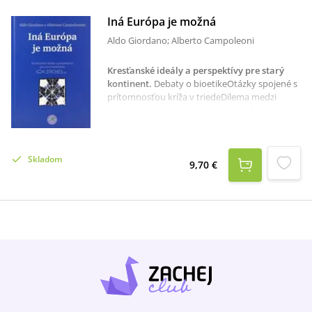
Iná Európa je možná
Aldo Giordano; Alberto Campoleoni
Kresťanské ideály a perspektívy pre starý
kontinent
.
Debaty o bioetikeOtázky spojené s
prítomnosťou kríža v triedeDilema medzi
vierou a rozumomVyhliadky spoločenského
bohatstva dnes a obavy z chudoby
zajtraSpory o nových rodinách, pohlaví a
adopciiBudúcnosť ekumenizmu a európskej
Skladom
civilizácieAldo Giordano, generálny tajomník
9,70 €
Rady európskych biskupských konferencii, v
knihe Iná Európa je možná ponúka čitateľom
diskusiu o starom kontinente plnom nádejí v
čase vízii a odvážny výklad o budúcnosti
Európy, v ktorej by sa nikto nemusel hanbiť
nazývať kresťanom.