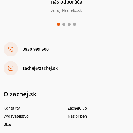
nás odporúča
Zdroj: Heureka.sk
0850 999 500
zachej@zachej.sk
O zachej.sk
Kontakty
ZachejClub
Vydavateľstvo
Náš príbeh
Blog