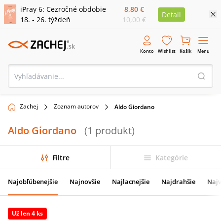
iPray 6: Cezročné obdobie
8,80 €
Detail
18. - 26. týždeň
10,00 €
Konto
Wishlist
Košík
Menu
Zachej
Zoznam autorov
Aldo Giordano
Aldo Giordano
(
1
produkt
)
Filtre
Kategórie
Najobľúbenejšie
Najnovšie
Najlacnejšie
Najdrahšie
Najv
Už len 4 ks