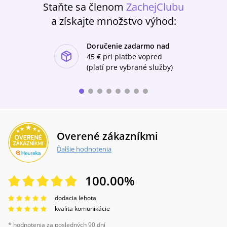
Staňte sa členom
ZachejClubu
a získajte množstvo výhod:
Doručenie zadarmo nad
ishlist-u
45 €
pri platbe vopred
(platí pre vybrané služby)
Overené zákazníkmi
Ďalšie hodnotenia
100.00
%
dodacia lehota
kvalita komunikácie
* hodnotenia za posledných 90 dní