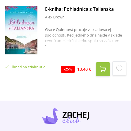
E-kniha: Pohľadnica z Talianska
Alex Brown
Grace Quinnová pracuje v skladovacej
spoločnosti. Keď jedného dňa nájde v sklade
cennú umeleckú zbierku spolu so zväzkom
listom a s denníkmi z 50. rokov minulého
storočia, prebudí to jej prirodzene zvedavú
povahu. Čím hlbšie sa ponára do pátrania, tým
viac odhaľuje záhadný príbeh mladej
Ihneď na stiahnutie
Angličanky Connie Levinovej, ktorá po druhej
13,40 €
-
25
%
svetovej vojne odišla so svojím manželom do
Talianska. Obsah skladu zároveň ponúka nádej
na nový začiatok pre Grace, ktorá sa stará o
svoju panovačnú matku a bojuje so zlomeným
srdcom. Odvážne sa vydáva na vlastnú
objaviteľskú cestu. Tá ju zavedie do
staroružovej vily na vrchole kopcov s
prekrásnym výhľadom na Taliansku riviéru.
Podarí sa jej však odhaliť rodinné tajomstvá,
ktoré tak ovplyvnili Connin život, a nájsť lásku?