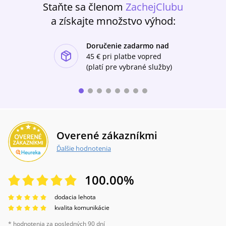
Staňte sa členom
ZachejClubu
a získajte množstvo výhod:
Doručenie zadarmo nad
ishlist-u
45 €
pri platbe vopred
(platí pre vybrané služby)
Overené zákazníkmi
Ďalšie hodnotenia
100.00
%
dodacia lehota
kvalita komunikácie
* hodnotenia za posledných 90 dní