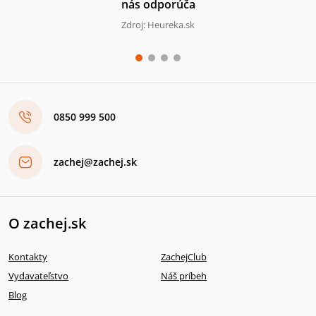
nás odporúča
Zdroj: Heureka.sk
0850 999 500
zachej@zachej.sk
O zachej.sk
Kontakty
ZachejClub
Vydavateľstvo
Náš príbeh
Blog