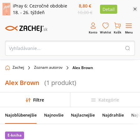
iPray 6: Cezročné obdobie
8,80 €
Detail
18. - 26. týždeň
10,00 €
Konto
Wishlist
Košík
Menu
Zachej
Zoznam autorov
Alex Brown
Alex Brown
(
1
produkt
)
Filtre
Kategórie
Najobľúbenejšie
Najnovšie
Najlacnejšie
Najdrahšie
Najv
E-kniha