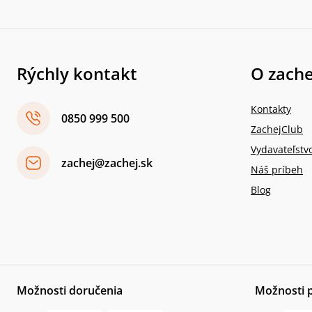
Rýchly kontakt
O zache
Kontakty
0850 999 500
ZachejClub
Vydavateľstv
zachej@zachej.sk
Náš príbeh
Blog
Možnosti doručenia
Možnosti 