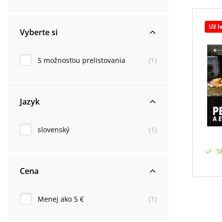
Už l
Vyberte si
S možnosťou prelistovania
(
1
)
Jazyk
slovenský
(
1
)
S
Cena
Menej ako 5 €
(
1
)