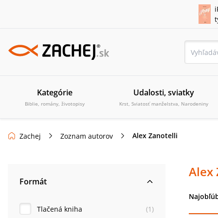
i
Kategórie
Udalosti, sviatky
Biblie, romány, životopisy
Krst, Sviatosť manželstva, Narodeniny
Alex Zanotelli
Zachej
Zoznam autorov
Alex 
Formát
Najobľúb
Tlačená kniha
(
1
)