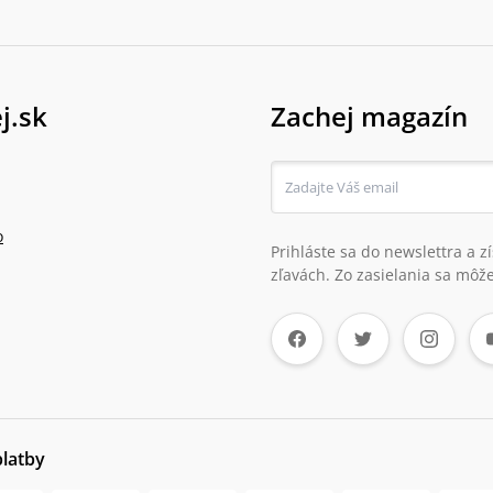
j.sk
Zachej magazín
o
Prihláste sa do newslettra a 
zľavách. Zo zasielania sa môže
platby