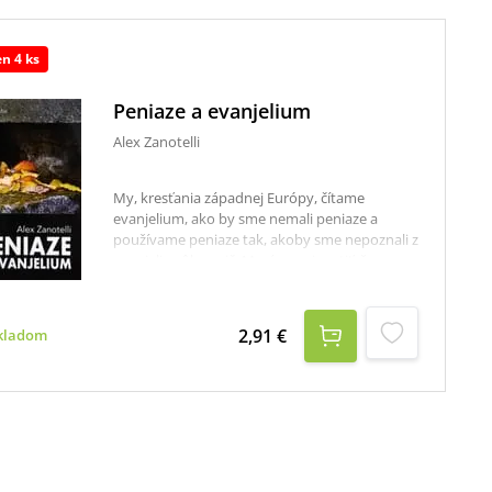
en 4 ks
Peniaze a evanjelium
Alex Zanotelli
My, kresťania západnej Európy, čítame
evanjelium, ako by sme nemali peniaze a
používame peniaze tak, akoby sme nepoznali z
evanjelia vôbec nič. Musíme pripustiť, že sme
zabudli na radikálnosť Ježišovho učenia: na
slová "alebo Boh, alebo mamona" alebo na
prikázanie bohatému: "Choď, predaj všetko čo
2,91 €
kladom
máš a rozdaj chudobným".V historickom
kontexte, akým je ten náš, kde sa z mamony
stal boh, ho cirkvi ako dedičky silného
Ježišovho slova musia začať ohlasovať bez
strachu a bez prikrášľovania tak uprostred
liturgických zhromaždení, ako aj na verejných
námestiach.