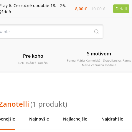
Pray 6: Cezročné obdobie 18. - 26.
8,00 €
10,00 €
Detail
týždeň
S motívom
Pre koho
Panna Mária Karmelská - Škapuliarska, Panna
Deti, mládež, rodičia
Mária Zázračná medaila
Zanotelli
(
1
produkt
)
enejšie
Najnovšie
Najlacnejšie
Najdrahšie