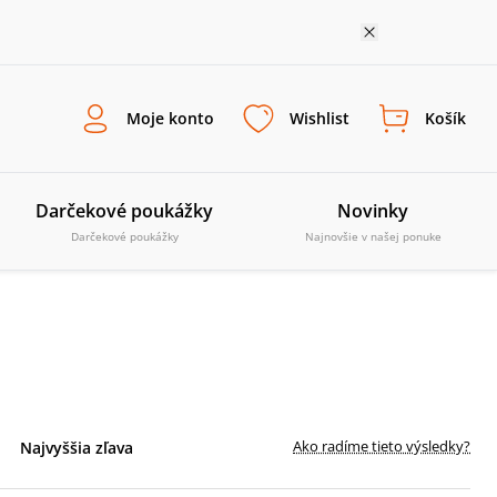
Moje konto
Wishlist
Košík
Darčekové poukážky
Novinky
Darčekové poukážky
Najnovšie v našej ponuke
Ako radíme tieto výsledky?
Najvyššia zľava