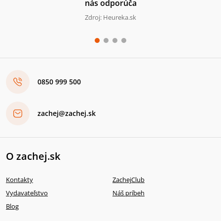
nás odporúča
Zdroj: Heureka.sk
0850 999 500
zachej@zachej.sk
O zachej.sk
Kontakty
ZachejClub
Vydavateľstvo
Náš príbeh
Blog