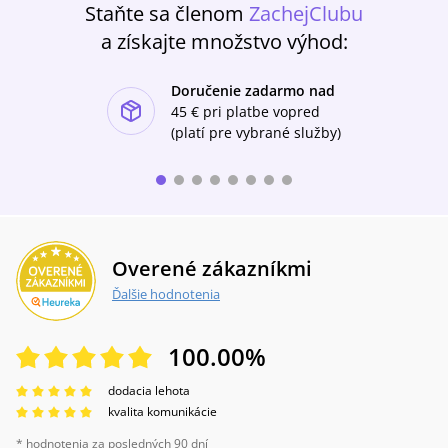
Staňte sa členom
ZachejClubu
a získajte množstvo výhod:
Doručenie zadarmo nad
ishlist-u
45 €
pri platbe vopred
(platí pre vybrané služby)
Overené zákazníkmi
Ďalšie hodnotenia
100.00
%
dodacia lehota
kvalita komunikácie
* hodnotenia za posledných 90 dní