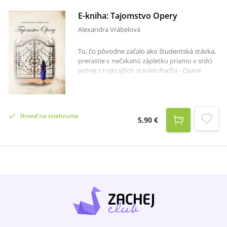
E-kniha: Tajomstvo Opery
Alexandra Vrábelová
To, čo pôvodne začalo ako študentská stávka,
prerastie v nečakanú zápletku priamo v srdci
jednej z najkrajších stavieb Paríža - Opere
Garnier. Mladá študentka architektúry, Emma,
sa staví so svojimi spolužiakmi o to, kto strávi
noc v nejakej známej budove. Ona si vyberie
práve Operu. Nechajte sa vtiahnuť do
Ihneď na stiahnutie
tajomných chodieb a spoznajte príbeh ženy,
5,90 €
ktorá na tom najnepravdepodobnejšom
mieste stretáva záhadného muža. Vyvolá v nej
strach, ale aj zvedavosť. Hrozí jej
nebezpečenstvo alebo v ňom nájde nečakanú
spriaznenosť?