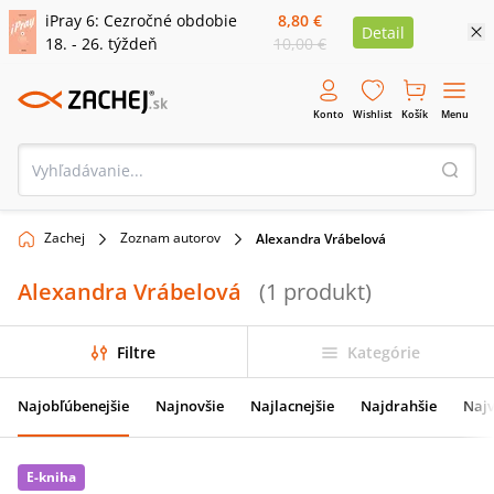
iPray 6: Cezročné obdobie
8,80 €
Detail
18. - 26. týždeň
10,00 €
Konto
Wishlist
Košík
Menu
Zachej
Zoznam autorov
Alexandra Vrábelová
Alexandra Vrábelová
(
1
produkt
)
Filtre
Kategórie
Najobľúbenejšie
Najnovšie
Najlacnejšie
Najdrahšie
Najv
E-kniha