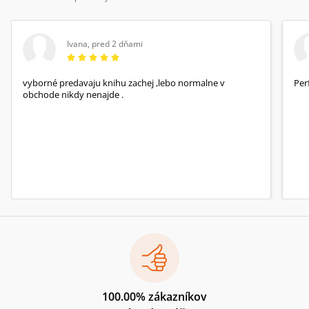
Ivana
,
pred 2 dňami
vyborné predavaju knihu zachej ,lebo normalne v
Per
obchode nikdy nenajde .
100.00% zákazníkov