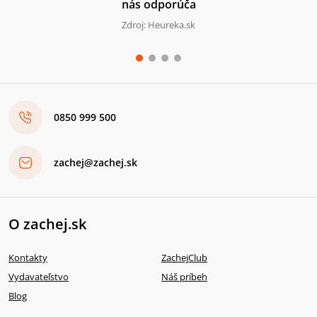
nás odporúča
Zdroj: Heureka.sk
0850 999 500
zachej@zachej.sk
O zachej.sk
Kontakty
ZachejClub
Vydavateľstvo
Náš príbeh
Blog