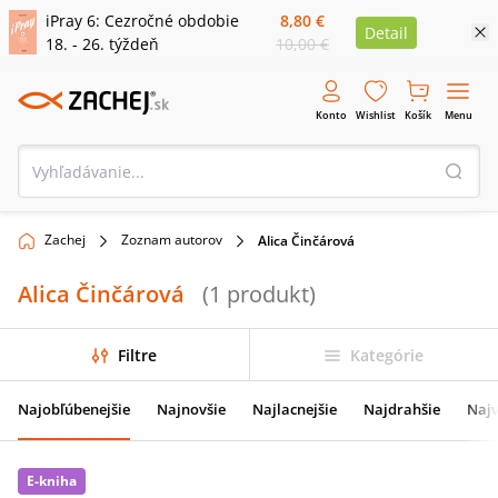
iPray 6: Cezročné obdobie
8,80 €
Detail
18. - 26. týždeň
10,00 €
Konto
Wishlist
Košík
Menu
Zachej
Zoznam autorov
Alica Činčárová
Alica Činčárová
(
1
produkt
)
Filtre
Kategórie
Najobľúbenejšie
Najnovšie
Najlacnejšie
Najdrahšie
Najv
E-kniha