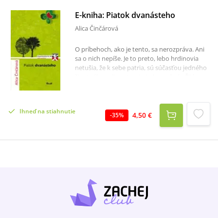
E-kniha: Piatok dvanásteho
Alica Činčárová
O príbehoch, ako je tento, sa nerozpráva. Ani
sa o nich nepíše. Je to preto, lebo hrdinovia
netušia, že k sebe patria, sú súčasťou jedného
životného celku a tvoria jeden príbeh. Žijú
oddelené životy a často sa vôbec nepoznajú.
Nevedia, že niektorí z nich sú ako dážď, vytrvalí
a zdolávajúci každú prekážku, iní sú pevní ako
Ihneď na stiahnutie
skala, ďalší sa ťahajú za slnkom ako konáre a tí,
4,50 €
-
35
%
čo tvoria doma zázemie, sú ich korene.
Niektorí sa zo života tešia a tancujú ako
mihotajúce sa listy vo vánku, druhí o život
bojujú, potom ho chránia, vyživujú, a keď sa
priblíži jeho koniec, otvoria náruč a mŕtvy život
s pokorou znova prijmú do svojho srdca ako
pôda. Sú takí rozdielni, a napriek tomu tvoria
jeden celok – strom.Piatok dvanásteho je
príbeh plný života a humoru s prekvapivým
koncom. Odohráva sa na súčasnom
Slovensku, kde žijú rôzne, navzájom cudzie