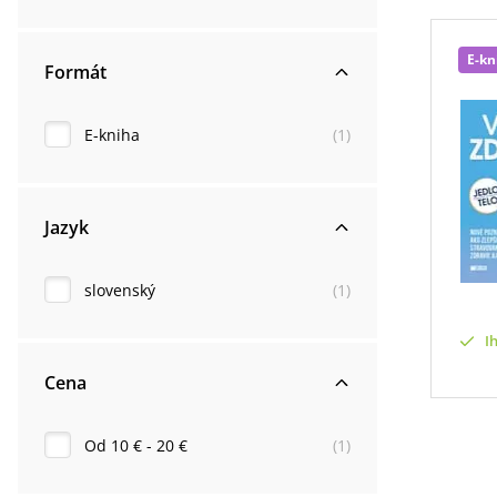
E-kn
Formát
E-kniha
(
1
)
Jazyk
slovenský
(
1
)
I
Cena
Od 10 € - 20 €
(
1
)