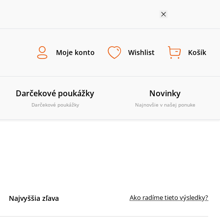
Moje konto
Wishlist
Košík
Darčekové poukážky
Novinky
Darčekové poukážky
Najnovšie v našej ponuke
Ako radíme tieto výsledky?
Najvyššia zľava