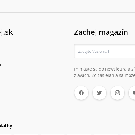
j.sk
Zachej magazín
o
Prihláste sa do newslettra a 
zľavách. Zo zasielania sa môže
platby