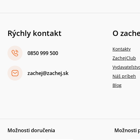
Rýchly kontakt
O zache
Kontakty
0850 999 500
ZachejClub
Vydavateľstv
zachej@zachej.sk
Náš príbeh
Blog
Možnosti doručenia
Možnosti 