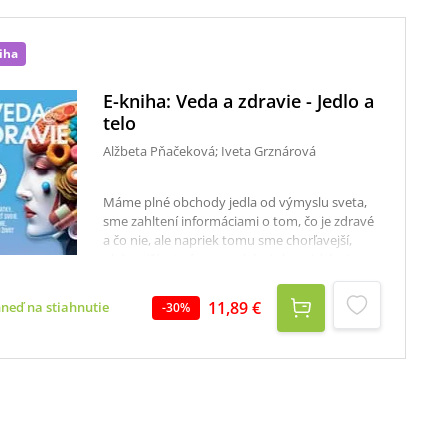
iha
E-kniha: Veda a zdravie - Jedlo a
telo
Alžbeta Pňačeková; Iveta Grznárová
Máme plné obchody jedla od výmyslu sveta,
sme zahltení informáciami o tom, čo je zdravé
a čo nie, ale napriek tomu sme chorľavejší,
obéznejší a trpíme mnohými chronickými
chorobami ako nikdy predtým. Táto kniha
ponúka precízne a odborne spracované témy
11,89 €
hneď na stiahnutie
-
30
%
o potravinách, vitamínoch a v tej súvislosti aj o
fungovaní nášho tela, ktoré nám doslova
môžu zachrániť život.