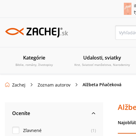
i
Kategórie
Udalosti, sviatky
Biblie, romány, životopisy
Krst, Sviatosť manželstva, Narodeniny
Alžbeta Pňačeková
Zachej
Zoznam autorov
Alžb
Oceníte
Najobľúb
Zľavnené
(
1
)