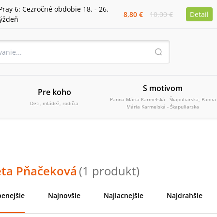
Pray 6: Cezročné obdobie 18. - 26.
8,80 €
10,00 €
Detail
týždeň
S motívom
Pre koho
Panna Mária Karmelská - Škapuliarska, Panna
Deti, mládež, rodičia
Mária Karmelská - Škapuliarska
eta Pňačeková
(
1
produkt
)
enejšie
Najnovšie
Najlacnejšie
Najdrahšie