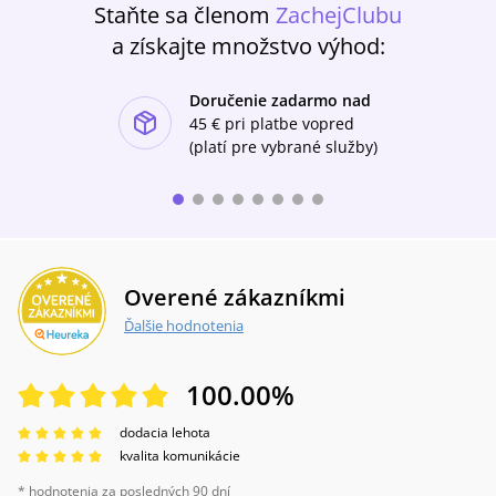
Staňte sa členom
ZachejClubu
finančného profitu prostredníctvom toho, že
sa aj s vami podelíme z celkového zisku z
a získajte množstvo výhod:
predaja. Takže pokiaľ patríte aj vy k ľuďom,
ktorých poteší mať tajný zdroj financií a
Doručenie zadarmo nad
zároveň sa radi naučia niečo nové, tak táto
ishlist-u
kniha je rozhodne určená pre vás.
45 €
pri platbe vopred
(platí pre vybrané služby)
Overené zákazníkmi
Ďalšie hodnotenia
100.00
%
dodacia lehota
kvalita komunikácie
* hodnotenia za posledných 90 dní