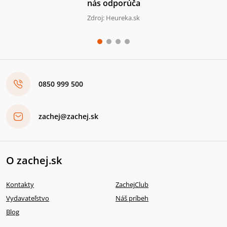
nás odporúča
Zdroj: Heureka.sk
0850 999 500
zachej@zachej.sk
O zachej.sk
Kontakty
ZachejClub
Vydavateľstvo
Náš príbeh
Blog