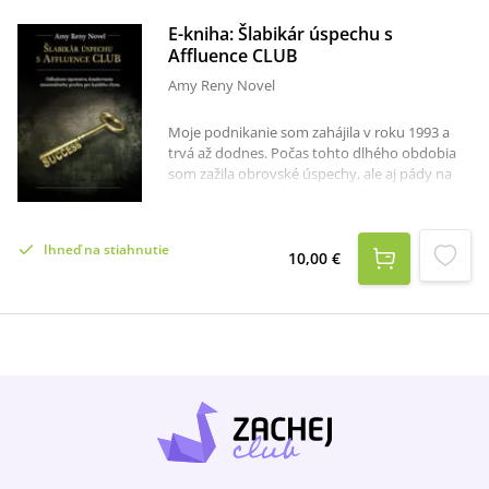
E-kniha: Šlabikár úspechu s
Affluence CLUB
Amy Reny Novel
Moje podnikanie som zahájila v roku 1993 a
trvá až dodnes. Počas tohto dlhého obdobia
som zažila obrovské úspechy, ale aj pády na
úplnú nulu. Na základe toho, že mojou
dominantnou vlastnosťou je vytrvalosť, som
nikdy porážke nepodľahla. Dnes som vďačná
Ihneď na stiahnutie
osudu, že mi ukázal všetky životné stránky, z
10,00 €
ktorých som sa poučila a zároveň zistila kadiaľ
môže viesť moja cesta k skutočnému trvalému
úspechu. Pokiaľ sa chcete aj vy dozvedieť ako
sa dá vybudovať trvalý úspech, tak vám
odporúčam stať sa vlastníkom mojej knihy,
ktorá vám prostredníctvom piatich lekcií spolu
s príkladmi a detailným vysvetlením odhalí
tajomstvo dosahovania maximálneho profitu
z Affluence CLUB. Výrazným benefitom tejto
knihy je, že sa Affluence CLUB stane aj pre vás
pomocnou rukou pri dosahovaní úspechu a