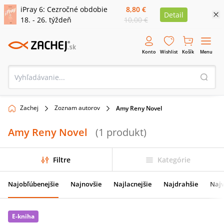
iPray 6: Cezročné obdobie
8,80 €
Detail
18. - 26. týždeň
10,00 €
Konto
Wishlist
Košík
Menu
Zachej
Zoznam autorov
Amy Reny Novel
Amy Reny Novel
(
1
produkt
)
Filtre
Kategórie
Najobľúbenejšie
Najnovšie
Najlacnejšie
Najdrahšie
Najv
E-kniha