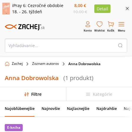
iPray 6: Cezročné obdobie
8,00 €
Detail
18. - 26. týždeň
10,00 €
Konto
Wishlist
Košík
Menu
Zachej
Zoznam autorov
Anna Dobrowolska
Anna Dobrowolska
(
1
produkt
)
Filtre
Kategórie
Najobľúbenejšie
Najnovšie
Najlacnejšie
Najdrahšie
Najv
E-kniha