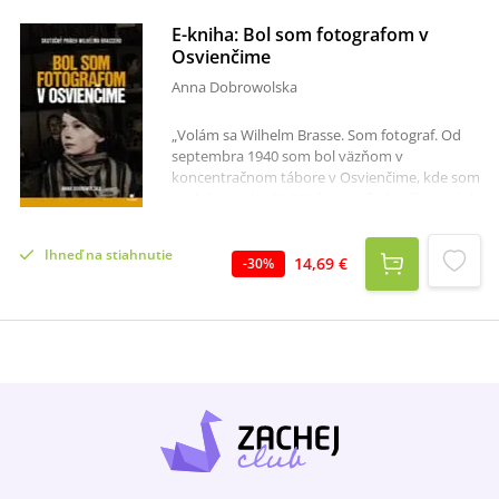
E-kniha: Bol som fotografom v
Osvienčime
Anna Dobrowolska
„Volám sa Wilhelm Brasse. Som fotograf. Od
septembra 1940 som bol väzňom v
koncentračnom tábore v Osvienčime, kde som
urobil viac ako 50 000 fotografií do táborových
spisov a dokumentácie experimentov doktora
Mengeleho“ – takto začína svoj príbeh muž,
Ihneď na stiahnutie
ktorého fotografie sa stali dôkazom zločinov
14,69 €
-
30
%
proti ľudskosti.Wilhelm Brasse,
dvadsaťtriročný muž zo Żywca, bol
deportovaný do Osvienčimu. Strávil tam viac
ako štyri roky a pre nacistov vyhotovoval
fotografické záznamy. Jeho fotografie po vojne
obleteli celý svet a podali svedectvo o tragédii
viac ako milióna ľudí. Po tom, čo videl v
Osvienčime, sa Brasse už nikdy nevrátil k svojej
profesii. Temné spomienky na pobyt v tábore
mu nedovolili ďalej fotografovať.Bol som
fotografom v Osvienčime je opisom