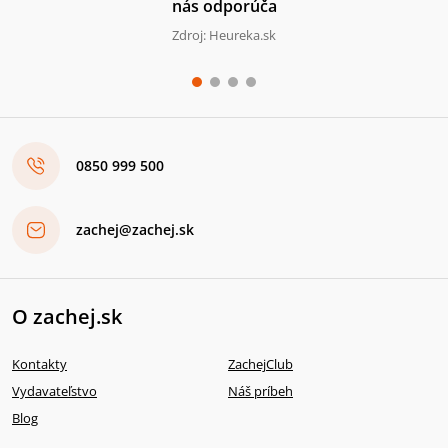
nás odporúča
Zdroj: Heureka.sk
0850 999 500
zachej@zachej.sk
O zachej.sk
Kontakty
ZachejClub
Vydavateľstvo
Náš príbeh
Blog