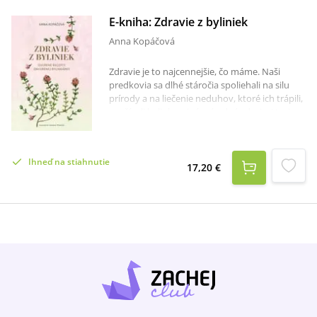
E-kniha: Zdravie z byliniek
Anna Kopáčová
Zdravie je to najcennejšie, čo máme. Naši
predkovia sa dlhé stáročia spoliehali na silu
prírody a na liečenie neduhov, ktoré ich trápili,
využívali bylinky a iné prírodné zdroje. Hoci v
súčasnosti väčšina z nás pri zdravotných
problémoch siahne po výdobytkoch modernej
medicíny, čoraz viac ľudí sa so svojimi
Ihneď na stiahnutie
ťažkosťami obracia aj na bylinkárov. K
17,20 €
vyhľadávaným patrí pani Anna Kopáčová z
Vrbového, ktorá sa bylinkárstvu venuje už
štyri desaťročia. V tejto knižke zhrnula svoje
bohaté liečiteľské poznatky a ponúka vlastné
bylinkové recepty a overené liečebné metódy.
Inšpirovala sa skúsenosťami predchádzajúcich
generácií bylinkárov, ktoré doplnila štúdiom u
svojich súčasníkov a v rozličných vzdelávacích
inštitúciách. V prvej časti knižky vám predstaví
svoje obľúbené liečivé rastliny. Pri každej
nájdete stručný botanický opis, súhrn zdraviu