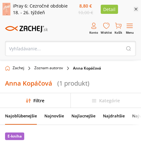
iPray 6: Cezročné obdobie
8,80 €
Detail
18. - 26. týždeň
10,00 €
Konto
Wishlist
Košík
Menu
Zachej
Zoznam autorov
Anna Kopáčová
Anna Kopáčová
(
1
produkt
)
Filtre
Kategórie
Najobľúbenejšie
Najnovšie
Najlacnejšie
Najdrahšie
Najv
E-kniha