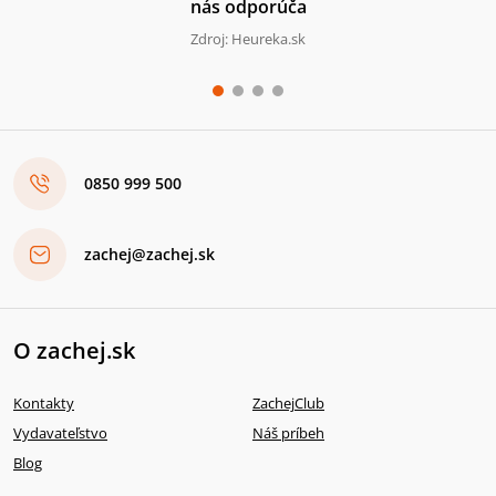
nás odporúča
Zdroj: Heureka.sk
0850 999 500
zachej@zachej.sk
O zachej.sk
Kontakty
ZachejClub
Vydavateľstvo
Náš príbeh
Blog