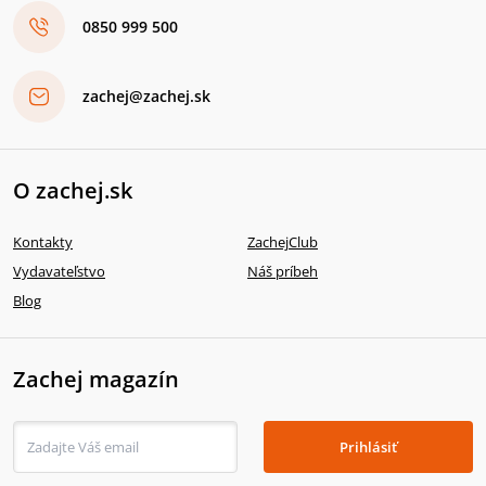
0850 999 500
zachej@zachej.sk
O zachej.sk
Kontakty
ZachejClub
Vydavateľstvo
Náš príbeh
Blog
Zachej magazín
Prihlásiť