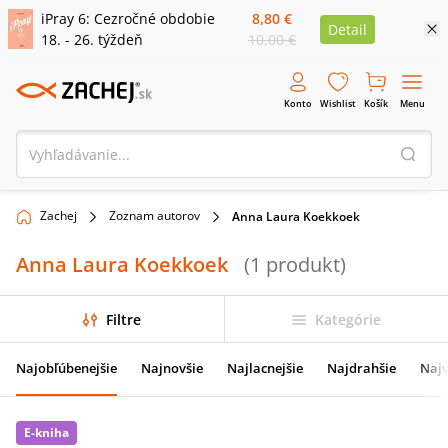
iPray 6: Cezročné obdobie
8,80 €
Detail
18. - 26. týždeň
10,00 €
Konto
Wishlist
Košík
Menu
Zachej
Zoznam autorov
Anna Laura Koekkoek
Anna Laura Koekkoek
(
1
produkt
)
Filtre
Kategórie
Najobľúbenejšie
Najnovšie
Najlacnejšie
Najdrahšie
Najv
E-kniha