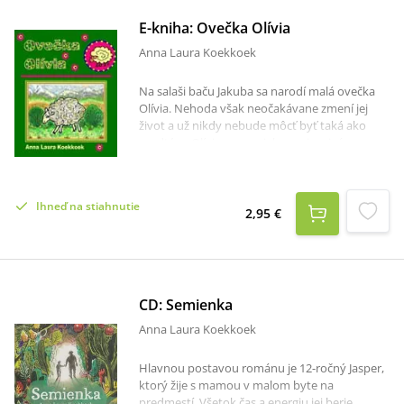
E-kniha: Ovečka Olívia
Anna Laura Koekkoek
Na salaši baču Jakuba sa narodí malá ovečka
Olívia. Nehoda však neočakávane zmení jej
život a už nikdy nebude môcť byť taká ako
predtým. Olívia sa napriek nepriaznivému
osudu nevzdáva. Vďaka svojej milej a
priateľskej povahe, dokáže si získať priazeň
baču Jakuba a aj celého ovčinca. Kniha je
Ihneď na stiahnutie
venovaná rodičom, ktorých dieťa je trochu iné
2,95 €
ako ostatné deti.
CD: Semienka
Anna Laura Koekkoek
Hlavnou postavou románu je 12-ročný Jasper,
ktorý žije s mamou v malom byte na
predmestí. Všetok čas a energiu jej berie