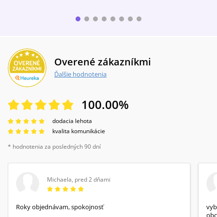
Overené zákazníkmi
Ďalšie hodnotenia
100.00
%
dodacia lehota
kvalita komunikácie
* hodnotenia za posledných 90 dní
Michaela
,
pred 2 dňami
Roky objednávam, spokojnosť
vyb
obc