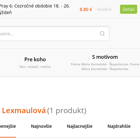
Pray 6: Cezročné obdobie 18. - 26.
8,80 €
10,00 €
Detail
týždeň
S motívom
Pre koho
Panna Mária Karmelská - Škapuliarska, Panna
Deti, mládež, rodičia
Mária Karmelská - Škapuliarska
 Lexmaulová
(
1
produkt
)
enejšie
Najnovšie
Najlacnejšie
Najdrahšie