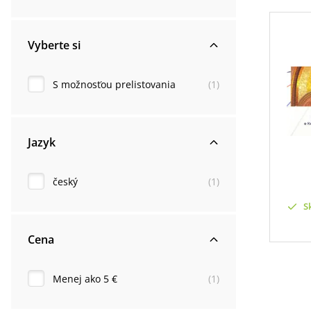
Vyberte si
S možnosťou prelistovania
(
1
)
Jazyk
český
(
1
)
S
Cena
Menej ako 5 €
(
1
)