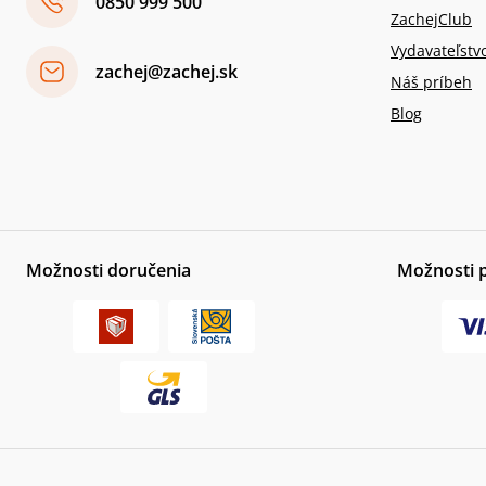
0850 999 500
ZachejClub
Vydavateľstv
zachej@zachej.sk
Náš príbeh
Blog
Možnosti doručenia
Možnosti 