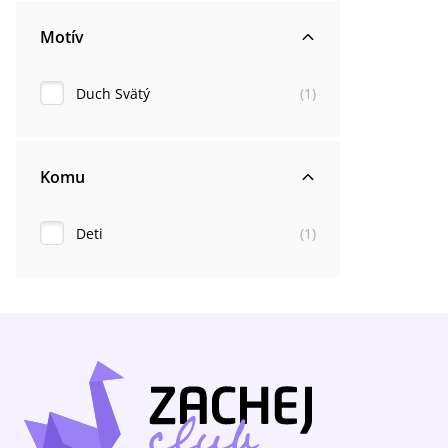
Motív
Duch Svätý
(
1
)
Komu
Deti
(
1
)