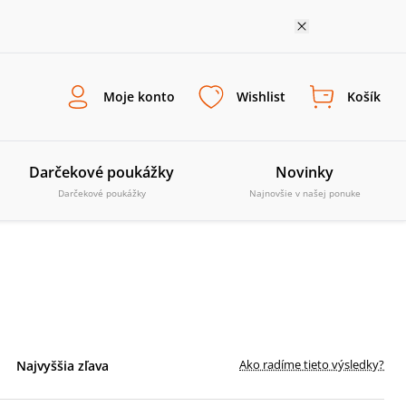
Moje konto
Wishlist
Košík
Darčekové poukážky
Novinky
Darčekové poukážky
Najnovšie v našej ponuke
Ako radíme tieto výsledky?
Najvyššia zľava