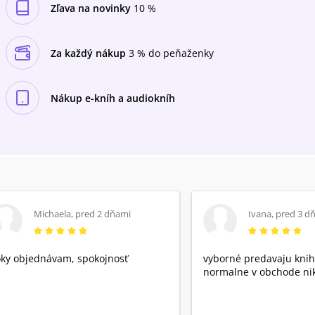
Zľava na novinky
10 %
Za každý nákup
3 % do peňaženky
Nákup e-kníh a audiokníh
Michaela
,
pred 2 dňami
Ivana
,
pred 3 d
ky objednávam, spokojnosť
vyborné predavaju knih
normalne v obchode nik