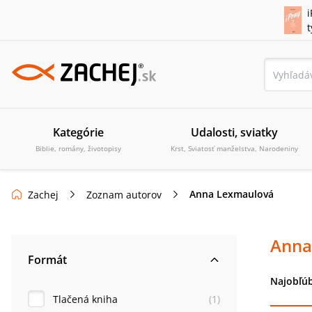
i
Kategórie
Udalosti, sviatky
Biblie, romány, životopisy
Krst, Sviatosť manželstva, Narodeniny
Anna Lexmaulová
Zachej
Zoznam autorov
Anna
Formát
Najobľúb
Tlačená kniha
(
1
)