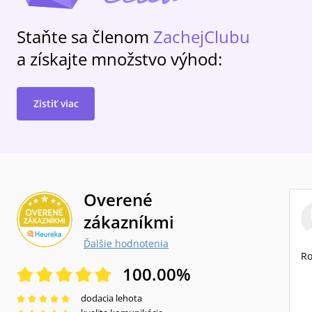
Staňte sa členom
ZachejClubu
a získajte množstvo výhod:
Zistiť viac
Overené
zákazníkmi
Ďalšie hodnotenia
Ro
100.00
%
dodacia lehota