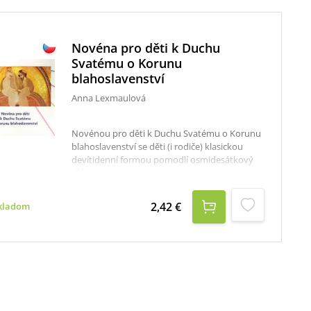
Novéna pro děti k Duchu
Svatému o Korunu
blahoslavenství
Anna Lexmaulová
Novénou pro děti k Duchu Svatému o Korunu
blahoslavenství se děti (i rodiče) klasickou
devítidenní formou pomodlí osmidesátkový
růženec blahoslavenství (srv. knihu
Blahoslavenství) a formou jednoduchých
přirovnání s obrázky se dozvědí, s jakou
2,42 €
kladom
symbolickou barvou a s jakou svátostí
jednotlivé desátky souvisejí.Odporúčame Vám
publikácie: Litánie k Duchu Svätému s
rozjímaniami (2023) Novéna k Duchu Svätému:
Prosba o jeho sedem darov (2024)