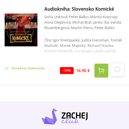
Audiokniha: Slovensko Komické
Soňa Uriková; Peter Balko; Márius Kopcsay;
Anna Olejárová; Michal Brat; Janko Iša; Vanda
Rozenbergová; Martin Petro; Peter Baťko
Číta: Igor Krempaský, Judita Hansman, Tomáš
Maštalír, Marek Majeský, Richard Stanke,
Roman Ferienčík, Ivo Gogál, Lukáš Latinák,
Jozef Vajda, Marián Labuda, Dano Fischer,
Milan Bahúl, Samo Trnka, Števo Martinovič,
Peter Sklár, Dušan Szabó, Rasťo Piško, Michal
Ihneď na stiahnutie
16,90 €
-
15
%
Hudák, Ján Mistrík, Tomáš Palonder, Ivan
Krúpa, Pavol Topoľsk, Boris Farkaš, Peter
Krajčovič, Ludwig Bagin, Kristína Svarinská, Jan
Vlasák, Pavel Soukup, Anton Heretik, Lucia
Lackovičová, Pavel Rímský Celkový čas: 18
hodín 53 minút Pokračovanie úspešného
multižánrového projektu Slovensko prekročilo
slovenské hranice.V druhom zborníku
poviedok a audiopoviedok od Prešporského
divadla sa môžete tešiť na prvotriednych
umelcov z domácej, ale aj českej scény.