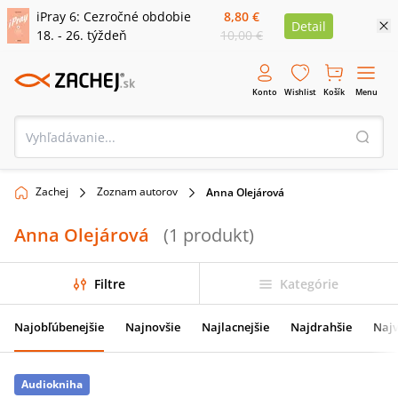
iPray 6: Cezročné obdobie
8,80 €
Detail
18. - 26. týždeň
10,00 €
Konto
Wishlist
Košík
Menu
Zachej
Zoznam autorov
Anna Olejárová
Anna Olejárová
(
1
produkt
)
Filtre
Kategórie
Najobľúbenejšie
Najnovšie
Najlacnejšie
Najdrahšie
Najv
Audiokniha