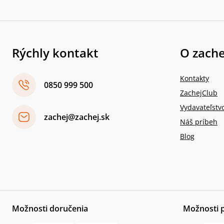
Rýchly kontakt
O zache
Kontakty
0850 999 500
ZachejClub
Vydavateľstv
zachej@zachej.sk
Náš príbeh
Blog
Možnosti doručenia
Možnosti 