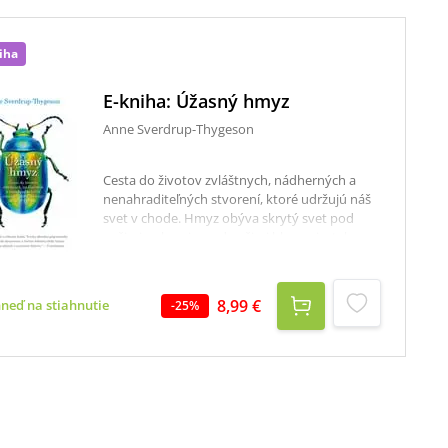
iha
E-kniha: Úžasný hmyz
Anne Sverdrup-Thygeson
Cesta do životov zvláštnych, nádherných a
nenahraditeľných stvorení, ktoré udržujú náš
svet v chode. Hmyz obýva skrytý svet pod
našimi nohami a nad našimi hlavami – takmer
neviditeľný, keby ho občas neprezradil šuchot
lístia alebo strmhlavý let – a predsa je
nenahraditeľný pre udržanie života na Zemi.
8,99 €
hneď na stiahnutie
-
25
%
Prišiel s prvými známkami života na súši,
predbehol a prežil dinosaurov a bude tu ešte
dlho po nás. Pracuje ticho, ale neúnavne, dáva
nám potravu, udržuje naše ekosystémy,
dokáže liečiť naše rany a dokonca aj požierať
plasty. Príroda je úžasná vo svojej zložitosti a
hmyz tvorí dôležitú súčasť geniálne
vystavaných systémov, v ktorých sme my