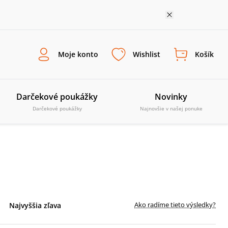
Moje konto
Wishlist
Košík
Darčekové poukážky
Novinky
Darčekové poukážky
Najnovšie v našej ponuke
Ako radíme tieto výsledky?
Najvyššia zľava