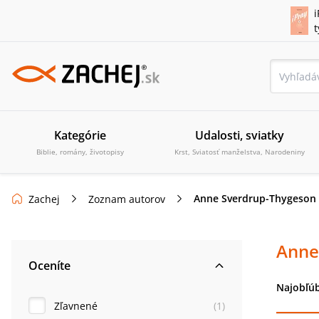
i
Kategórie
Udalosti, sviatky
Biblie, romány, životopisy
Krst, Sviatosť manželstva, Narodeniny
Anne Sverdrup-Thygeson
Zachej
Zoznam autorov
Anne
Oceníte
Najobľúb
Zľavnené
(
1
)