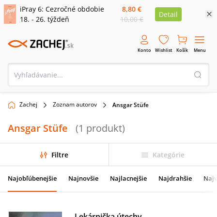
iPray 6: Cezročné obdobie
8,80 €
Detail
18. - 26. týždeň
10,00 €
Konto
Wishlist
Košík
Menu
Zachej
Zoznam autorov
Ansgar Stüfe
Ansgar Stüfe
(
1
produkt
)
Filtre
Kategórie
Najobľúbenejšie
Najnovšie
Najlacnejšie
Najdrahšie
Najv
Lekárnička útechy