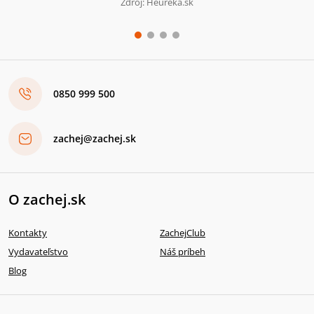
Zdroj: Heureka.sk
0850 999 500
zachej@zachej.sk
O zachej.sk
Kontakty
ZachejClub
Vydavateľstvo
Náš príbeh
Blog