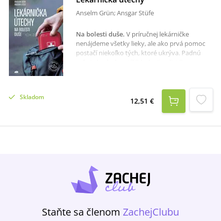
Anselm Grün; Ansgar Stüfe
Na bolesti duše
.
V príručnej lekárničke
nenájdeme všetky lieky, ale ako prvá pomoc
postačí niekoľko tých, ktoré ukrýva. Padnú
veľmi vhod, aby utíšili bolesť, vyčistili ranu,
zmiernili opuch po uštipnutí či znížili
horúčku.Táto kniha je ako lekárnička, ktorú
môžeme mať poruke, aby nám jej obsah
Skladom
priniesol útechu, keď nás ťaží samota,
12,51 €
premáha smútok, keď reagujeme precitlivene
alebo keď nás neopúšťa zlá nálada. Na rozličné
bolesti duše pripravili dvaja benediktínski
mnísi - teológ a lekár - 18 liekov. Nech nám v
ťažkých chvíľach prinesú tú pravú útechu.
Staňte sa členom
ZachejClubu