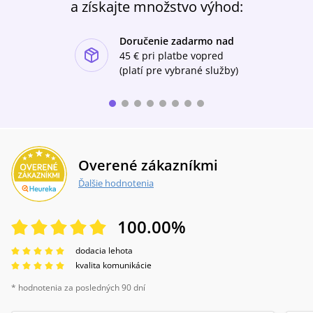
a získajte množstvo výhod:
Doručenie zadarmo nad
ishlist-u
45 €
pri platbe vopred
(platí pre vybrané služby)
Overené zákazníkmi
Ďalšie hodnotenia
100.00
%
dodacia lehota
kvalita komunikácie
* hodnotenia za posledných 90 dní