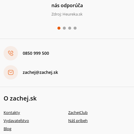
nás odporúča
Zdroj: Heureka.sk
0850 999 500
zachej@zachej.sk
O zachej.sk
Kontakty
ZachejClub
Vydavateľstvo
Náš príbeh
Blog