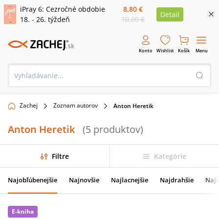
iPray 6: Cezročné obdobie
8,80 €
Detail
18. - 26. týždeň
10,00 €
Konto
Wishlist
Košík
Menu
Zachej
Zoznam autorov
Anton Heretik
Anton Heretik
(
5
produktov
)
Filtre
Kategórie
Najobľúbenejšie
Najnovšie
Najlacnejšie
Najdrahšie
Najv
E-kniha