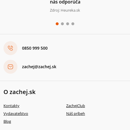
nás odporúča
Zdroj: Heureka.sk
0850 999 500
zachej@zachej.sk
O zachej.sk
Kontakty
ZachejClub
Vydavateľstvo
Náš príbeh
Blog