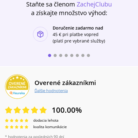
Staňte sa členom
ZachejClubu
napr. motívy dvojníctva, hypnózy, telepatie,
splynutia dvoch duší, a naopak aj
a získajte množstvo výhod:
psychopatologického rozštiepenia osobnosti,
reinkarnácie: vďaka využívaniu týchto
Doručenie zadarmo nad
„nevšedných“ motívov je nezriedka dej v jeho
ishlist-u
prózach opradený tajomstvom. Osudy postáv
45 €
pri platbe vopred
často ovládajú tajomné sily, o ktorých ani
(platí pre vybrané služby)
netušia.
Overené zákazníkmi
Ďalšie hodnotenia
100.00
%
dodacia lehota
kvalita komunikácie
* hodnotenia za posledných 90 dní