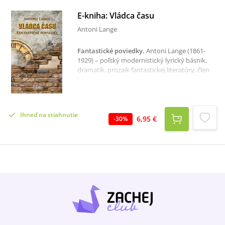
E-kniha: Vládca času
Antoni Lange
Fantastické poviedky
.
Antoni Lange (1861-
1929) – poľský modernistický lyrický básnik,
dramatik, prozaik fantastickej literatúry, člen
krakovskej bohémy, ľavicový publicista. Medzi
jeho najznámejšie fantastické prózy patrí
okultistický román Miranda (1924) a
predovšetkým zbierka poviedok Vládca času z
Ihneď na stiahnutie
roku 1911. Táto zbierka sa ocitá na rozhraní
6,95 €
-
30
%
medzi tajomnou metafyzicko-okultistickou
fantastikou a zárodkami science fiction, keďže
Lange invenčne tematicky využíva a domýšľa
aj súveké vedecké objavy, ako napr. problém
omladzovania, teóriu relativity, či najrôznejšie
technické vynálezy. Na kompozičnej i
tematicko-dejovej úrovni textu Lange často
využíva postupy pozastavenia uplývajúceho
času, cyklickosti, cesty v čase, obrátenie behu
času a jeho relativitu. Zaujímajú ho tiež
psychologické i parapsychologické fenomény –