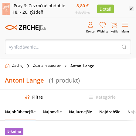
iPray 6: Cezročné obdobie
8,80 €
Detail
18. - 26. týždeň
10,00 €
Konto
Wishlist
Košík
Menu
Zachej
Zoznam autorov
Antoni Lange
Antoni Lange
(
1
produkt
)
Filtre
Kategórie
Najobľúbenejšie
Najnovšie
Najlacnejšie
Najdrahšie
Najv
E-kniha