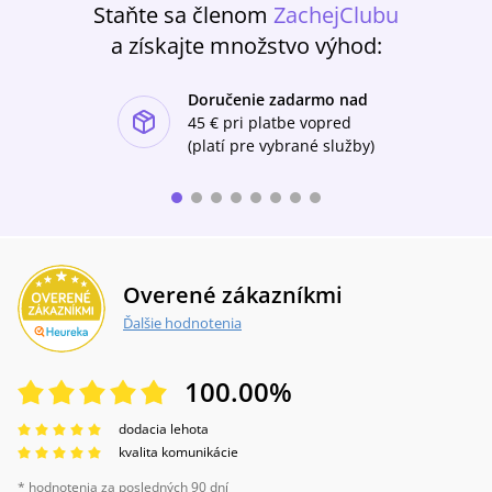
Staňte sa členom
ZachejClubu
a získajte množstvo výhod:
Doručenie zadarmo nad
ishlist-u
45 €
pri platbe vopred
(platí pre vybrané služby)
Overené zákazníkmi
Ďalšie hodnotenia
100.00
%
dodacia lehota
kvalita komunikácie
* hodnotenia za posledných 90 dní