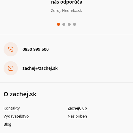
nás odporúča
Zdroj: Heureka.sk
0850 999 500
zachej@zachej.sk
O zachej.sk
Kontakty
ZachejClub
Vydavateľstvo
Náš príbeh
Blog