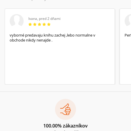
Ivana
,
pred 2 dňami
vyborné predavaju knihu zachej ,lebo normalne v
Per
obchode nikdy nenajde .
100.00% zákazníkov