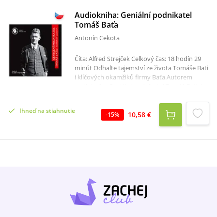
Audiokniha: Geniální podnikatel
Tomáš Baťa
Antonín Cekota
Číta: Alfred Strejček Celkový čas: 18 hodín 29
minút Odhalte tajemství ze života Tomáše Bati
i klíčových okamžiků firmy Baťa.Autorem
audioknihy Geniální podnikatel Tomáš Baťa je
Antonín Cekota. Jedná se o životopis Tomáše
Bati, zakladatele firmy Baťa (1876 – 1932).
Ihneď na stiahnutie
Antonín Cekota, redaktor baťovských novin,
10,58 €
-
15
%
byl blízkým spolupracovníkem Tomáše Bati.
Audiokniha odhaluje mnohá tajemství ze
života Tomáše Bati i klíčových okamžiků firmy
Baťa. Sám autor byl mnoha příhodám osobně
přítomen, byl tedy schopen detailně popsat
klíčové okamžiky a zajímavosti.Za umožnění
znovu publikovat české vydání knihy z roku
1981 děkujeme autorově ženě Jindřišce
Cekotové.