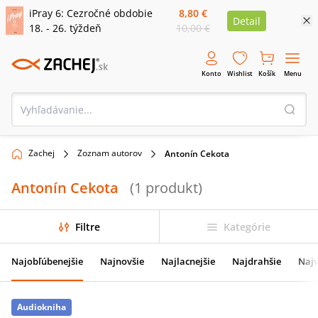
iPray 6: Cezročné obdobie
8,80 €
Detail
18. - 26. týždeň
10,00 €
Konto
Wishlist
Košík
Menu
Zachej
Zoznam autorov
Antonín Cekota
Antonín Cekota
(
1
produkt
)
Filtre
Kategórie
Najobľúbenejšie
Najnovšie
Najlacnejšie
Najdrahšie
Najv
Audiokniha