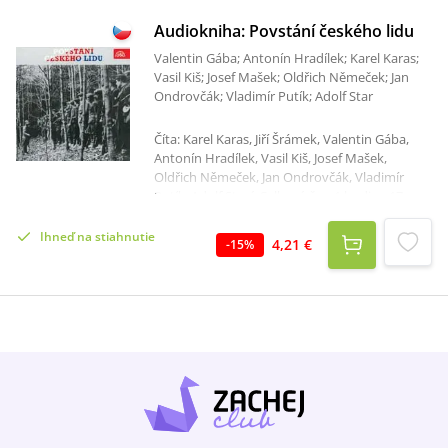
Audiokniha: Povstání českého lidu
Valentin Gába; Antonín Hradílek; Karel Karas;
Vasil Kiš; Josef Mašek; Oldřich Němeček; Jan
Ondrovčák; Vladimír Putík; Adolf Star
Číta: Karel Karas, Jiří Šrámek, Valentin Gába,
Antonín Hradílek, Vasil Kiš, Josef Mašek,
Oldřich Němeček, Jan Ondrovčák, Vladimír
Putík, Adolf Starý Celkový čas: 1 hodina 17
minút Z komentáře k původnímu LP albu 1218
3724 vyrobenému ve spolupráci s Českým
Ihneď na stiahnutie
4,21 €
-
15
%
svazem protifašistických bojovníků a
vydanému Supraphonem v roce 1985:Touto
deskou navazujeme na alba dosud vydaných
gramofonových desek Supraphonu, ve
kterých jsou zachyceny osobní vzpomínky
účastníků protifašistického zápasu v letech
druhé světové války, zvláště příslušníků I.
československého armádního sboru v SSSR.
Deskou, která přináší autentické výpovědi
několika bojovníků domácí fronty, chceme
připomenout podíl tisíců účastníků