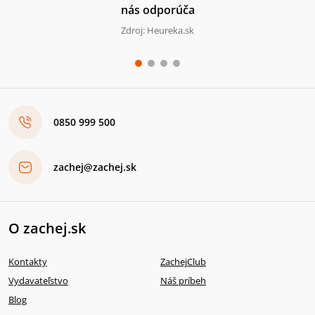
nás odporúča
Zdroj: Heureka.sk
0850 999 500
zachej@zachej.sk
O zachej.sk
Kontakty
ZachejClub
Vydavateľstvo
Náš príbeh
Blog