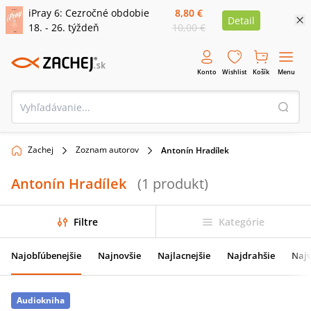
iPray 6: Cezročné obdobie
8,80 €
Detail
18. - 26. týždeň
10,00 €
Konto
Wishlist
Košík
Menu
Zachej
Zoznam autorov
Antonín Hradílek
Antonín Hradílek
(
1
produkt
)
Filtre
Kategórie
Najobľúbenejšie
Najnovšie
Najlacnejšie
Najdrahšie
Najv
Audiokniha