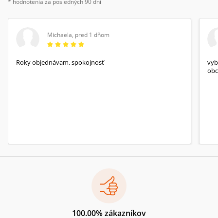
komentáře), pplk. v zál. Vasil Kiš, Adolf Starý,
* hodnotenia za posledných 90 dní
Karel Karas, ing. Oldřich Němeček, Antonín
Hradílek, Valentin Gába, RSDr. Josef Mašek a
Vladimít Putík.Průvodní slovo napsal a hovoří
Michaela
,
pred 1 dňom
Jiří Šrámek
Roky objednávam, spokojnosť
vyb
obc
100.00% zákazníkov