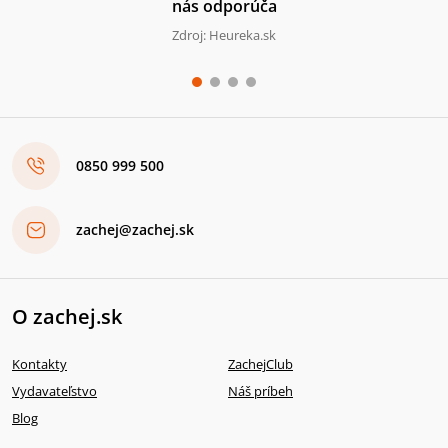
nás odporúča
Zdroj: Heureka.sk
0850 999 500
zachej@zachej.sk
O zachej.sk
Kontakty
ZachejClub
Vydavateľstvo
Náš príbeh
Blog