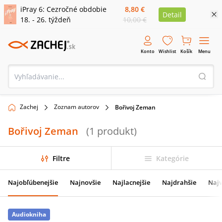
iPray 6: Cezročné obdobie
8,80 €
Detail
18. - 26. týždeň
10,00 €
Konto
Wishlist
Košík
Menu
Zachej
Zoznam autorov
Bořivoj Zeman
Bořivoj Zeman
(
1
produkt
)
Filtre
Kategórie
Najobľúbenejšie
Najnovšie
Najlacnejšie
Najdrahšie
Najv
Audiokniha