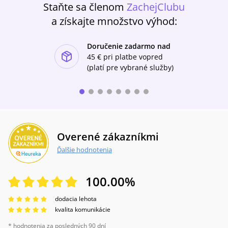
Staňte sa členom
ZachejClubu
jako je starý král a zlí rádcové, jsou převzaty z
původního zvukového záznamu, stejně tak
a získajte množstvo výhod:
jako veškerá filmová hudba. Nově je v této
zvukové verzi filmové pohádky nazpívaná
Doručenie zadarmo nad
písnička Rozvíjej se poupátko Sabinou
ishlist-u
Laurinovou a Markem Vašutem.
45 €
pri platbe vopred
(platí pre vybrané služby)
Overené zákazníkmi
Ďalšie hodnotenia
100.00
%
dodacia lehota
kvalita komunikácie
* hodnotenia za posledných 90 dní