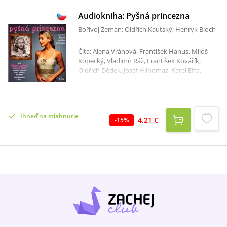
Audiokniha: Pyšná princezna
Bořivoj Zeman; Oldřich Kautský; Henryk Bloch
Číta: Alena Vránová, František Hanus, Miloš
Kopecký, Vladimír Ráž, František Kovářík,
Oldřich Dědek, Josef Hlinomaz, Karel Effa,
Sabina Laurinová, Stanislav Neumann, Marek
Vašut, Bohuslav Čáp, Jarmila Kurandová,
Terezie Brzková, Gustav Heverle, Marie
Sýkorová Celkový čas: 1 hodina 15 minút
Ihneď na stiahnutie
Slavná filmová pohádka o Pyšné princezně
4,21 €
-
15
%
patří k nejoblíbenějším filmům dětských
diváků již po mnoho generací. Na našem titulu
ožívá ve zvukové podobě, s použitím
původních dějových frekvencí z filmu. Jde o
soundtrack, kombinovaný s novými
dotáčkami, vysvětlujícími děj tam, kde jde ve
filmu pouze o obrazové sdělení. Průvodkyní
příběhem o síle lásky, která překonala pýchu,
je Sabina Laurinová.Ta také nově namluvila
princeznu Krasomilu. Marek Vašut je novým
interpretem krále Miroslava. Ostatní postavy,