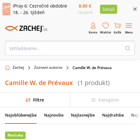
iPray 6: Cezročné obdobie
8,80 €
Detail
18. - 26. týždeň
10,00 €
Konto
Wishlist
Košík
Menu
Zachej
Zoznam autorov
Camille W. de Prévaux
Camille W. de Prévaux
(
1
produkt
)
Filtre
Kategórie
Najobľúbenejšie
Najnovšie
Najlacnejšie
Najdrahšie
Najv
Novinka