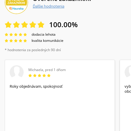
Ďalšie hodnotenia
100.00
%
dodacia lehota
kvalita komunikácie
* hodnotenia za posledných 90 dní
Michaela
,
pred 1 dňom
Roky objednávam, spokojnosť
vyb
obc