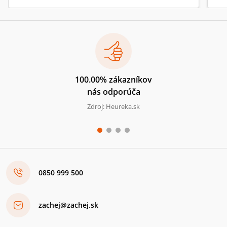
100.00% zákazníkov
nás odporúča
Zdroj: Heureka.sk
0850 999 500
zachej@zachej.sk