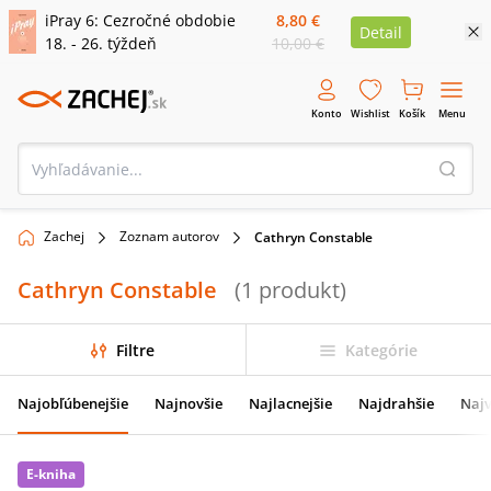
iPray 6: Cezročné obdobie
8,80 €
Detail
18. - 26. týždeň
10,00 €
Konto
Wishlist
Košík
Menu
Zachej
Zoznam autorov
Cathryn Constable
Cathryn Constable
(
1
produkt
)
Filtre
Kategórie
Najobľúbenejšie
Najnovšie
Najlacnejšie
Najdrahšie
Najv
E-kniha