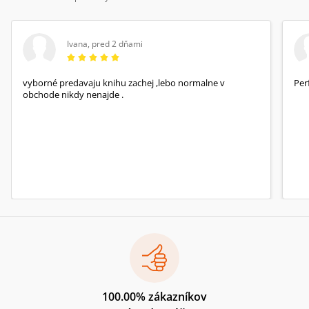
Ivana
,
pred 2 dňami
vyborné predavaju knihu zachej ,lebo normalne v
Per
obchode nikdy nenajde .
100.00% zákazníkov