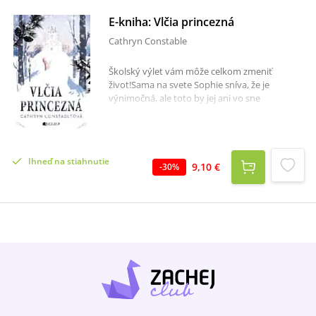
E-kniha: Vlčia princezná
Cathryn Constable
Školský výlet vám môže celkom zmeniť
život!Sama na svete Sophie sníva, že je
výnimočná, ale toto by jej ani vo sne
nenapadlo… Na školskom výlete v Rusku sa
Sophie a jej dve kamarátky ocitnú samé na
opustenej zasneženej vlakovej stanici. Zachráni
ich charizmatická princezná Anna Volkonskaja,
Ihneď na stiahnutie
vezme ich do svojho zimného paláca a učaruje
9,10 €
-
30
%
im príbehmi o stratených diamantoch a
tragickej minulosti. Ako sa pomaly zvečerieva a
vlky zavýjajú, v rozpadávajúcom sa paláci
plnom tajomstiev Sophie objaví viac než len
sny.