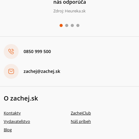
nás odporúča
Zdroj: Heureka.sk
0850 999 500
zachej@zachej.sk
O zachej.sk
Kontakty
ZachejClub
Vydavateľstvo
Náš príbeh
Blog