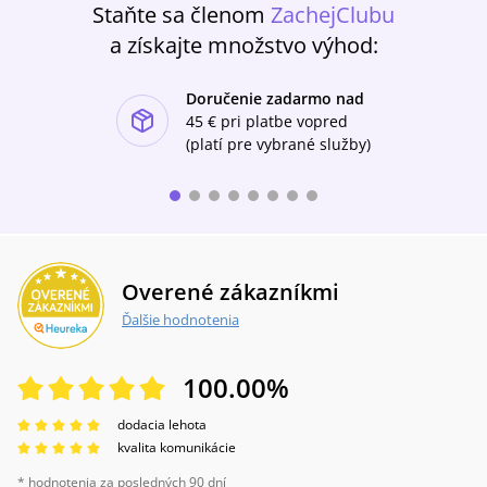
Staňte sa členom
ZachejClubu
a získajte množstvo výhod:
Doručenie zadarmo nad
ishlist-u
45 €
pri platbe vopred
(platí pre vybrané služby)
Overené zákazníkmi
Ďalšie hodnotenia
100.00
%
dodacia lehota
kvalita komunikácie
* hodnotenia za posledných 90 dní