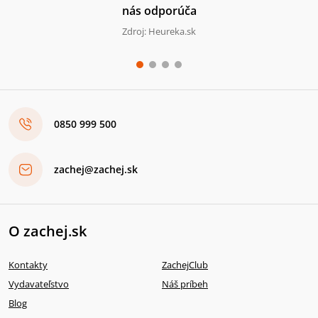
nás odporúča
Zdroj: Heureka.sk
0850 999 500
zachej@zachej.sk
O zachej.sk
Kontakty
ZachejClub
Vydavateľstvo
Náš príbeh
Blog