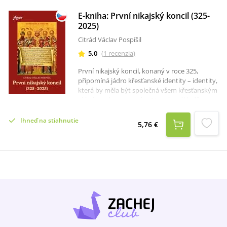
E-kniha: První nikajský koncil (325-
2025)
Citrád Václav Pospíšil
5,0
(
1
recenzia
)
První nikajský koncil, konaný v roce 325,
připomíná jádro křesťanské identity – identity,
která by měla být společná všem křesťanským
církvím a denominacím. Na jejím základě
můžeme jako Syna Božího i Syna člověka. Tato
víra nás pak vede k poznání a okoušení
Ihneď na stiahnutie
5,76 €
vrcholného tajemství naší víry i našeho života,
jímž je sám Bůh Otec, Syn a Duch svatý.Ctirad
V. Pospíšil rozčlenil knihu do dvou částí. První
tvoří historicko- teologická studie o koncilu.
Druhá je složena z antologie koncilních textů,
svědectví o koncilu i těžkostech, které jeho
jednání provázely. Studium Nikajského koncilu
je komplexní záležitost: poznáváme dějiny
Římské říše, církve, filosofie i teologie.Poctivý
teolog pak zkoumá, co z koncilu je aktuální i
pro naši současnost. Publikace svojí hloubkou