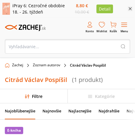
iPray 6: Cezročné obdobie
8,80 €
Detail
18. - 26. týždeň
10,00 €
Konto
Wishlist
Košík
Menu
Zachej
Zoznam autorov
Citrád Václav Pospíšil
Citrád Václav Pospíšil
(
1
produkt
)
Filtre
Kategórie
Najobľúbenejšie
Najnovšie
Najlacnejšie
Najdrahšie
Najv
E-kniha