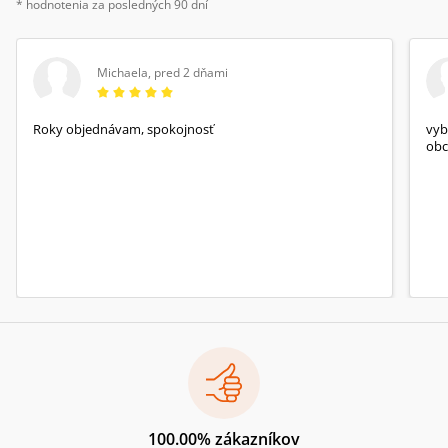
* hodnotenia za posledných 90 dní
Michaela
,
pred 2 dňami
Roky objednávam, spokojnosť
vyb
obc
100.00% zákazníkov