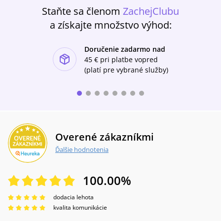
zaujme teology, historiky i všechny, kdo chtějí
Staňte sa členom
ZachejClubu
svou křesťanskou víru prožívat nejen
a získajte množstvo výhod:
emotivně, ale i důstojně na rovině rozumu.
Doručenie zadarmo nad
ishlist-u
45 €
pri platbe vopred
(platí pre vybrané služby)
Overené zákazníkmi
Ďalšie hodnotenia
100.00
%
dodacia lehota
kvalita komunikácie