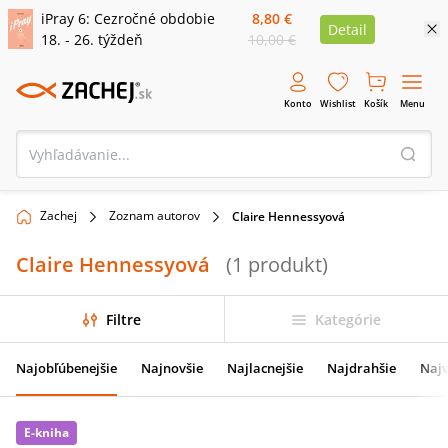
iPray 6: Cezročné obdobie
8,80 €
Detail
18. - 26. týždeň
10,00 €
Konto
Wishlist
Košík
Menu
Zachej
Zoznam autorov
Claire Hennessyová
Claire Hennessyová
(
1
produkt
)
Filtre
Kategórie
Najobľúbenejšie
Najnovšie
Najlacnejšie
Najdrahšie
Najv
E-kniha