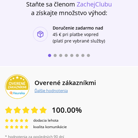
Staňte sa členom
ZachejClubu
a získajte množstvo výhod:
Doručenie zadarmo nad
ishlist-u
45 €
pri platbe vopred
(platí pre vybrané služby)
Overené zákazníkmi
Ďalšie hodnotenia
100.00
%
dodacia lehota
kvalita komunikácie
* hodnotenia za posledných 90 dní