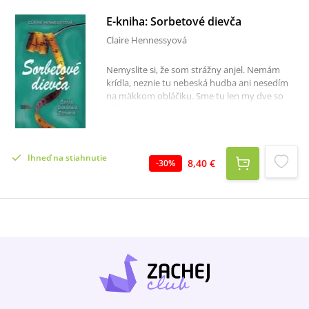
E-kniha: Sorbetové dievča
Claire Hennessyová
Nemyslite si, že som strážny anjel. Nemám
krídla, neznie tu nebeská hudba ani nesedím
na mäkkom obláčiku. Sme tu len my dve so
šéfkou (nie je to božská bytosť, to fakt nie). Ide
o úlohu. Moju prvú. A dúfam, že bude jediná.
Istej duši treba pomôcť. Volá sa Julia. Šéfka
hovorí, že to nerobím pre ňu. Mám Julii
Ihneď na stiahnutie
pomáhať, aby som pomohla sebe. Nie, nemám
8,40 €
-
30
%
také dobré srdce. Moje srdce... no, už sú to tri
týždne, odkedy prestalo biť.