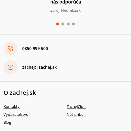
nás odporúča
Zdroj: Heureka.sk
0850 999 500
zachej@zachej.sk
O zachej.sk
Kontakty
ZachejClub
Vydavateľstvo
Náš príbeh
Blog