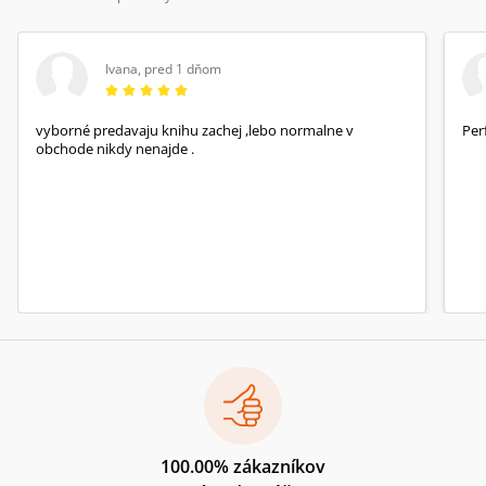
Ivana
,
pred 1 dňom
vyborné predavaju knihu zachej ,lebo normalne v
Per
obchode nikdy nenajde .
100.00% zákazníkov