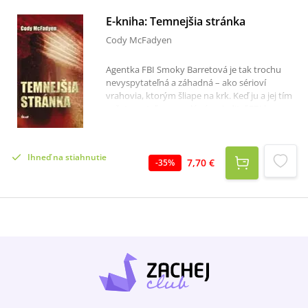
E-kniha: Temnejšia stránka
Cody McFadyen
Agentka FBI Smoky Barretová je tak trochu
nevyspytateľná a záhadná – ako sérioví
vrahovia, ktorým šliape na krk. Keď ju a jej tím
vyšetrovateľov povolá sám riaditeľ FBI k
prípadu vraždy, ktorá sa odohrala počas letu z
Texasu do Virgínie, vyšetrovatelia zažijú šok. A
ďalšie prekvapenia nedajú na seba dlho čakať.
Ihneď na stiahnutie
Agentka Smoky čoskoro zistí, že za vraždou
7,70 €
-
35
%
stojí sériový vrah, ktorý má za sebou desivý
počet vrážd a sústreďuje sa na ľudí s
tajomstvami. A nie sú to obyčajné tajomstvá.
Sú to tie najskrytejšie, najtemnejšie tajomstvá,
pre ktoré vyhľadáva a likviduje svoje obete. Aj
vinou internetu sa prípad dostane na
verejnosť a hrozí, že vypukne hystéria.To
všetko sa odohráva v čase, keď sa agentka
Smoky s námahou usiluje vychovávať svoju
adoptovanú dcéru Bonnie. Aj agentka sa
ocitne pod neuveriteľným tlakom a čelí