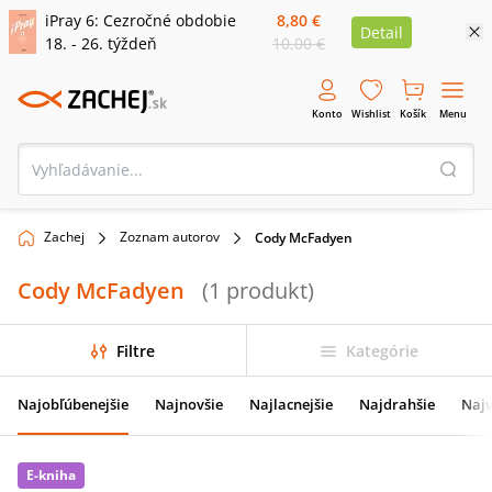
iPray 6: Cezročné obdobie
8,80 €
Detail
18. - 26. týždeň
10,00 €
Konto
Wishlist
Košík
Menu
Zachej
Zoznam autorov
Cody McFadyen
Cody McFadyen
(
1
produkt
)
Filtre
Kategórie
Najobľúbenejšie
Najnovšie
Najlacnejšie
Najdrahšie
Najv
E-kniha