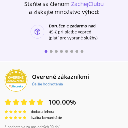
Staňte sa členom
ZachejClubu
obrovskému, zdanlivo neriešiteľnému
problému. Kto bude ďalšou obeťou? Lebo
a získajte množstvo výhod:
všetci máme svoje tajomstvá. Dokonca aj
Smoky Barretová.
Doručenie zadarmo nad
ishlist-u
45 €
pri platbe vopred
(platí pre vybrané služby)
Overené zákazníkmi
Ďalšie hodnotenia
100.00
%
dodacia lehota
kvalita komunikácie
* hodnotenia za posledných 90 dní