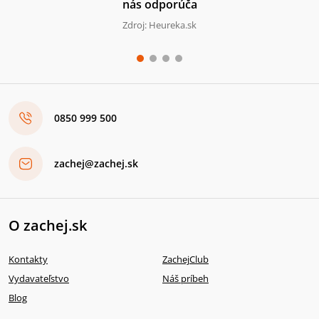
nás odporúča
Zdroj: Heureka.sk
0850 999 500
zachej@zachej.sk
O zachej.sk
Kontakty
ZachejClub
Vydavateľstvo
Náš príbeh
Blog