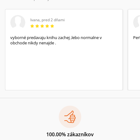
Ivana
,
pred 2 dňami
vyborné predavaju knihu zachej ,lebo normalne v
Per
obchode nikdy nenajde .
100.00% zákazníkov