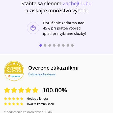
Staňte sa členom
ZachejClubu
a získajte množstvo výhod:
Doručenie zadarmo nad
ishlist-u
45 €
pri platbe vopred
(platí pre vybrané služby)
Overené zákazníkmi
Ďalšie hodnotenia
100.00
%
dodacia lehota
kvalita komunikácie
* hodnotenia za posledných 90 dní