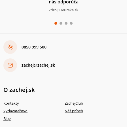
nás odporúča
Zdroj: Heureka.sk
0850 999 500
zachej@zachej.sk
O zachej.sk
Kontakty
ZachejClub
Vydavateľstvo
Náš príbeh
Blog