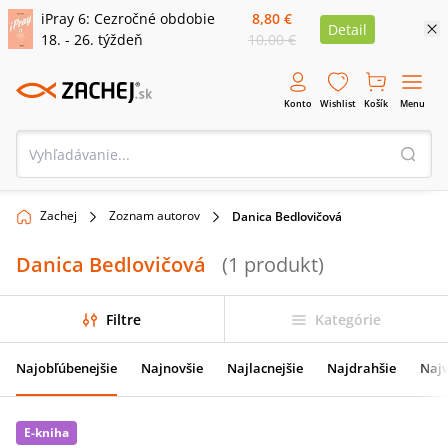
iPray 6: Cezročné obdobie
8,80 €
Detail
18. - 26. týždeň
10,00 €
Konto
Wishlist
Košík
Menu
Zachej
Zoznam autorov
Danica Bedlovičová
Danica Bedlovičová
(
1
produkt
)
Filtre
Kategórie
Najobľúbenejšie
Najnovšie
Najlacnejšie
Najdrahšie
Najv
E-kniha