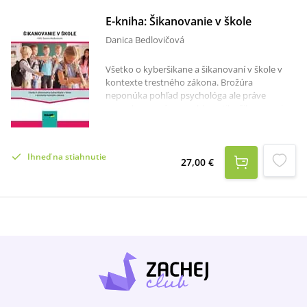
E-kniha: Šikanovanie v škole
Danica Bedlovičová
Všetko o kyberšikane a šikanovaní v škole v
kontexte trestného zákona. Brožúra
neponúka pohľad psychológa ale práve
naopak, nazerá na problematika šikanovania z
legislatívneho pohľadu a upozorňuje na
trestnoprávnu zodpovednosť, napĺňanie
skutkovej podstaty trestného činu v súvislosti
Ihneď na stiahnutie
s trestným zákonom a zákonom o
27,00 €
priestupkoch a možné sankcie voči agresorovi.