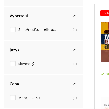
Už l
Vyberte si
S možnosťou prelistovania
(
1
)
Jazyk
slovenský
(
1
)
S
Cena
Menej ako 5 €
(
1
)