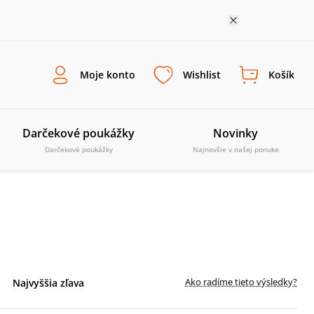
Moje konto
Wishlist
Košík
Darčekové poukážky
Novinky
Darčekové poukážky
Najnovšie v našej ponuke
Ako radíme tieto výsledky?
Najvyššia zľava