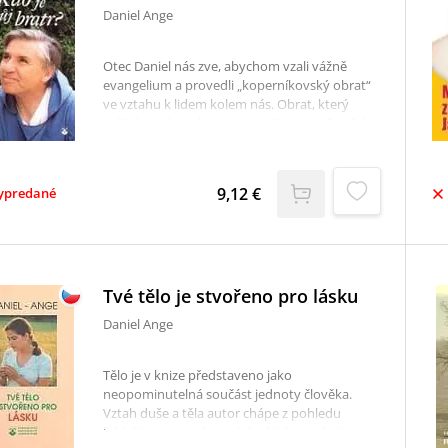
Daniel Ange
Otec Daniel nás zve, abychom vzali vážně
evangelium a provedli „koperníkovský obrat“
ve vztahu k lidem kolem nás. Obrat, který
začíná vztahem ke Kristu, začíná uvnitř našeho
srdce, ale může mít nesmírný dopad na
všechny naše vztahy.
9,12 €
ypredané
Tvé tělo je stvořeno pro lásku
Daniel Ange
Tělo je v knize představeno jako
neopominutelná součást jednoty člověka.
Vztah duše a těla autor chápe z pohledu
lidského nitra a tím uvádí zdánlivou dualitu