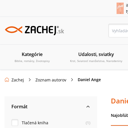
i
Kategórie
Udalosti, sviatky
Biblie, romány, životopisy
Krst, Sviatosť manželstva, Narodeniny
Daniel Ange
Zachej
Zoznam autorov
Dani
Formát
Najobľúb
Tlačená kniha
(
1
)