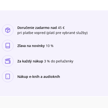
plná pravdy a milosrdenství, odpovídá na
nesčetná volání o pomoc, která už po léta
docházela k autorovi.
Doručenie zadarmo nad
45 €
pri platbe vopred (platí pre vybrané služby)
Zľava na novinky
10 %
Za každý nákup
3 % do peňaženky
Nákup e-kníh a audiokníh