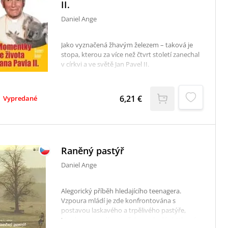
mládeže, nevyhýbá se ani těm nejožehavějším,
II.
často tabuizovaným tématům. Svoje názory
Daniel Ange
dokumentuje na zkušenostech (často velice
krušných) mnoha mladých lidí, a vždy nabízí
východisko, které nalézá v naději radostné
Jako vyznačená žhavým železem – taková je
zvěsti evangelia.
stopa, kterou za více než čtvrt století zanechal
v církvi a ve světě Jan Pavel II.
6,21 €
Vypredané
Raněný pastýř
Daniel Ange
Alegorický příběh hledajícího teenagera.
Vzpoura mládí je zde konfrontována s
postavou laskavého a trpělivého pastýře,
kterému nevadí posměch a pohrdání. Hlavní