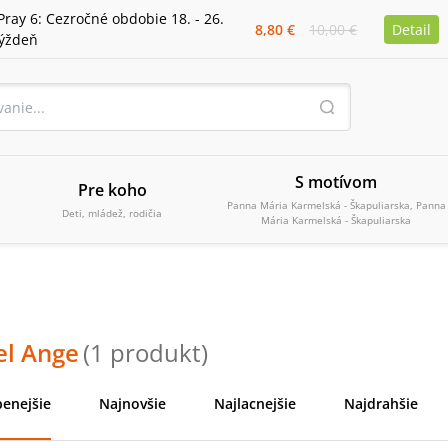
Pray 6: Cezročné obdobie 18. - 26.
8,80 €
10,00 €
Detail
týždeň
S motívom
Pre koho
Panna Mária Karmelská - Škapuliarska, Panna
Deti, mládež, rodičia
Mária Karmelská - Škapuliarska
el Ange
(
1
produkt
)
enejšie
Najnovšie
Najlacnejšie
Najdrahšie