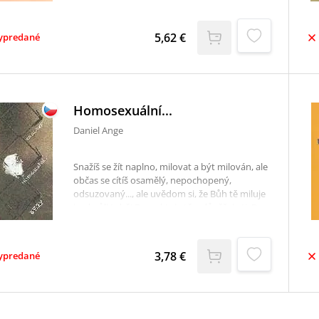
duše a těla v harmonii. Kniha je psána velmi
jasně a srozumitelně, což svědčí o autorových
zkušenostech s mladými lidmi, kterým je kniha
5,62 €
ypredané
určena především.Titul vyšiel aj v novšom
vydaní: Tvé tělo je stvořeno pro lásku.
Homosexuální...
Daniel Ange
Snažíš se žít naplno, milovat a být milován, ale
občas se cítíš osamělý, nepochopený,
odsuzovaný..., ale uvědom si, že Bůh tě miluje
jen kvůli tobě! Respektuje tě a důvěřuje ti. Pro
něj jsi jedinečný, nenahraditelný. Právě tak
jako ty potřebuješ jeho, on potřebuje také
tebe! Jestli tedy chceš být pravdivý se sebou i s
3,78 €
ypredané
ním, přečti si tyto stránky, které byly napsány
pro tebe tvým přítelem. Najdeš v nich naději,
kterou hledáš, přímost a pravdivost, po
kterých toužíš, a především v nich objevíš, že
tě Bůh miluje takového, jaký jsi! Tato kniha,