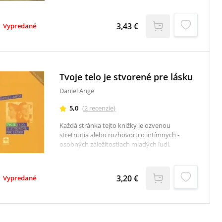
hrdina se tak dovídá, že skutečná láska se rodí
uprostřed jeho srdce.
3,43 €
Vypredané
Tvoje telo je stvorené pre lásku
Daniel Ange
5,0
(
2
recenzie
)
Každá stránka tejto knižky je ozvenou
stretnutia alebo rozhovoru o intímnych -
osobných záležitostiach mladých ľudí.
3,20 €
Vypredané