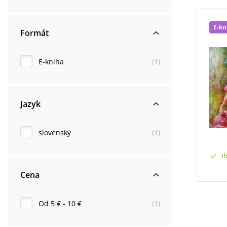
E-kn
Formát
E-kniha
(
1
)
Jazyk
slovenský
(
1
)
I
Cena
Od 5 € - 10 €
(
1
)