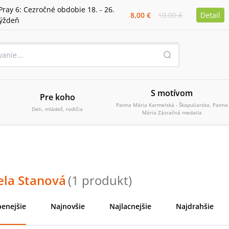
Pray 6: Cezročné obdobie 18. - 26.
8,00 €
10,00 €
Detail
týždeň
S motívom
Pre koho
Panna Mária Karmelská - Škapuliarska, Panna
Deti, mládež, rodičia
Mária Zázračná medaila
ela Stanová
(
1
produkt
)
enejšie
Najnovšie
Najlacnejšie
Najdrahšie