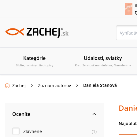
i
Kategórie
Udalosti, sviatky
Biblie, romány, životopisy
Krst, Sviatosť manželstva, Narodeniny
Daniela Stanová
Zachej
Zoznam autorov
Dani
Oceníte
Najobľúb
Zľavnené
(
1
)