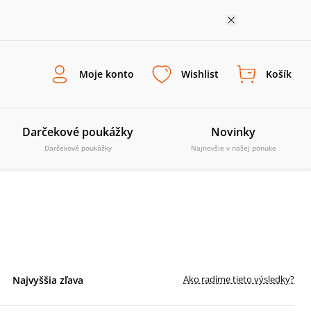
Moje konto
Wishlist
Košík
Darčekové poukážky
Novinky
Darčekové poukážky
Najnovšie v našej ponuke
Ako radíme tieto výsledky?
Najvyššia zľava