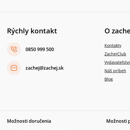
Rýchly kontakt
O zache
Kontakty
0850 999 500
ZachejClub
Vydavateľstv
zachej@zachej.sk
Náš príbeh
Blog
Možnosti doručenia
Možnosti 