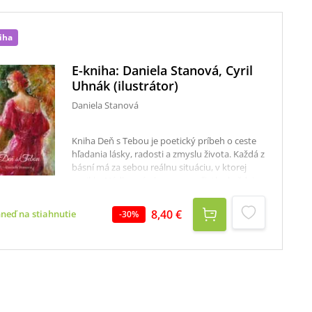
iha
E-kniha: Daniela Stanová, Cyril
Uhnák (ilustrátor)
Daniela Stanová
Kniha Deň s Tebou je poetický príbeh o ceste
hľadania lásky, radosti a zmyslu života. Každá z
básní má za sebou reálnu situáciu, v ktorej
vznikla. Nádherné obrazy na začiatku každej
kapitoly, ktoré namaľoval Cyril Uhnák, boli
vytvorené nezávisle od básní a napriek tomu
8,40 €
hneď na stiahnutie
-
30
%
sa s nimi až zázračne dopĺňajú. Verše a obrazy
prevedú čitateľa krajinami hľadania, strácania a
nachádzania. Krajinami, cez ktoré prechádza
vo svojom živote každý z nás.