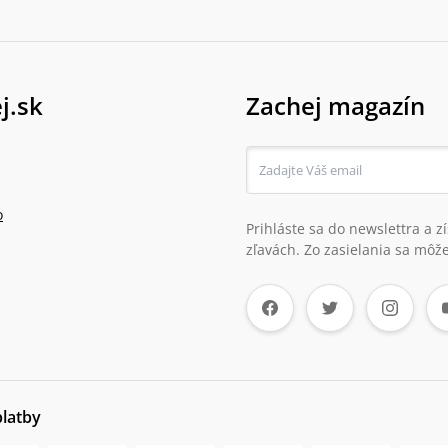
j.sk
Zachej magazín
o
Prihláste sa do newslettra a 
zľavách. Zo zasielania sa môže
platby