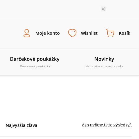
Moje konto
Wishlist
Košík
Darčekové poukážky
Novinky
Darčekové poukážky
Najnovšie v našej ponuke
Ako radíme tieto výsledky?
Najvyššia zľava