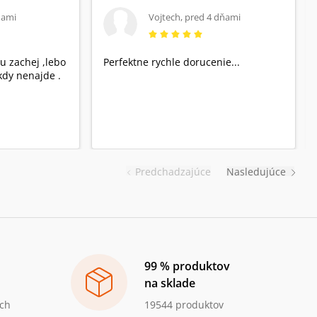
ňami
Vojtech
,
pred 4 dňami
u zachej ,lebo
Perfektne rychle dorucenie...
dy nenajde .
Predchadzajúce
Nasledujúce
99 % produktov
na sklade
ch
19544 produktov