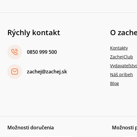
Rýchly kontakt
O zache
Kontakty
0850 999 500
ZachejClub
Vydavateľstv
zachej@zachej.sk
Náš príbeh
Blog
Možnosti doručenia
Možnosti 