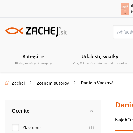
i
Kategórie
Udalosti, sviatky
Biblie, romány, životopisy
Krst, Sviatosť manželstva, Narodeniny
Daniela Vacková
Zachej
Zoznam autorov
Dani
Oceníte
Najobľúb
Zľavnené
(
1
)