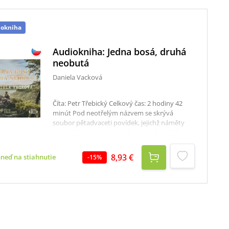
iokniha
Audiokniha: Jedna bosá, druhá
neobutá
Daniela Vacková
Číta: Petr Třebický Celkový čas: 2 hodiny 42
minút Pod neotřelým názvem se skrývá
soubor pětadvaceti povídek, jejichž náměty
originální citlivá autorka čerpala převážně z
trampského prostředí.Smutné i rozverné jsou
krátké, přesto nadčasové úvahy a příběhy.
8,93 €
hneď na stiahnutie
-
15
%
Někdy docela obyčejné a někdy úplně zvláštní
jsou osudy autorčiných zcela netradičních
hrdinů, ať už jsou to členové rodiny anebo
trampští muzikanti či nahodilí známí. Všechny
ale spojuje jediné: láska a úcta k přírodě i k
lidem a ke všem nepominutelným projevům
laskavého lidství.Navštívíme legendární