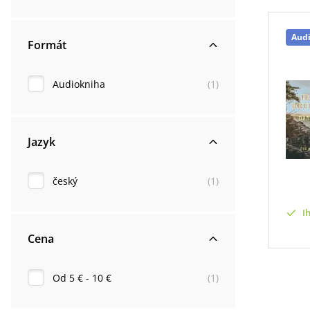
Aud
Formát
Audiokniha
(
1
)
Jazyk
český
(
1
)
I
Cena
Od 5 € - 10 €
(
1
)