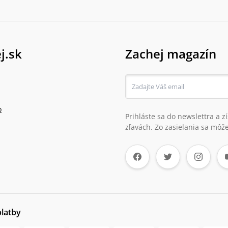
j.sk
Zachej magazín
o
Prihláste sa do newslettra a 
zľavách. Zo zasielania sa môže
platby