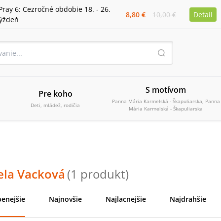
Pray 6: Cezročné obdobie 18. - 26.
8,80 €
10,00 €
Detail
týždeň
S motívom
Pre koho
Panna Mária Karmelská - Škapuliarska, Panna
Deti, mládež, rodičia
Mária Karmelská - Škapuliarska
ela Vacková
(
1
produkt
)
enejšie
Najnovšie
Najlacnejšie
Najdrahšie