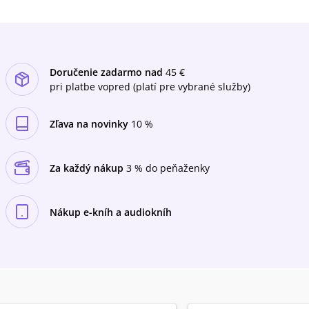
Ztracenku, potkáme slavné i neznámé
muzikanty a půjdeme krajinou našeho
mládí.Interpretace se zhostil člen skupiny
K.T.O. banjista Petr Třebický.
Doručenie zadarmo nad
45 €
pri platbe vopred (platí pre vybrané služby)
Zľava na novinky
10 %
Za každý nákup
3 % do peňaženky
Nákup e-kníh a audiokníh