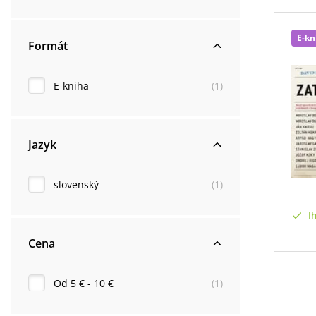
E-kn
Formát
E-kniha
(
1
)
Jazyk
slovenský
(
1
)
I
Cena
Od 5 € - 10 €
(
1
)