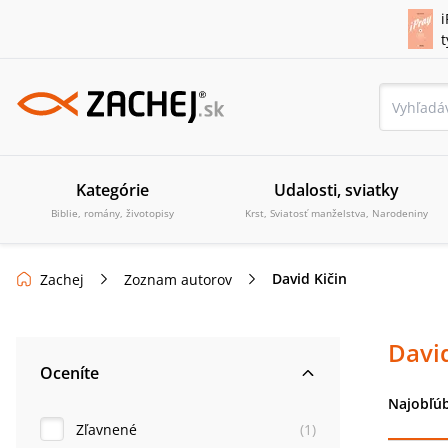
i
Kategórie
Udalosti, sviatky
Biblie, romány, životopisy
Krst, Sviatosť manželstva, Narodeniny
David Kičin
Zachej
Zoznam autorov
David
Oceníte
Najobľúb
Zľavnené
(
1
)