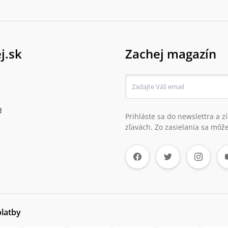
j.sk
Zachej magazín
o
Prihláste sa do newslettra a 
zľavách. Zo zasielania sa môže
platby