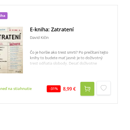
iha
E-kniha: Zatratení
David Kičin
Čo je horšie ako trest smrti? Po prečítaní tejto
knihy to budete mať jasné: je to doživotný
trest odňatia slobody. Desať doživotne
odsúdených zločincov, s trvalým pobytom v
Ústave na výkon trestu v Lepoldove, hovorí o
svojom každodennom živote za mrežami, o
príčinách, ktoré ich tam dostali, ale aj o svojich
8,99 €
hneď na stiahnutie
-
31
%
snoch a túžbach. Rozhovory, ktoré vznikli na
základe dva roky trvajúcej korešpondencie
medzi autorom knihy a odsúdenými, sú
otriasajúce svojou úprimnosťou a
autenticitou. Galéria výpovedí je pestrá: od
úsečného sériového vraha Ondreja Riga (9
vrážd), cez štylisticky obratného Ľubora
Masára (lúpežná vražda), cynického Miroslava