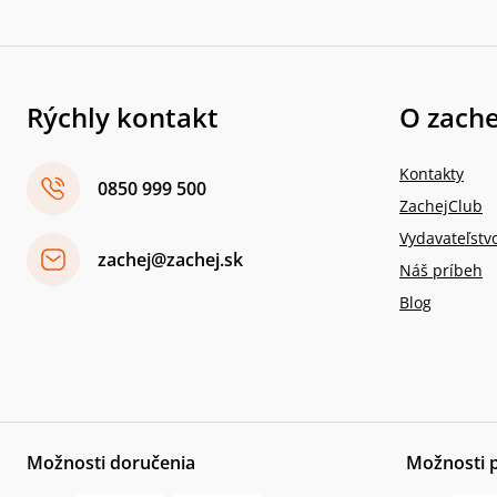
Rýchly kontakt
O zache
Kontakty
0850 999 500
ZachejClub
Vydavateľstv
zachej@zachej.sk
Náš príbeh
Blog
Možnosti doručenia
Možnosti 