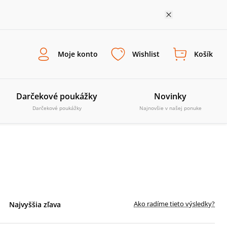
Moje konto
Wishlist
Košík
Darčekové poukážky
Novinky
Darčekové poukážky
Najnovšie v našej ponuke
Ako radíme tieto výsledky?
Najvyššia zľava