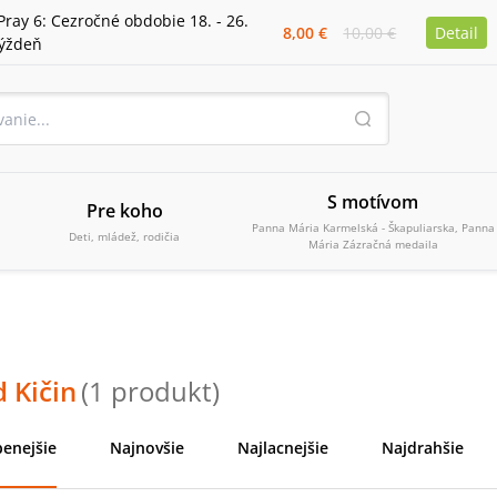
Pray 6: Cezročné obdobie 18. - 26.
8,00 €
10,00 €
Detail
týždeň
S motívom
Pre koho
Panna Mária Karmelská - Škapuliarska, Panna
Deti, mládež, rodičia
Mária Zázračná medaila
 Kičin
(
1
produkt
)
enejšie
Najnovšie
Najlacnejšie
Najdrahšie