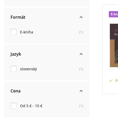
E-kn
Formát
E-kniha
(
1
)
Jazyk
slovenský
(
1
)
I
Cena
Od 5 € - 10 €
(
1
)