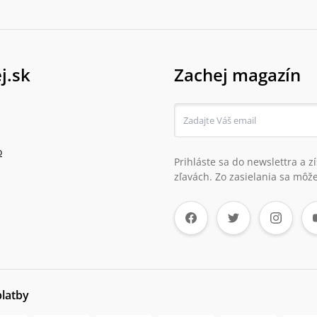
j.sk
Zachej magazín
o
Prihláste sa do newslettra a 
zľavách. Zo zasielania sa môže
platby