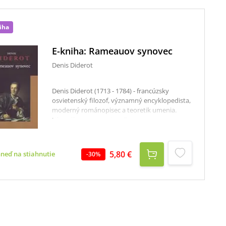
iha
E-kniha: Rameauov synovec
Denis Diderot
Denis Diderot (1713 - 1784) - francúzsky
osvietenský filozof, významný encyklopedista,
moderný románopisec a teoretik umenia.
Hlavného protagonistu Rameaua, synovca
významného hudobného skladateľa,
priemerne nadaného muzikanta,
bezcharakterného a morálne spustnutého
5,80 €
hneď na stiahnutie
-
30
%
bohéma, ktorý si za spoločenskú a mravnú
degradáciu vylieva žlč na celom okolí,
vykresľuje Diderot ako "od prírody
zasväteného všetkým vrtošivým Vertumnom...
žijúceho zo dňa na deň, smutného alebo
veselého, podľa okolností", čo si "buduje
šťastie na nerestiach, ktoré dostal do vienka
ako vrodené vlastnosti a teda bezpracne