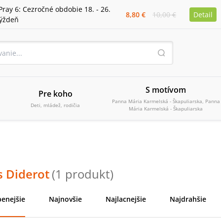
Pray 6: Cezročné obdobie 18. - 26.
8,80 €
10,00 €
Detail
týždeň
S motívom
Pre koho
Panna Mária Karmelská - Škapuliarska, Panna
Deti, mládež, rodičia
Mária Karmelská - Škapuliarska
s Diderot
(
1
produkt
)
enejšie
Najnovšie
Najlacnejšie
Najdrahšie