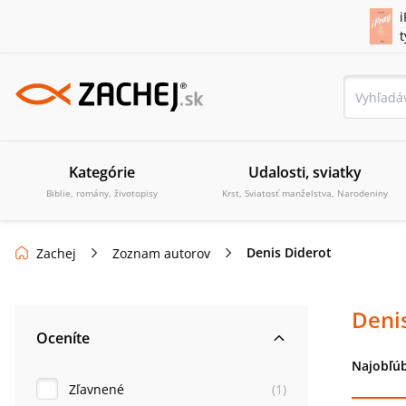
i
Kategórie
Udalosti, sviatky
Biblie, romány, životopisy
Krst, Sviatosť manželstva, Narodeniny
Denis Diderot
Zachej
Zoznam autorov
Deni
Oceníte
Najobľúb
Zľavnené
(
1
)