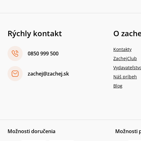
Rýchly kontakt
O zache
Kontakty
0850 999 500
ZachejClub
Vydavateľstv
zachej@zachej.sk
Náš príbeh
Blog
Možnosti doručenia
Možnosti 