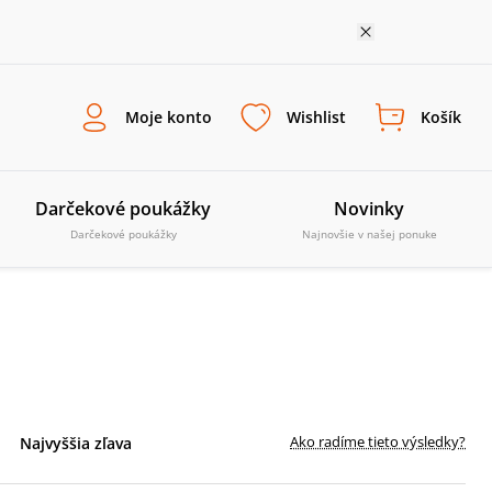
Moje konto
Wishlist
Košík
Darčekové poukážky
Novinky
Darčekové poukážky
Najnovšie v našej ponuke
Ako radíme tieto výsledky?
Najvyššia zľava