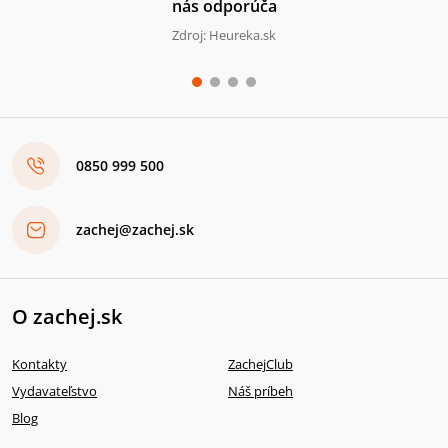
nás odporúča
Zdroj: Heureka.sk
0850 999 500
zachej@zachej.sk
O zachej.sk
Kontakty
ZachejClub
Vydavateľstvo
Náš príbeh
Blog