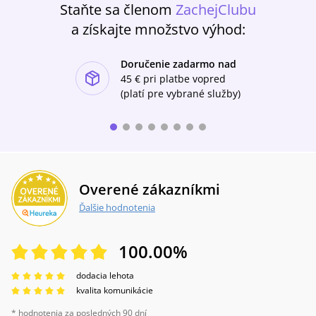
Staňte sa členom
ZachejClubu
a získajte množstvo výhod:
Doručenie zadarmo nad
ishlist-u
45 €
pri platbe vopred
(platí pre vybrané služby)
Overené zákazníkmi
Ďalšie hodnotenia
100.00
%
dodacia lehota
kvalita komunikácie
* hodnotenia za posledných 90 dní