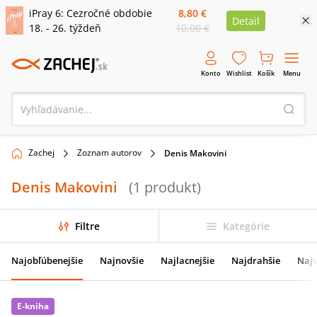
iPray 6: Cezročné obdobie
8,80 €
Detail
18. - 26. týždeň
10,00 €
Konto
Wishlist
Košík
Menu
Zachej
Zoznam autorov
Denis Makovini
Denis Makovini
(
1
produkt
)
Filtre
Kategórie
Najobľúbenejšie
Najnovšie
Najlacnejšie
Najdrahšie
Najv
E-kniha