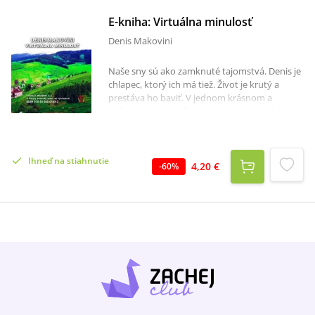
E-kniha: Virtuálna minulosť
Denis Makovini
Naše sny sú ako zamknuté tajomstvá. Denis je
chlapec, ktorý ich má tiež. Život je krutý a
prestáva ho baviť. V jednom krásnom a
nečakanom okamihu sa jeho sen splní. Jeho
sen sa splnil a on začína žiť úplne nový život. V
inej dobe, v inom storočí. Bude sa musieť
vyrovnať s tým, čo stratil a čo získal. Lenže nie
Ihneď na stiahnutie
každý ho bude mať v láske. Bude jeho život v
4,20 €
-
60
%
minulosti rozprávkou ako si myslel? Prežije
vôbec v tejto dobe?