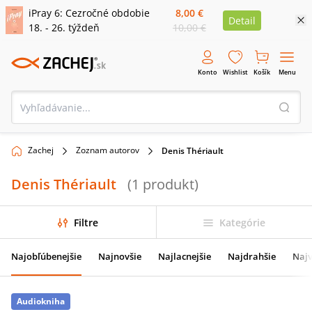
iPray 6: Cezročné obdobie
8,00 €
Detail
18. - 26. týždeň
10,00 €
Konto
Wishlist
Košík
Menu
Zachej
Zoznam autorov
Denis Thériault
Denis Thériault
(
1
produkt
)
Filtre
Kategórie
Najobľúbenejšie
Najnovšie
Najlacnejšie
Najdrahšie
Najv
Audiokniha