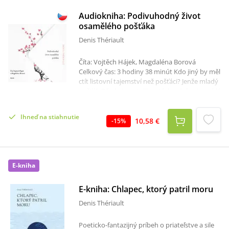
Audiokniha: Podivuhodný život
osamělého pošťáka
Denis Thériault
Číta: Vojtěch Hájek, Magdaléna Borová
Celkový čas: 3 hodiny 38 minút Kdo jiný by měl
ctít listovní tajemství než pošťáci? Jenže mladý
pošťák Bilodo je natolik ostýchavý, že si povídá
sotva se svou zlatou rybkou. Aby se dostal k
lidem blíž, potají otevírá jejich dopisy. Vše se
Ihneď na stiahnutie
pro něj změní, když si přečte první dopis psaný
10,58 €
-
15
%
v haiku. Milostné korespondenci mezi
guadalupskou dívkou Ségolene a výstředním
intelektuálem Gastonem propadne natolik, že
když po čase Gastona srazí auto, pokusí se jej
E-kniha
nahradit... Poetický román o lásce a záhadách
lidské identity.
E-kniha: Chlapec, ktorý patril moru
Denis Thériault
Poeticko-fantazijný príbeh o priateľstve a sile