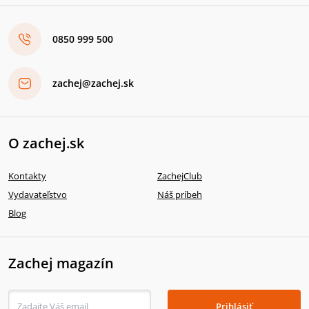
0850 999 500
zachej@zachej.sk
O zachej.sk
Kontakty
ZachejClub
Vydavateľstvo
Náš príbeh
Blog
Zachej magazín
Prihlásiť