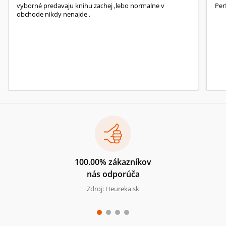
vyborné predavaju knihu zachej ,lebo normalne v
Per
obchode nikdy nenajde .
100.00% zákazníkov
nás odporúča
Zdroj: Heureka.sk