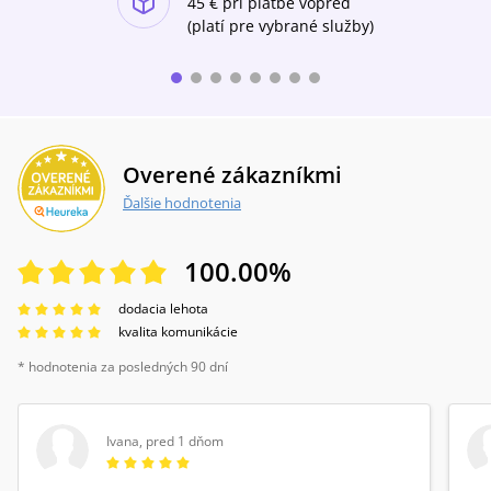
45 €
pri platbe vopred
(platí pre vybrané služby)
Overené zákazníkmi
Ďalšie hodnotenia
100.00
%
dodacia lehota
kvalita komunikácie
* hodnotenia za posledných 90 dní
Ivana
,
pred 1 dňom