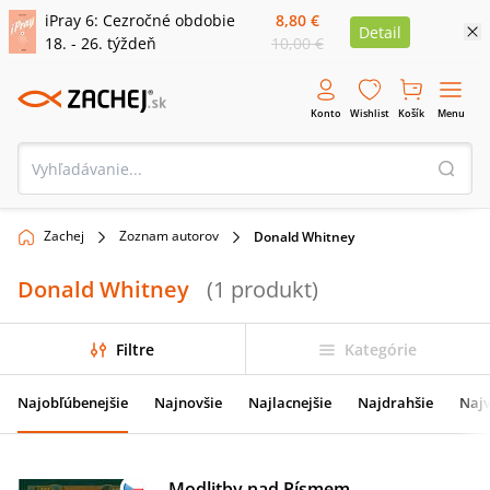
iPray 6: Cezročné obdobie
8,80 €
Detail
18. - 26. týždeň
10,00 €
Konto
Wishlist
Košík
Menu
Zachej
Zoznam autorov
Donald Whitney
Donald Whitney
(
1
produkt
)
Filtre
Kategórie
Najobľúbenejšie
Najnovšie
Najlacnejšie
Najdrahšie
Najv
Modlitby nad Písmem