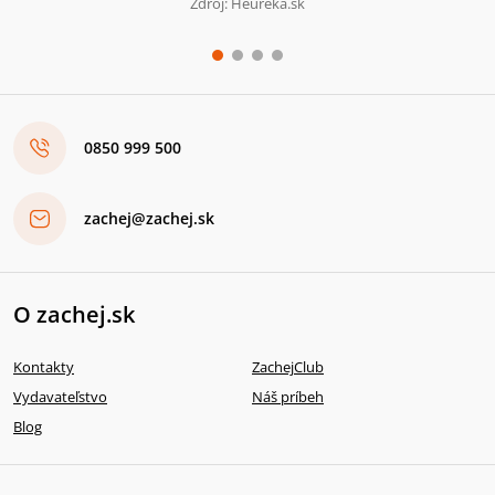
Zdroj: Heureka.sk
0850 999 500
zachej@zachej.sk
O zachej.sk
Kontakty
ZachejClub
Vydavateľstvo
Náš príbeh
Blog