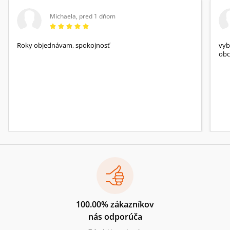
Michaela
,
pred 1 dňom
Roky objednávam, spokojnosť
vyb
obc
100.00% zákazníkov
nás odporúča