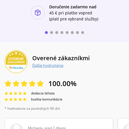
Doručenie zadarmo nad
ishlist-u
45 €
pri platbe vopred
(platí pre vybrané služby)
Overené zákazníkmi
Ďalšie hodnotenia
100.00
%
dodacia lehota
kvalita komunikácie
* hodnotenia za posledných 90 dní
Michaela
,
pred 2 dňami