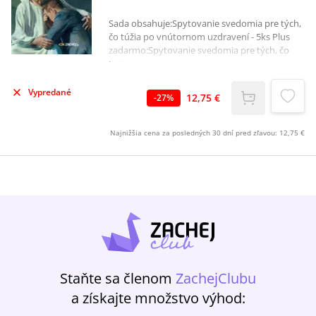
Sada obsahuje:Spytovanie svedomia pre tých,
čo túžia po vnútornom uzdravení - 5ks Plus
zadarmo:Spytovanie svedomia pre tých, čo
túžia po vnútornom uzdravení - 1ks
Vypredané
12,75 €
-
27
%
Najnižšia cena za posledných 30 dní pred zľavou:
12,75 €
Staňte sa členom
ZachejClubu
a získajte množstvo výhod: