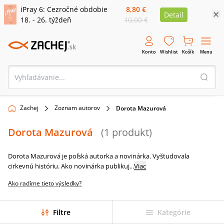
iPray 6: Cezročné obdobie
8,80 €
Detail
18. - 26. týždeň
10,00 €
Konto
Wishlist
Košík
Menu
Zachej
Zoznam autorov
Dorota Mazurová
Dorota Mazurová
(
1
produkt
)
Dorota Mazurová je poľská autorka a novinárka. Vyštudovala
cirkevnú históriu. Ako novinárka publikuj
...
Viac
Ako radíme tieto výsledky?
Filtre
Kategórie