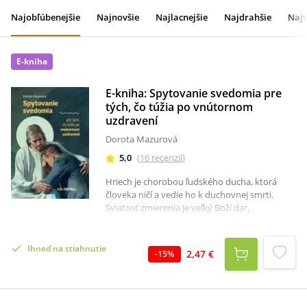
Najobľúbenejšie
Najnovšie
Najlacnejšie
Najdrahšie
Najv
E-kniha
E-kniha: Spytovanie svedomia pre
tých, čo túžia po vnútornom
uzdravení
Dorota Mazurová
5,0
(
16
recenzií
)
Hriech je chorobou ľudského ducha, ktorá
človeka ničí a vedie ho k duchovnej smrti.
Sviatosť zmierenia je veľký Boží dar,
prostredníctvom ktorého sa uzdravujeme z
rán spôsobených hriechom.Aby sme mohli
naplno zakúsiť uzdravujúcu moc tejto
Ihneď na stiahnutie
2,47 €
-
15
%
sviatosti, mali by sme sa na jej prijatie náležite
pripraviť. Táto knižka nám v tom pomôže. Je
určená tým, ktorí cítia potrebu hlbokého
vnútorného uzdravenia, i tým, ktorí sa