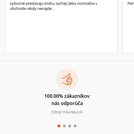
vyborné predavaju knihu zachej ,lebo normalne v
Per
obchode nikdy nenajde .
100.00% zákazníkov
nás odporúča
Zdroj: Heureka.sk