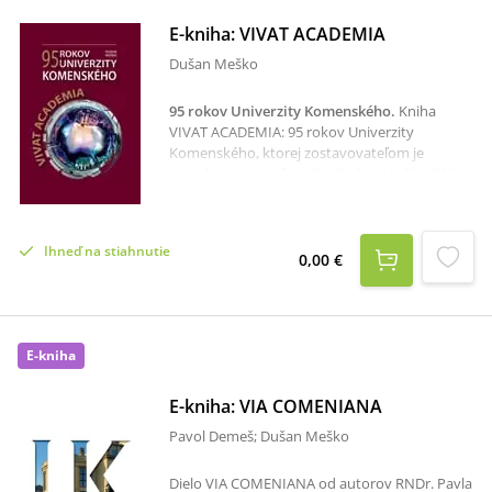
E-kniha: VIVAT ACADEMIA
Dušan Meško
95 rokov Univerzity Komenského
.
Kniha
VIVAT ACADEMIA: 95 rokov Univerzity
Komenského, ktorej zostavovateľom je
prorektor UK prof. MUDr. Dušan Meško, PhD.,
mapuje udalosti z počiatkov UK, jej fakúlt a
súčastí, približuje spomienky osobností
univerzity, ale napríklad i začiatky športu na
Ihneď na stiahnutie
UK či významné návštevy, ktoré zavítali na
0,00 €
pôdu UK. Dielo tiež vyberá zaujímavé
príspevky z najstaršieho univerzitného
časopisu na Slovensku – z Našej univerzity.
Kniha, ktorá má 272 strán, je obsahovo určená
E-kniha
akademickej obci UK.
E-kniha: VIA COMENIANA
Pavol Demeš; Dušan Meško
Dielo VIA COMENIANA od autorov RNDr. Pavla