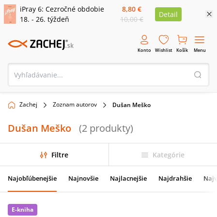
iPray 6: Cezročné obdobie
8,80 €
Detail
18. - 26. týždeň
10,00 €
Konto
Wishlist
Košík
Menu
Zachej
Zoznam autorov
Dušan Meško
Dušan Meško
(
2
produkty
)
Filtre
Kategórie
Najobľúbenejšie
Najnovšie
Najlacnejšie
Najdrahšie
Najv
E-kniha