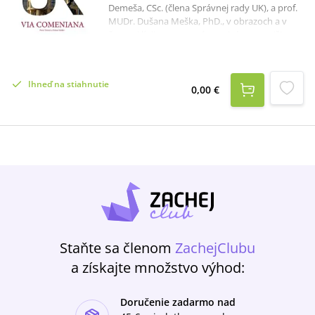
Demeša, CSc. (člena Správnej rady UK), a prof.
MUDr. Dušana Meška, PhD., v obrazoch a v
časovej línii zaznamenáva najvýznamnejšie
míľniky v histórii najstaršej slovenskej
univerzity. Svojím charakterom je venovaná
širšej verejnosti.
Ihneď na stiahnutie
0,00 €
Staňte sa členom
ZachejClubu
a získajte množstvo výhod:
Doručenie zadarmo nad
ishlist-u