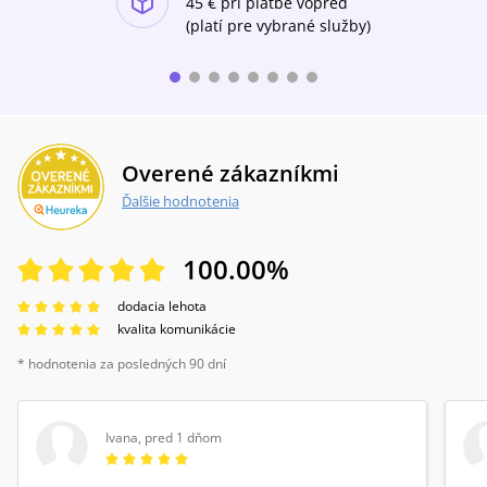
45 €
pri platbe vopred
(platí pre vybrané služby)
Overené zákazníkmi
Ďalšie hodnotenia
100.00
%
dodacia lehota
kvalita komunikácie
* hodnotenia za posledných 90 dní
Ivana
,
pred 1 dňom