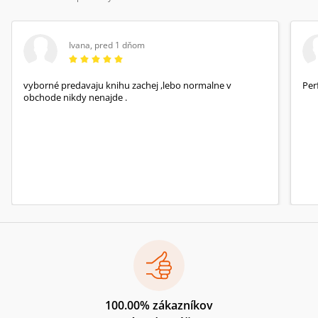
Ivana
,
pred 1 dňom
vyborné predavaju knihu zachej ,lebo normalne v
Per
obchode nikdy nenajde .
100.00% zákazníkov