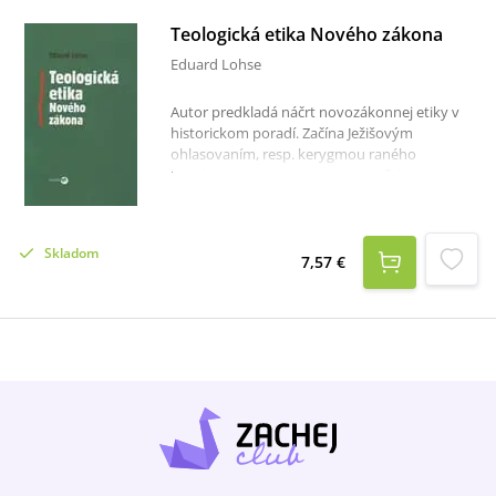
Teologická etika Nového zákona
Eduard Lohse
Autor predkladá náčrt novozákonnej etiky v
historickom poradí. Začína Ježišovým
ohlasovaním, resp. kerygmou raného
kresťanstva, potom sa venuje veľkým
teologickým svedkom Nového zákona –
Pavlovi, synoptickým evanjeliám a jánovským
spisom. Napokon sa venuje tzv. neskorým
Skladom
spisom – deuteropavlovským a katolíckym
7,57 €
listom a Apokalypse.