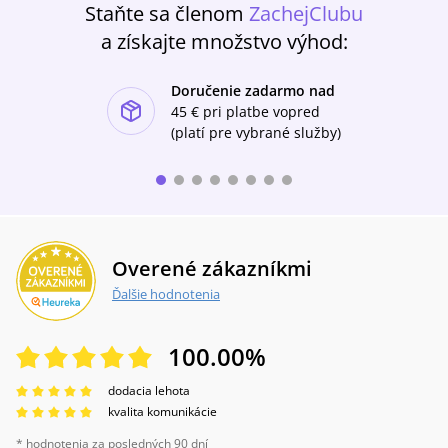
Staňte sa členom
ZachejClubu
a získajte množstvo výhod:
Doručenie zadarmo nad
ishlist-u
45 €
pri platbe vopred
(platí pre vybrané služby)
Overené zákazníkmi
Ďalšie hodnotenia
100.00
%
dodacia lehota
kvalita komunikácie
* hodnotenia za posledných 90 dní