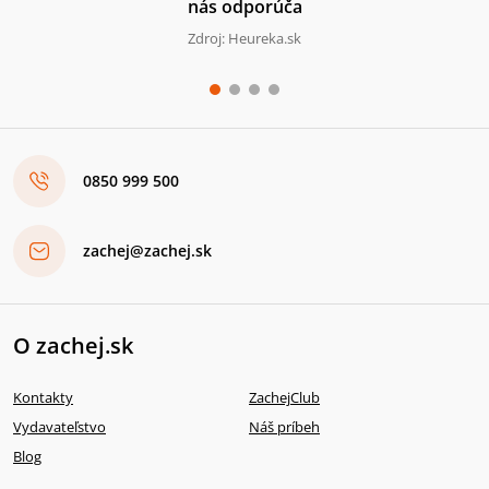
nás odporúča
Zdroj: Heureka.sk
0850 999 500
zachej@zachej.sk
O zachej.sk
Kontakty
ZachejClub
Vydavateľstvo
Náš príbeh
Blog