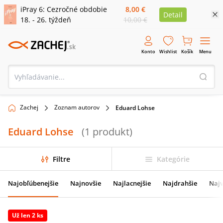
iPray 6: Cezročné obdobie
8,00 €
Detail
18. - 26. týždeň
10,00 €
Konto
Wishlist
Košík
Menu
Zachej
Zoznam autorov
Eduard Lohse
Eduard Lohse
(
1
produkt
)
Filtre
Kategórie
Najobľúbenejšie
Najnovšie
Najlacnejšie
Najdrahšie
Najv
Už len 2 ks