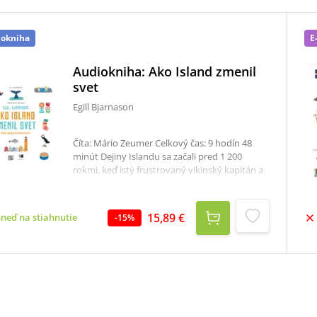
iokniha
E
Audiokniha: Ako Island zmenil
svet
Egill Bjarnason
Číta: Mário Zeumer Celkový čas: 9 hodín 48
minút Dejiny Islandu sa začali pred 1 200
rokmi, keď istý frustrovaný vikinský kapitán a
jeho neschopný navigátor narazili na súš
uprostred severného Atlantiku. Odrazu ostrov
nebol už len hniezdiskom rybárov
15,89 €
hneď na stiahnutie
-
15
%
dlhochvostých. Vyrástol na ňom národ,
ktorého diplomati a hudobníci, námorníci a
vojaci, sopky a rastliny nenápadne a nezvratne
menili svet.Táto audiokniha vás vezme na
kuriózne putovanie históriou, aby im ukázala
úlohu Islandu v pestrej škále udalostí, ktoré
hýbali dejinami - od Francúzskej revolúcie cez