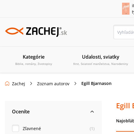
i
Kategórie
Udalosti, sviatky
Biblie, romány, životopisy
Krst, Sviatosť manželstva, Narodeniny
Egill Bjarnason
Zachej
Zoznam autorov
Egill
Oceníte
Najobľúb
Zľavnené
(
1
)