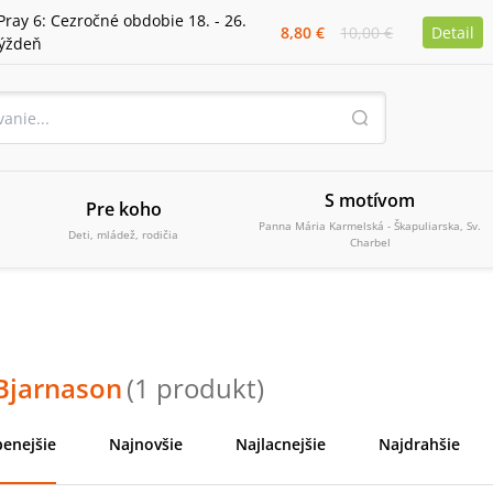
Pray 6: Cezročné obdobie 18. - 26.
8,80 €
10,00 €
Detail
týždeň
S motívom
Pre koho
Panna Mária Karmelská - Škapuliarska, Sv.
Deti, mládež, rodičia
Charbel
 Bjarnason
(
1
produkt
)
enejšie
Najnovšie
Najlacnejšie
Najdrahšie