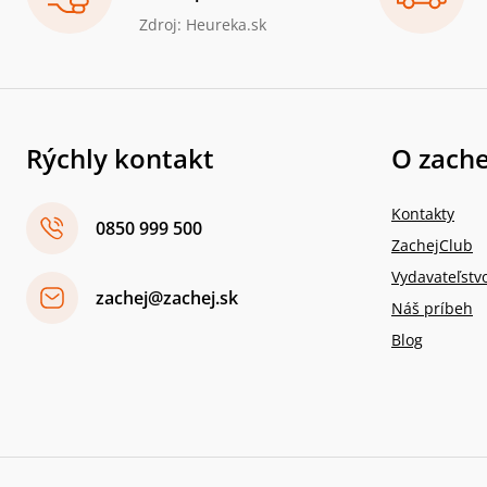
Zdroj: Heureka.sk
Rýchly kontakt
O zache
Kontakty
0850 999 500
ZachejClub
Vydavateľstv
zachej@zachej.sk
Náš príbeh
Blog