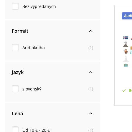
Bez vypredaných
Aud
Formát
Audiokniha
(
1
)
Jazyk
slovenský
(
1
)
I
Cena
Od 10 € - 20 €
(
1
)