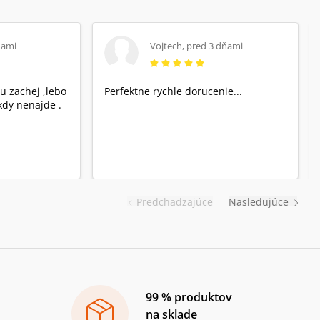
ňami
Vojtech
,
pred 3 dňami
u zachej ,lebo
Perfektne rychle dorucenie...
dy nenajde .
Predchadzajúce
Nasledujúce
99 % produktov
na sklade