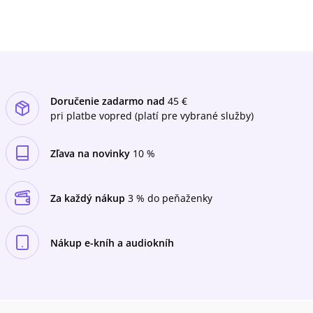
vznik štátu Izrael až po pristátie na Mesiaci.
Malý národ malého ostrova sa znovu a znovu
ocital v úzkom vzťahu s dejinnými zvratmi,
ktoré formovali svet do podoby, v akej ho
poznáme dnes. Dozviete sa, ako to všetko
prebiehalo, a navyše sa pri tom výborne
zabavíte!Preklad: Barbora Andrezálová
Doručenie zadarmo nad
45 €
pri platbe vopred (platí pre vybrané služby)
Zľava na novinky
10 %
Za každý nákup
3 % do peňaženky
Nákup e-kníh a audiokníh