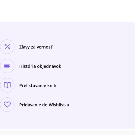
ostrova sa znovu a znovu ocital v úzkom
vzťahu s dejinnými zvratmi, ktoré formovali
svet do podoby, v akej ho poznáme dnes.
Dozviete sa, ako to všetko prebiehalo, a
navyše sa pri tom výborne zabavíte!
Zľavy za vernosť
História objednávok
Prelistovanie kníh
Pridávanie do Wishlist-u