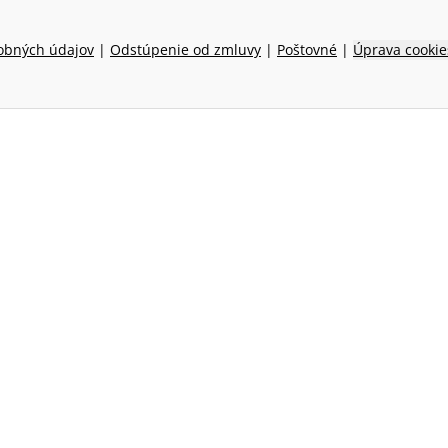
obných údajov
|
Odstúpenie od zmluvy
|
Poštovné
|
Úprava cookie