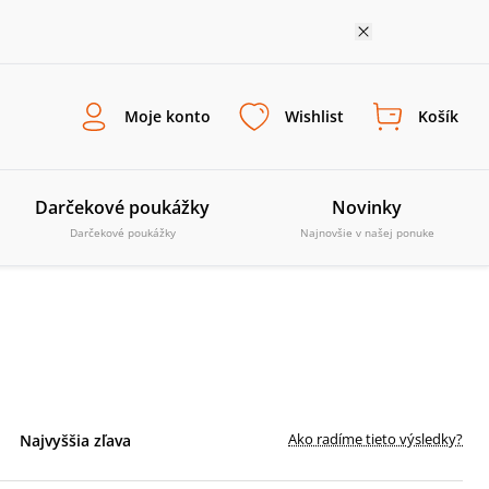
Moje konto
Wishlist
Košík
Darčekové poukážky
Novinky
Darčekové poukážky
Najnovšie v našej ponuke
Ako radíme tieto výsledky?
Najvyššia zľava