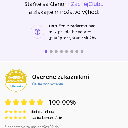
Staňte sa členom
ZachejClubu
a získajte množstvo výhod:
Doručenie zadarmo nad
ishlist-u
45 €
pri platbe vopred
(platí pre vybrané služby)
Overené zákazníkmi
Ďalšie hodnotenia
100.00
%
dodacia lehota
kvalita komunikácie
* hodnotenia za posledných 90 dní