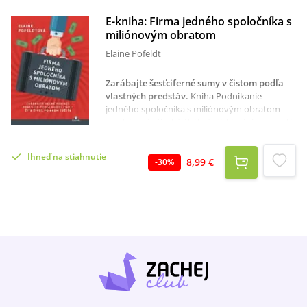
E-kniha: Firma jedného spoločníka s
miliónovým obratom
Elaine Pofeldt
Zarábajte šesťciferné sumy v čistom podľa
vlastných predstáv
.
Kniha Podnikanie
jedného spoločníka s miliónovým obratom
predstavuje širokú škálu ľudí, ktorí si na skvelé
živobytie zarábajú najrozličnejšími spôsobmi a
pritom si užívajú životný štýl, ktorý si sami
Ihneď na stiahnutie
vybrali. Buďte jedným z nich.
8,99 €
-
30
%