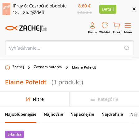
iPray 6: Cezročné obdobie
8,80 €
Detail
18. - 26. týždeň
10,00 €
Konto
Wishlist
Košík
Menu
Zachej
Zoznam autorov
Elaine Pofeldt
Elaine Pofeldt
(
1
produkt
)
Filtre
Kategórie
Najobľúbenejšie
Najnovšie
Najlacnejšie
Najdrahšie
Najv
E-kniha