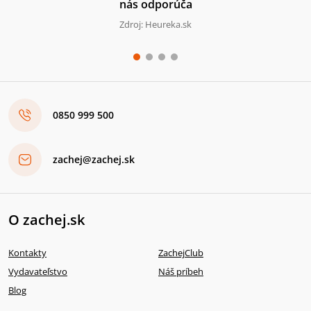
nás odporúča
Zdroj: Heureka.sk
0850 999 500
zachej@zachej.sk
O zachej.sk
Kontakty
ZachejClub
Vydavateľstvo
Náš príbeh
Blog